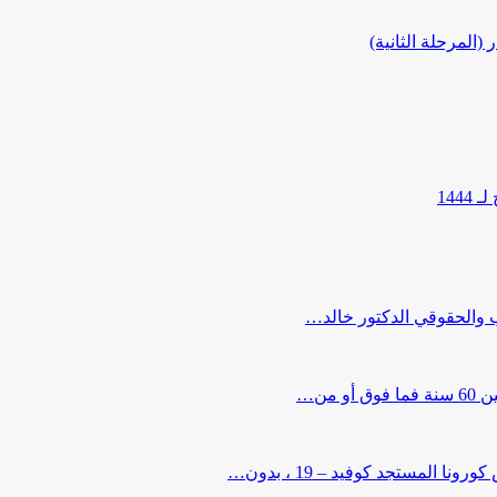
المرحلة الثانية)
144
ب والحقوقي الدكتور خالد…
من…
لمستجد كوفيد – 19 ، بدون…