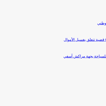
لوطني
 للسياحة بجهة مراكش آسفي