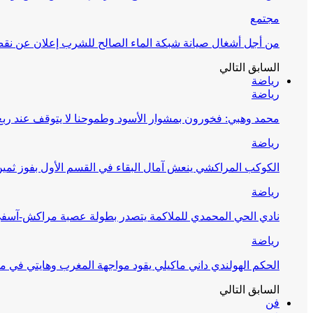
مجتمع
من أجل أشغال صيانة شبكة الماء الصالح للشرب إعلان عن نقص 
السابق
التالي
رياضة
رياضة
محمد وهبي: فخورون بمشوار الأسود وطموحنا لا يتوقف عند ربع 
رياضة
الكوكب المراكشي ينعش آمال البقاء في القسم الأول بفوز ثمين
رياضة
نادي الحي المحمدي للملاكمة يتصدر بطولة عصبة مراكش-آسف
رياضة
الحكم الهولندي داني ماكيلي يقود مواجهة المغرب وهايتي في مونديا
السابق
التالي
فن