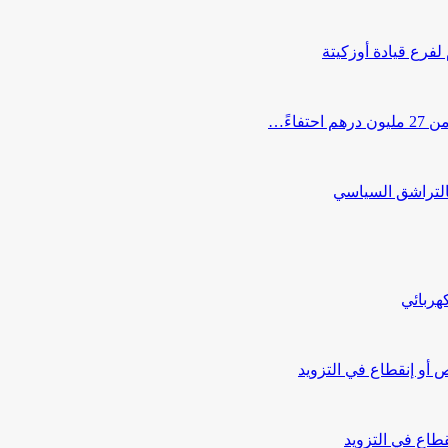
 لفرع قيادة أوزكيتة
اءً…
التراشق السياسي
هربائي
أو إنقطاع في التزويد
طاع في التزويد