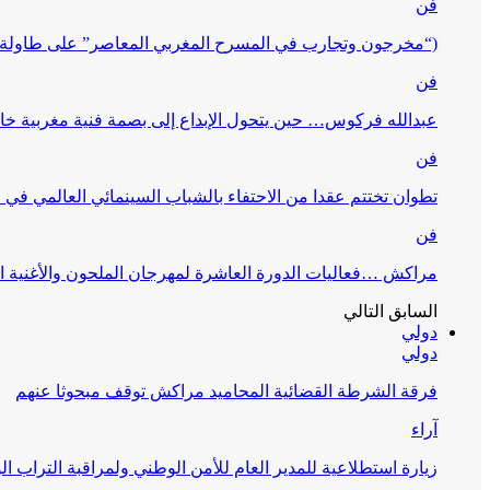
فن
(“مخرجون وتجارب في المسرح المغربي المعاصر” على طاولة 
فن
عبدالله فركوس… حين يتحول الإبداع إلى بصمة فنية مغربية خا
فن
تطوان تختتم عقدا من الاحتفاء بالشباب السينمائي العالمي في
فن
مراكش …فعاليات الدورة العاشرة لمهرجان الملحون والأغنية ا
السابق
التالي
دولي
دولي
فرقة الشرطة القضائية المحاميد مراكش توقف مبحوثا عنهم
آراء
زيارة استطلاعية للمدير العام للأمن الوطني ولمراقبة التراب ا