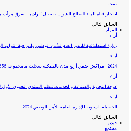
صحة
انفجار قناة للماء الصالح للشرب تابعة ل ” راديما” تغرق مرأ
السابق
التالي
المرأة
آراء
زيارة استطلاعية للمدير العام للأمن الوطني ولمراقبة التراب ا
آراء
2024 : مراكش ضمن أربع مدن بالممكلة سجلت مامجموعه 656 قضية تتعلق بغسيل الأموال
آراء
غرفة التجارة والصناعة والخدمات تنظم المنتدى الجهوي الأول
آراء
الحصيلة السنوية للإدارة العامة للأمن الوطني 2024
السابق
التالي
فيديو
مجتمع