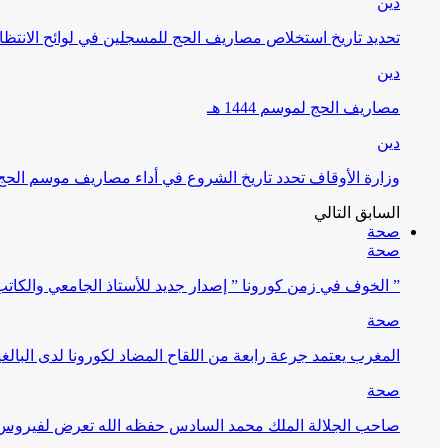
دين
تحديد تاريخ استخلاص مصاريف الحج للمسجلين في لوائح الانتظار (
دين
مصاريف الحج لموسم 1444 هـ
دين
وزارة الأوقاف تحدد تاريخ الشروع في أداء مصاريف موسم الحج لـ 4
السابق
التالي
صحة
صحة
” الخوف في زمن كورونا ” إصدار جديد للأستاذ الجامعي والكات
صحة
المغرب يعتمد جرعة رابعة من اللقاح المضاد لكورونا لدى البالغين 60 سنة فما فوق أو 
صحة
صاحب الجلالة الملك محمد السادس حفظه الله تعرض لفيروس كورونا ا