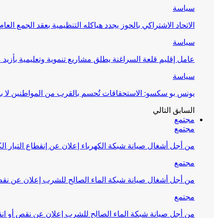
سياسة
الاتحاد الاشتراكي بالحوز يجدد هياكله التنظيمية بعقد الجمع العام
سياسة
عامل إقليم قلعة السراغنة يطلق مشاريع تنموية وتعليمية بأزيد من 27 مليون درهم احتف
سياسة
يونس بو سكسو: الاستحقاقات تُحسم بالقرب من المواطنين لا ب
السابق
التالي
مجتمع
مجتمع
من أجل أشغال صيانة شبكة الكهرباء إعلان عن إنقطاع التيار الك
مجتمع
من أجل أشغال صيانة شبكة الماء الصالح للشرب إعلان عن نقص 
مجتمع
من أجل صيانة شبكة الماء الصالح للشرب إعلان عن نقص أو انق