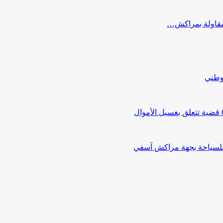
ب مقاولة بمراكش…
لوطني
 للسياحة بجهة مراكش آسفي