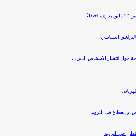
اءً…
التراشق السياسي
صحة حول انتشار الاشخاص الذين…
هربائي
أو إنقطاع في التزويد
طاع في التزويد