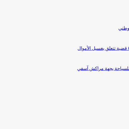
لوطني
 للسياحة بجهة مراكش آسفي