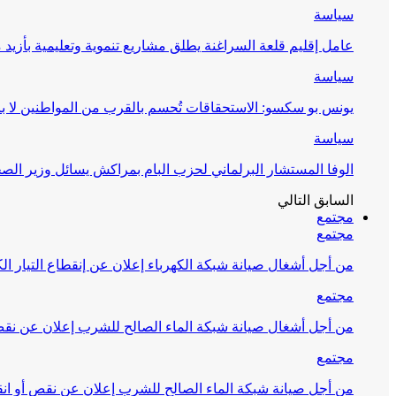
سياسة
عامل إقليم قلعة السراغنة يطلق مشاريع تنموية وتعليمية بأزيد من 27 مليون درهم احتف
سياسة
يونس بو سكسو: الاستحقاقات تُحسم بالقرب من المواطنين لا ب
سياسة
الوفا المستشار البرلماني لحزب البام بمراكش يسائل وزير ال
السابق
التالي
مجتمع
مجتمع
من أجل أشغال صيانة شبكة الكهرباء إعلان عن إنقطاع التيار الك
مجتمع
من أجل أشغال صيانة شبكة الماء الصالح للشرب إعلان عن نقص 
مجتمع
من أجل صيانة شبكة الماء الصالح للشرب إعلان عن نقص أو انق