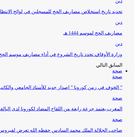
دين
تحديد تاريخ استخلاص مصاريف الحج للمسجلين في لوائح الانتظار (
دين
مصاريف الحج لموسم 1444 هـ
دين
وزارة الأوقاف تحدد تاريخ الشروع في أداء مصاريف موسم الحج لـ 4
السابق
التالي
صحة
صحة
” الخوف في زمن كورونا ” إصدار جديد للأستاذ الجامعي والكات
صحة
المغرب يعتمد جرعة رابعة من اللقاح المضاد لكورونا لدى البالغين 60 سنة فما فوق أو 
صحة
صاحب الجلالة الملك محمد السادس حفظه الله تعرض لفيروس كورونا ا