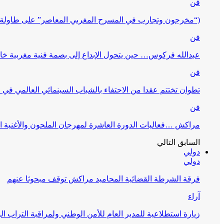
فن
(“مخرجون وتجارب في المسرح المغربي المعاصر” على طاولة 
فن
عبدالله فركوس… حين يتحول الإبداع إلى بصمة فنية مغربية خا
فن
تطوان تختتم عقدا من الاحتفاء بالشباب السينمائي العالمي في
فن
مراكش …فعاليات الدورة العاشرة لمهرجان الملحون والأغنية ا
السابق
التالي
دولي
دولي
فرقة الشرطة القضائية المحاميد مراكش توقف مبحوثا عنهم
آراء
زيارة استطلاعية للمدير العام للأمن الوطني ولمراقبة التراب ا