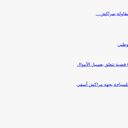
ب مقاولة بمراكش…
لوطني
 للسياحة بجهة مراكش آسفي