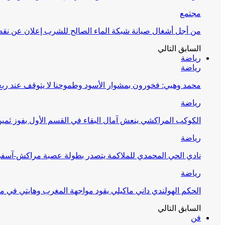
مجتمع
من أجل أشغال صيانة شبكة الماء الصالح للشرب إعلان عن نقص 
السابق
التالي
رياضة
رياضة
محمد وهبي: فخورون بمشوار الأسود وطموحنا لا يتوقف عند ربع 
رياضة
الكوكب المراكشي ينعش آمال البقاء في القسم الأول بفوز ثمين
رياضة
نادي الحي المحمدي للملاكمة يتصدر بطولة عصبة مراكش-آسف
رياضة
الحكم الهولندي داني ماكيلي يقود مواجهة المغرب وهايتي في مونديا
السابق
التالي
فن