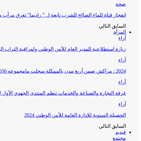
صحة
انفجار قناة للماء الصالح للشرب تابعة ل ” راديما” تغرق مرأ
السابق
التالي
المرأة
آراء
زيارة استطلاعية للمدير العام للأمن الوطني ولمراقبة التراب ا
آراء
2024 : مراكش ضمن أربع مدن بالممكلة سجلت مامجموعه 656 قضية تتعلق بغسيل الأموال
آراء
غرفة التجارة والصناعة والخدمات تنظم المنتدى الجهوي الأول
آراء
الحصيلة السنوية للإدارة العامة للأمن الوطني 2024
السابق
التالي
فيديو
مجتمع