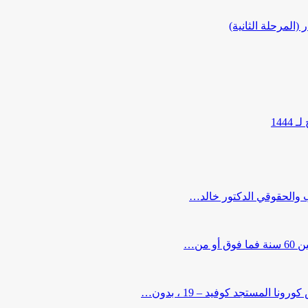
المرحلة الثانية)
144
ب والحقوقي الدكتور خالد…
من…
لمستجد كوفيد – 19 ، بدون…