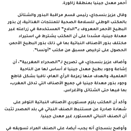
أحمر معدل جينيا بمنطقة زاكورة.
وقال عزيز بنسجاي، رئيس قسم مراقبة البذور والشتائل
بالمكتب الوطني للسلامة الصحية للمنتجات الغذائية، إن بذور
البطيخ الأحمر المعروف بـ”الدلاح” المستخدمة في زراعته غير
معدلة جينيا، مشددا على أن المكتب يشترط في استيراد
مختلف بذور الأصناف النباتية بما في ذلك بذور البطيخ الأحمر،
الحصول على ترخيص مسبق من مكتب “أونسا”.
وأضاف عزيز بنسجاي، في تصريح لـ”الصحراء المغربية”، أن
إشاعة وجود بطيخ معدل جينيا لا أساس لها من الناحية
العلمية، والهدف منها زعزعة الرأي العام، نافيا بشكل قاطع
وجود بذور معدلة جينيا في جميع الأصناف التي تدخل المغرب،
بما فيها حتى الشتائل والأغراس.
وأكد أن المكتب يلزم مستوردي الأصناف النباتية التوفر على
شهادة صادرة عن مستنبط الصنف النباتي في بلد المصدر تثبت
أن الصنف النباتي المستورد غير معدل جينيا.
وأوضح بنسجاي أنه يجب، أيضا، على الصنف المراد تسويقه في