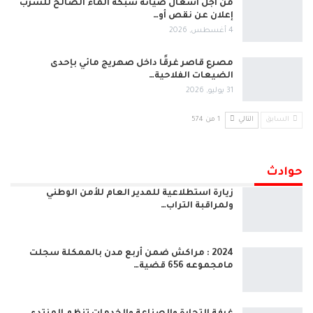
من أجل أشغال صيانة شبكة الماء الصالح للشرب
إعلان عن نقص أو…
4 أغسطس, 2026
مصرع قاصر غرقًا داخل صهريج مائي بإحدى
الضيعات الفلاحية…
31 يوليو, 2026
السابق
التالي
1 من 574
حوادث
زيارة استطلاعية للمدير العام للأمن الوطني
ولمراقبة التراب…
2024 : مراكش ضمن أربع مدن بالممكلة سجلت
مامجموعه 656 قضية…