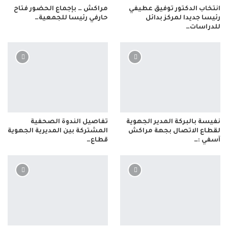
انتخاب الدكتور توفيق عطيفي
مراكش … بإجماع الحضور فتاح
رئيسا جديدا لمركز بدائل
حارفي رئيسا للجمعية…
للدراسات…
نفيسة بالبركة المدير الجهوية
تفاصيل الندوة الصحفية
لقطاع الاتصال بجهة مراكش
المشتركة بين المديرية الجهوية
آسفي :…
قطاع…