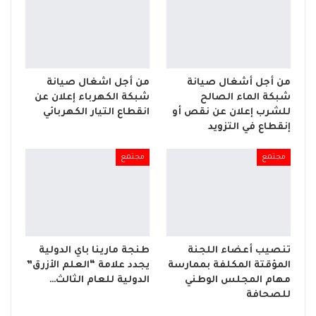
من أجل أشغال صيانة
من أجل اشغال صيانة
شبكة الماء الصالح
شبكة الكهرباء إعلان عن
للشرب إعلان عن نقص أو
انقطاع التيار الكهربائي
إنقطاع في التزويد
مجتمع
مجتمع
تنصيب أعضاء اللجنة
طنجة مارينا باي الدولية
المؤقتة المكلفة بممارسة
يجدد علامة “العلم الأزرق”
مهام المجلس الوطني
الدولية للعام الثالث…
للصحافة