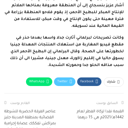
أشار عزيز بنسجاي إلى أن المنطقة معروفة بمناخها الملائم
للإنتاج المبكر للبطيخ الأحمر، إذ يقوم فلاحو المنطقة بزراعة في
فترة معينة حتى يكون الإنتاج في وقت مبكر، للاستفادة من
القيمة المالية عند تسويقه.
وكانت تصريحات لبرلماني أثارت جدلا واسعا بعدما حذر في
مقطع فيديو المغاربة من استهلاك المنتجات المعدلة جينيا
لخطورتها على الصحة. وقال البرلماني إن البطيخ الأحمر الذي
يسوق حاليا في إقليم زاكورة، معدل جينيا، مشيرا الى أن ذلك
سبب مذاقه الحلو جدا وحمورته الشديدة.
WhatsApp
Twitter
Facebook
شارك
البريد الإلكتروني
Facebook Messenger
Telegram
Viber
طباعة
السابق بوست
القادم بوست
القيمة نقدا لزكاة الفطر لعام
عناصر الفرقة الحضرية للشرطة
1442هـ/2021م هي 15 درهما
القضائية بمنطقة المدينة جليز
بمراكش تفككك عصابة إجرامية