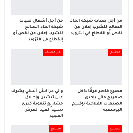
من أجل صيانة شبكة الماء
من أجل أشغال صيانة
الصالح للشرب إعلان عن
شبكة الماء الصالح
نقص أو انقطاع في التزويد
للشرب إعلان عن نقص أو
إنقطاع في التزويد
مجتمع
غير مصنف
مصرع قاصر غرقًا داخل
والي مراكش-آسفي يشرف
صهريج مائي بإحدى
على تدشين وإطلاق
الضيعات الفلاحية بإقليم
مشاريع تنموية كبرى
اليوسفية
تخليداً لعيد العرش
المجيد
مجتمع
مجتمع