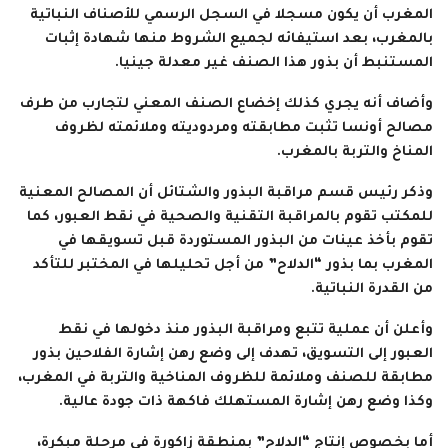
المغرب أن يكون مسجلا في السجل الرسمي للأصناف النباتية
بالمغرب، بعد استيفائه لجميع الشروط منها شهادة إثبات
المستنبط أن بذور هذا الصنف غير معدلة جينيا.
وأضاف أنه يجري كذلك إخضاع الصنف المعني لتجارب من طرف
مصالح أونسا تثبت مطابقته ومردوديته وملائمته لظروف
المناخ والتربة بالمغرب.
وذكر رئيس قسم مراقبة البذور والشتائل أن المصالح المعنية
للمكتب تقوم بالمراقبة التقنية والصحية في نقط العبور، كما
تقوم بأخذ عينات من البذور المستوردة قبل تسويقها في
المغرب بما بذور “الدلاح” من أجل تحليلها في المختبر للتأكد
من القدرة النباتية.
وأعلن أن عملية تتبع ومراقبة البذور منذ دخولها في نقط
العبور إلى التسويق، تهدف إلى وضع رهن إشارة الفلاحين بذور
مطابقة للصنف وملائمة للظروف المناخية والتربة في المغرب،
وكذا وضع رهن إشارة المستهلك فاكهة ذات جودة عالية.
أما بخصوص إنتاج “الدلاح” بمنطقة زاكورة في مرحلة مبكرة،