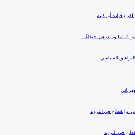
 لفرع قيادة أوزكيتة
اءً…
التراشق السياسي
هربائي
أو إنقطاع في التزويد
طاع في التزويد