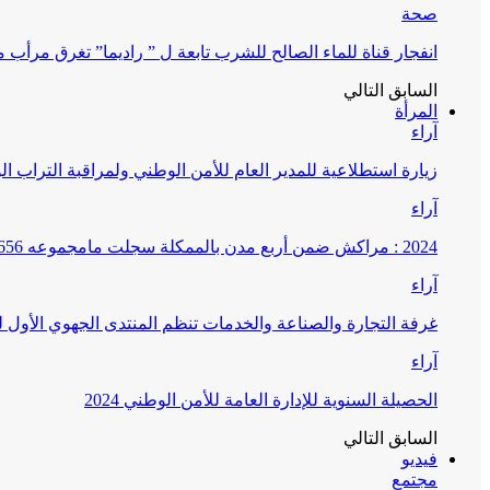
صحة
انفجار قناة للماء الصالح للشرب تابعة ل ” راديما” تغرق مرأ
السابق
التالي
المرأة
آراء
زيارة استطلاعية للمدير العام للأمن الوطني ولمراقبة التراب ا
آراء
2024 : مراكش ضمن أربع مدن بالممكلة سجلت مامجموعه 656 قضية تتعلق بغسيل الأموال
آراء
غرفة التجارة والصناعة والخدمات تنظم المنتدى الجهوي الأول
آراء
الحصيلة السنوية للإدارة العامة للأمن الوطني 2024
السابق
التالي
فيديو
مجتمع