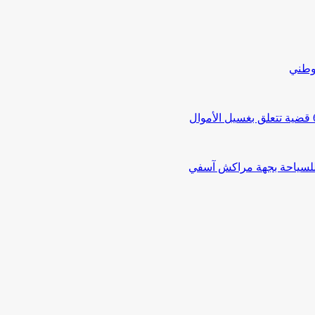
لوطني
 للسياحة بجهة مراكش آسفي