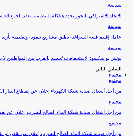
سياسة
الاتحاد الاشتراكي بالحوز يجدد هياكله التنظيمية بعقد الجمع العام
سياسة
عامل إقليم قلعة السراغنة يطلق مشاريع تنموية وتعليمية بأزيد من 27 مليون درهم احتف
سياسة
يونس بو سكسو: الاستحقاقات تُحسم بالقرب من المواطنين لا ب
السابق
التالي
مجتمع
مجتمع
من أجل أشغال صيانة شبكة الكهرباء إعلان عن إنقطاع التيار الك
مجتمع
من أجل أشغال صيانة شبكة الماء الصالح للشرب إعلان عن نقص 
مجتمع
من أجل صيانة شبكة الماء الصالح للشرب إعلان عن نقص أو انق