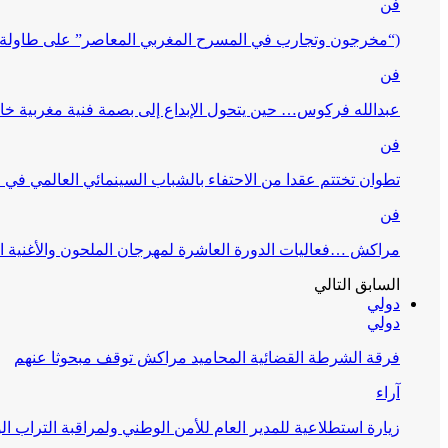
فن
(“مخرجون وتجارب في المسرح المغربي المعاصر” على طاولة 
فن
عبدالله فركوس… حين يتحول الإبداع إلى بصمة فنية مغربية خا
فن
تطوان تختتم عقدا من الاحتفاء بالشباب السينمائي العالمي في
فن
مراكش …فعاليات الدورة العاشرة لمهرجان الملحون والأغنية ا
السابق
التالي
دولي
دولي
فرقة الشرطة القضائية المحاميد مراكش توقف مبحوثا عنهم
آراء
زيارة استطلاعية للمدير العام للأمن الوطني ولمراقبة التراب ا