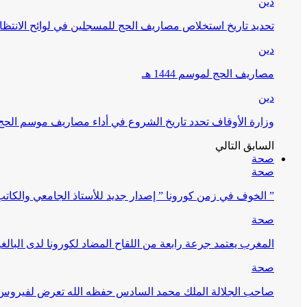
دين
تحديد تاريخ استخلاص مصاريف الحج للمسجلين في لوائح الانتظار (
دين
مصاريف الحج لموسم 1444 هـ
دين
وزارة الأوقاف تحدد تاريخ الشروع في أداء مصاريف موسم الحج لـ 4
السابق
التالي
صحة
صحة
” الخوف في زمن كورونا ” إصدار جديد للأستاذ الجامعي والكات
صحة
المغرب يعتمد جرعة رابعة من اللقاح المضاد لكورونا لدى البالغين 60 سنة فما فوق أو 
صحة
صاحب الجلالة الملك محمد السادس حفظه الله تعرض لفيروس كورونا ا