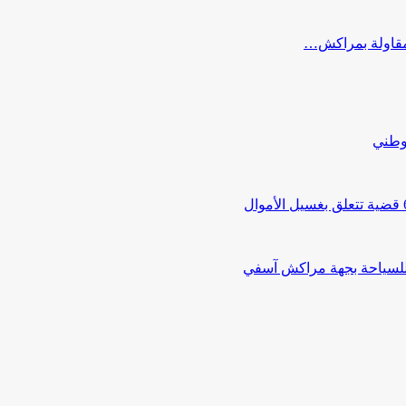
ب مقاولة بمراكش…
لوطني
 للسياحة بجهة مراكش آسفي