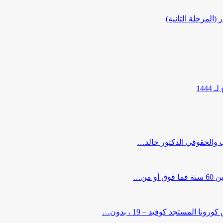
المرحلة الثانية)
144
ب والحقوقي الدكتور خالد…
من…
لمستجد كوفيد – 19 ، بدون…