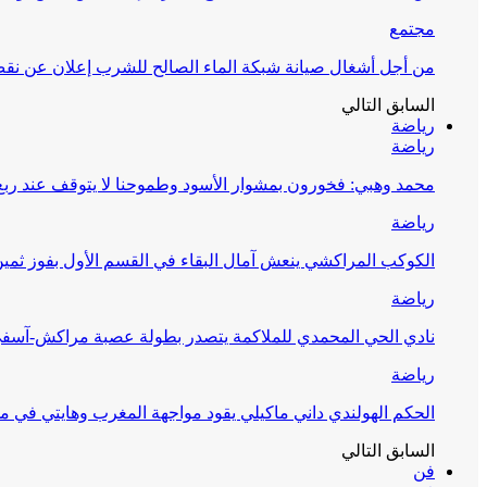
مجتمع
من أجل أشغال صيانة شبكة الماء الصالح للشرب إعلان عن نقص 
السابق
التالي
رياضة
رياضة
محمد وهبي: فخورون بمشوار الأسود وطموحنا لا يتوقف عند ربع 
رياضة
الكوكب المراكشي ينعش آمال البقاء في القسم الأول بفوز ثمين
رياضة
نادي الحي المحمدي للملاكمة يتصدر بطولة عصبة مراكش-آسف
رياضة
الحكم الهولندي داني ماكيلي يقود مواجهة المغرب وهايتي في مونديا
السابق
التالي
فن