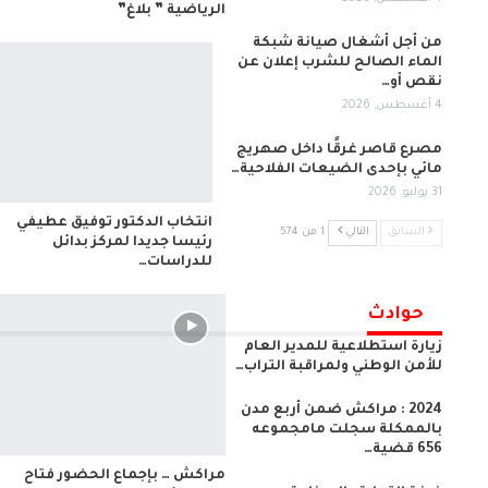
الرياضية ” بلاغ”
من أجل أشغال صيانة شبكة
الماء الصالح للشرب إعلان عن
نقص أو…
4 أغسطس, 2026
مصرع قاصر غرقًا داخل صهريج
مائي بإحدى الضيعات الفلاحية…
31 يوليو, 2026
انتخاب الدكتور توفيق عطيفي
السابق
التالي
1 من 574
رئيسا جديدا لمركز بدائل
للدراسات…
حوادث
زيارة استطلاعية للمدير العام
للأمن الوطني ولمراقبة التراب…
2024 : مراكش ضمن أربع مدن
بالممكلة سجلت مامجموعه
656 قضية…
مراكش … بإجماع الحضور فتاح