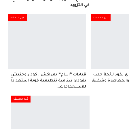
في التزويد
غير مصنف
غير مصنف
 يقود لائحة جليز–
قيادات “البام” بمراكش.. كودار وحنيش
 والمعاصرة وشقيق
يقودان دينامية تنظيمية قوية استعداداً
للاستحقاقات…
غير مصنف