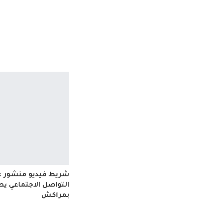
شريط فيديو منشور 
التواصل الاجتماعي 
بمراكش