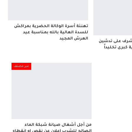
تهنئة أسرة الوكالة الحضرية بمراكش
للسدة العالية بالله بمناسبة عيد
العرش المجيد
شرف على تدشين
 كبرى تخليداً
غير مصنف
من أجل أشغال صيانة شبكة الماء
الصالح للشرب إعلان عن نقص او انقطاع