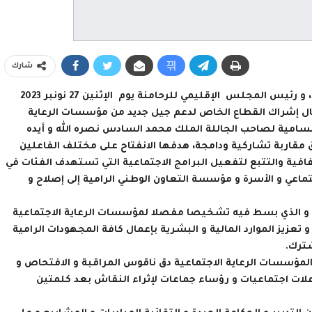
شارك
ترأست الوزيرة عواطف حيار بمعية كل من عامل إقليم الرحامنة، و رئيس المجلس الإقليمي للرحامنة يوم الإثنين 27 نونبر 2023
جال إشراك القطاع الخاص لدعم جيل جديد من مؤسسات الرعاية
 السامية لصاحب الجاللة الملك محمد السادس نصره الله و أيده
وفق مقاربة تشاركية ودامجة، هدفها الانفتاح على مختلف الفاعلين
ية والتتبع لتفعيل البرامج الاجتماعية التي تستهدف الفئات في
ماعي و الأسرة و مؤسسة التعاون الوطني الرامية إلى إصلاح و
ي و الذي بسط فيه تشخيصا مفصلا لمؤسسات الرعاية الاجتماعية
 تعزيز الموارد المالية و البشرية بإعمال كافة المجهودات الرامية
ترك.
لمؤسسات الرعاية الاجتماعية دق ناقوس المراقبة و الافتحاص و
ات اجتماعيات و رؤساء جماعات لإثراء النقاش بعد كلمتين