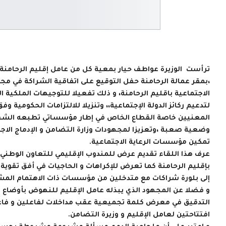
،بمقر عمالة الرحامنة حفل التوقيع على اتفاقية الشراكة في م
الاجتماعية باقليم الرحامنة، و ذلك تفعيلا للتوجيهات الملكية
لتدعيم ركائز الدولة الإجتماعية،، وتنزيلا للالتزامات الحكومية 
المعنيين خاصة القطاع الخاص في إطار مؤسساتي تطبعه الشفاف
وضعية صعبة ،وتعزيزا لمجهودات وزارة التضامن و الإدماج الاجت
تمكين مؤسسات الرعاية الاجتماعية.
عرف هذا اللقاء تقديم عرض للمندوب الإقليمي للتعاون الوطن
بإقليم الرحامنة كما تعرض للإكراهات و الحاجيات في أفق تقوية و
إلى بلورة شراكات مع متدخلين من مؤسسات ذات الاهتمام المش
و فضلا عن المجهود الذي يبذله عامل الإقليم للنهوض بأوضاع ا
التدقيق في معرض كلمة تجميعية عقب مداخلات لفاعلين و فاعل
افتتاحتين لعامل الإقليم و وزيرة التضامن.