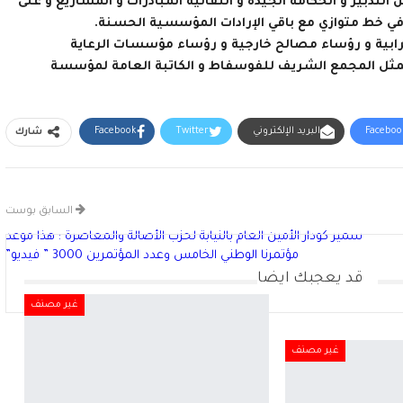
بير و الحكامة الجيدة و التقائية المبادرات و المشاريع و على
 في خط متوازي مع باقي الإرادات المؤسسية الحسنة.
ابية و رؤساء مصالح خارجية و رؤساء مؤسسات الرعاية
 ممثل المجمع الشريف للفوسفاط و الكاتبة العامة لمؤسسة
Facebo
البريد الإلكتروني
Twitter
Facebook
شارك
السابق بوست
سمير كودار الأمين العام بالنيابة لحزب الأصالة والمعاصرة : هذا موعد
مؤتمرنا الوطني الخامس وعدد المؤتمرين 3000 ” فيديو”
قد يعجبك ايضا
غير مصنف
غير مصنف