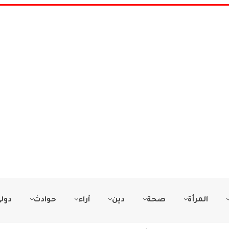
المرأة
صحة
دين
آراء
حوادث
دول