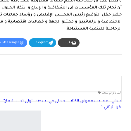
و اعتبر على أن ملحاحية الدعم مسألة مشروعة مشروطة بحسن التد
أن نجاح تلك المؤسسات في الشفافية و الإبداع و ابتكار الحلول
حضر حفل التوقيع رئيس المجلس الإقليمي و رؤساء جماعات تر
الاجتماعية و برلمانيين و ممثلو الجهة و فعاليات اقتصادية و
الرحامنة للتنمية المستدامة.
طباعة
Telegram
ok Messenger
القادم بوست
أسفي : فعاليات معرض الكتاب المحلى في نسخته الأولى تحت شعار”
اقرأ لترتقي “