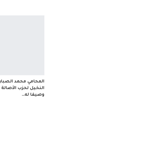
المحامي محمد الصباري
النخيل لحزب الأصالة
وصيفا له…