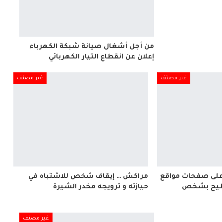
من أجل أشغال صيانة شبكة الكهرباء
إعلان عن انقطاع التيار الكهربائي
غير مصنف
غير مصنف
على صفحات مواقع
مراكش … إيقاف شخص للاشتباه في
يطيح بشخص
حيازته و ترويجه مخدر الشيرة
غير مصنف