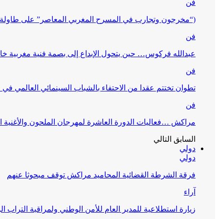
فن
(“مخرجون وتجارب في المسرح المغربي المعاصر” على طاولة 
فن
عبدالله فركوس… حين يتحول الإبداع إلى بصمة فنية مغربية خا
فن
تطوان تختتم عقدا من الاحتفاء بالشباب السينمائي العالمي في
فن
مراكش …فعاليات الدورة العاشرة لمهرجان الملحون والأغنية ا
السابق
التالي
دولي
دولي
فرقة الشرطة القضائية المحاميد مراكش توقف مبحوثا عنهم
آراء
زيارة استطلاعية للمدير العام للأمن الوطني ولمراقبة التراب ا