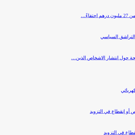
اءً…
التراشق السياسي
صحة حول انتشار الاشخاص الذين…
هربائي
أو إنقطاع في التزويد
طاع في التزويد