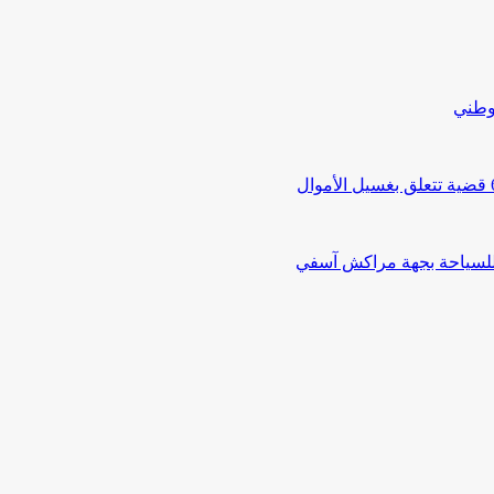
لوطني
 للسياحة بجهة مراكش آسفي