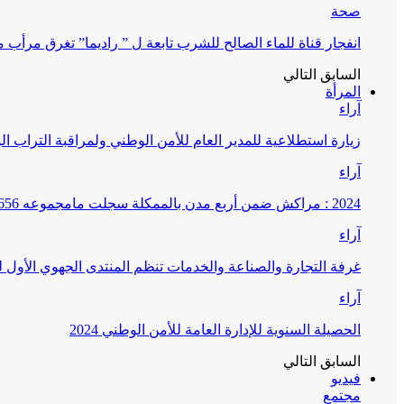
صحة
انفجار قناة للماء الصالح للشرب تابعة ل ” راديما” تغرق مرأ
السابق
التالي
المرأة
آراء
زيارة استطلاعية للمدير العام للأمن الوطني ولمراقبة التراب ا
آراء
2024 : مراكش ضمن أربع مدن بالممكلة سجلت مامجموعه 656 قضية تتعلق بغسيل الأموال
آراء
غرفة التجارة والصناعة والخدمات تنظم المنتدى الجهوي الأول
آراء
الحصيلة السنوية للإدارة العامة للأمن الوطني 2024
السابق
التالي
فيديو
مجتمع