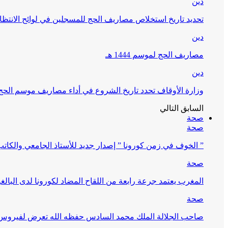
دين
تحديد تاريخ استخلاص مصاريف الحج للمسجلين في لوائح الانتظار (
دين
مصاريف الحج لموسم 1444 هـ
دين
وزارة الأوقاف تحدد تاريخ الشروع في أداء مصاريف موسم الحج لـ 4
السابق
التالي
صحة
صحة
” الخوف في زمن كورونا ” إصدار جديد للأستاذ الجامعي والكات
صحة
المغرب يعتمد جرعة رابعة من اللقاح المضاد لكورونا لدى البالغين 60 سنة فما فوق أو 
صحة
صاحب الجلالة الملك محمد السادس حفظه الله تعرض لفيروس كورونا ا