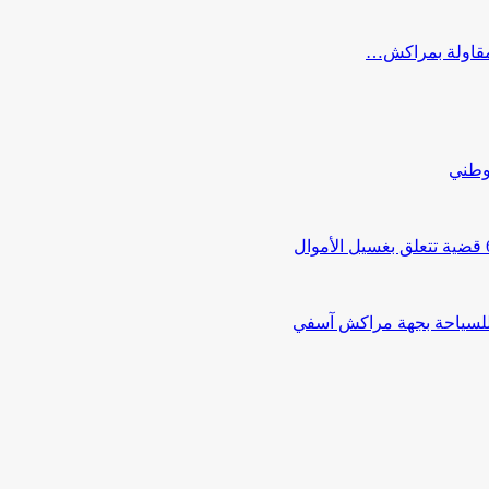
ب مقاولة بمراكش…
لوطني
 للسياحة بجهة مراكش آسفي