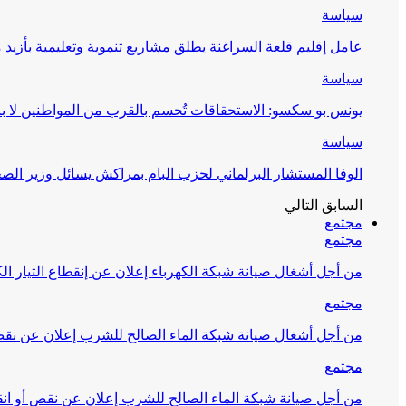
سياسة
عامل إقليم قلعة السراغنة يطلق مشاريع تنموية وتعليمية بأزيد من 27 مليون درهم احتف
سياسة
يونس بو سكسو: الاستحقاقات تُحسم بالقرب من المواطنين لا ب
سياسة
الوفا المستشار البرلماني لحزب البام بمراكش يسائل وزير ال
السابق
التالي
مجتمع
مجتمع
من أجل أشغال صيانة شبكة الكهرباء إعلان عن إنقطاع التيار الك
مجتمع
من أجل أشغال صيانة شبكة الماء الصالح للشرب إعلان عن نقص 
مجتمع
من أجل صيانة شبكة الماء الصالح للشرب إعلان عن نقص أو انق