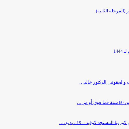
المرحلة الثانية)
144
ب والحقوقي الدكتور خالد…
من…
لمستجد كوفيد – 19 ، بدون…