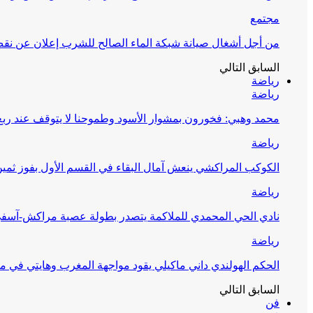
مجتمع
من أجل أشغال صيانة شبكة الماء الصالح للشرب إعلان عن نقص 
السابق
التالي
رياضة
رياضة
محمد وهبي: فخورون بمشوار الأسود وطموحنا لا يتوقف عند ربع 
رياضة
الكوكب المراكشي ينعش آمال البقاء في القسم الأول بفوز ثمين
رياضة
نادي الحي المحمدي للملاكمة يتصدر بطولة عصبة مراكش-آسف
رياضة
الحكم الهولندي داني ماكيلي يقود مواجهة المغرب وهايتي في مونديا
السابق
التالي
فن