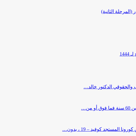
المرحلة الثانية)
144
ب والحقوقي الدكتور خالد…
من…
لمستجد كوفيد – 19 ، بدون…