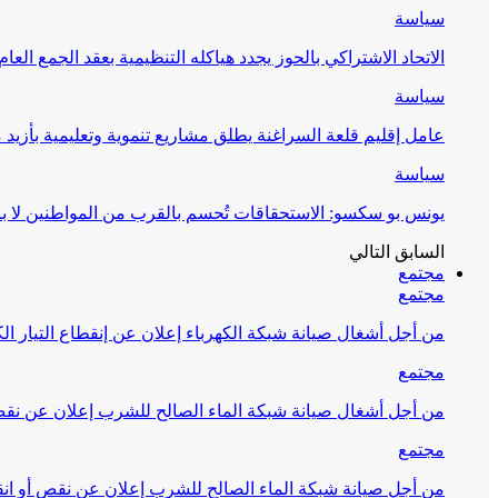
سياسة
الاتحاد الاشتراكي بالحوز يجدد هياكله التنظيمية بعقد الجمع العام
سياسة
عامل إقليم قلعة السراغنة يطلق مشاريع تنموية وتعليمية بأزيد من 27 مليون درهم احتف
سياسة
يونس بو سكسو: الاستحقاقات تُحسم بالقرب من المواطنين لا ب
السابق
التالي
مجتمع
مجتمع
من أجل أشغال صيانة شبكة الكهرباء إعلان عن إنقطاع التيار الك
مجتمع
من أجل أشغال صيانة شبكة الماء الصالح للشرب إعلان عن نقص 
مجتمع
من أجل صيانة شبكة الماء الصالح للشرب إعلان عن نقص أو انق