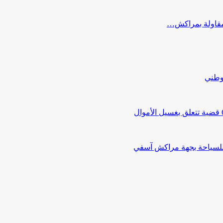
ب مقاولة بمراكش…
لوطني
 للسياحة بجهة مراكش آسفي