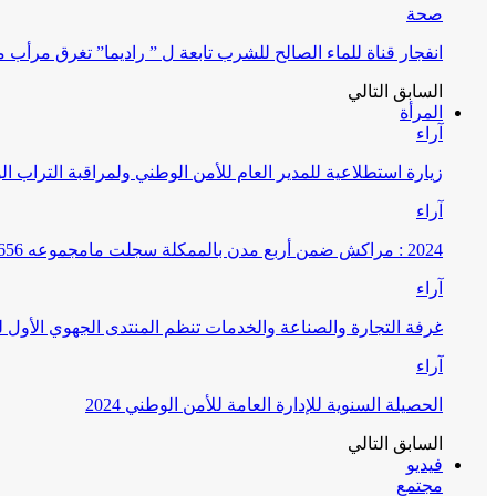
صحة
انفجار قناة للماء الصالح للشرب تابعة ل ” راديما” تغرق مرأ
السابق
التالي
المرأة
آراء
زيارة استطلاعية للمدير العام للأمن الوطني ولمراقبة التراب ا
آراء
2024 : مراكش ضمن أربع مدن بالممكلة سجلت مامجموعه 656 قضية تتعلق بغسيل الأموال
آراء
غرفة التجارة والصناعة والخدمات تنظم المنتدى الجهوي الأول
آراء
الحصيلة السنوية للإدارة العامة للأمن الوطني 2024
السابق
التالي
فيديو
مجتمع