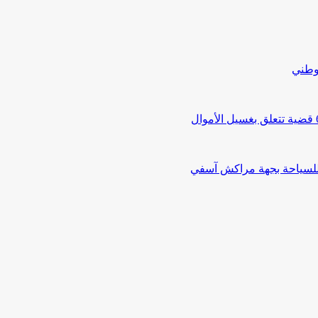
لوطني
 للسياحة بجهة مراكش آسفي