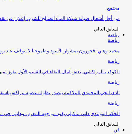
مجتمع
من أجل أشغال صيانة شبكة الماء الصالح للشرب إعلان عن نقص 
السابق
التالي
رياضة
رياضة
محمد وهبي: فخورون بمشوار الأسود وطموحنا لا يتوقف عند ربع 
رياضة
الكوكب المراكشي ينعش آمال البقاء في القسم الأول بفوز ثمين
رياضة
نادي الحي المحمدي للملاكمة يتصدر بطولة عصبة مراكش-آسف
رياضة
الحكم الهولندي داني ماكيلي يقود مواجهة المغرب وهايتي في مونديا
السابق
التالي
فن