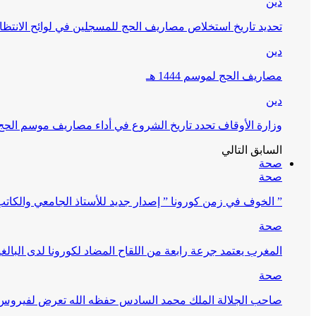
دين
تحديد تاريخ استخلاص مصاريف الحج للمسجلين في لوائح الانتظار (
دين
مصاريف الحج لموسم 1444 هـ
دين
وزارة الأوقاف تحدد تاريخ الشروع في أداء مصاريف موسم الحج لـ 4
السابق
التالي
صحة
صحة
” الخوف في زمن كورونا ” إصدار جديد للأستاذ الجامعي والكات
صحة
المغرب يعتمد جرعة رابعة من اللقاح المضاد لكورونا لدى البالغين 60 سنة فما فوق أو 
صحة
صاحب الجلالة الملك محمد السادس حفظه الله تعرض لفيروس كورونا ا