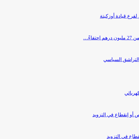
 لفرع قيادة أوزكيتة
اءً…
التراشق السياسي
هربائي
أو إنقطاع في التزويد
طاع في التزويد