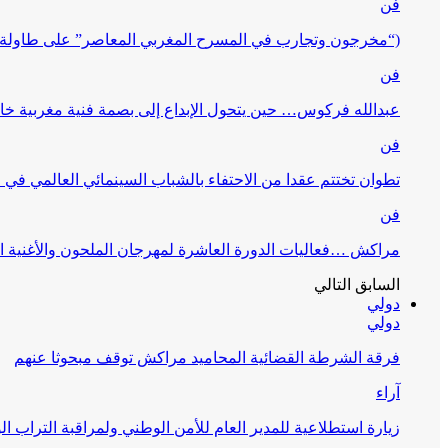
فن
(“مخرجون وتجارب في المسرح المغربي المعاصر” على طاولة 
فن
عبدالله فركوس… حين يتحول الإبداع إلى بصمة فنية مغربية خا
فن
تطوان تختتم عقدا من الاحتفاء بالشباب السينمائي العالمي في
فن
مراكش …فعاليات الدورة العاشرة لمهرجان الملحون والأغنية ا
السابق
التالي
دولي
دولي
فرقة الشرطة القضائية المحاميد مراكش توقف مبحوثا عنهم
آراء
زيارة استطلاعية للمدير العام للأمن الوطني ولمراقبة التراب ا