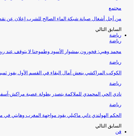
مجتمع
من أجل أشغال صيانة شبكة الماء الصالح للشرب إعلان عن نقص 
السابق
التالي
رياضة
رياضة
محمد وهبي: فخورون بمشوار الأسود وطموحنا لا يتوقف عند ربع 
رياضة
الكوكب المراكشي ينعش آمال البقاء في القسم الأول بفوز ثمين
رياضة
نادي الحي المحمدي للملاكمة يتصدر بطولة عصبة مراكش-آسف
رياضة
الحكم الهولندي داني ماكيلي يقود مواجهة المغرب وهايتي في مونديا
السابق
التالي
فن