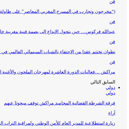
فن
(“مخرجون وتجارب في المسرح المغربي المعاصر” على طاولة 
فن
عبدالله فركوس… حين يتحول الإبداع إلى بصمة فنية مغربية خا
فن
تطوان تختتم عقدا من الاحتفاء بالشباب السينمائي العالمي في
فن
مراكش …فعاليات الدورة العاشرة لمهرجان الملحون والأغنية ا
السابق
التالي
دولي
دولي
فرقة الشرطة القضائية المحاميد مراكش توقف مبحوثا عنهم
آراء
زيارة استطلاعية للمدير العام للأمن الوطني ولمراقبة التراب ا