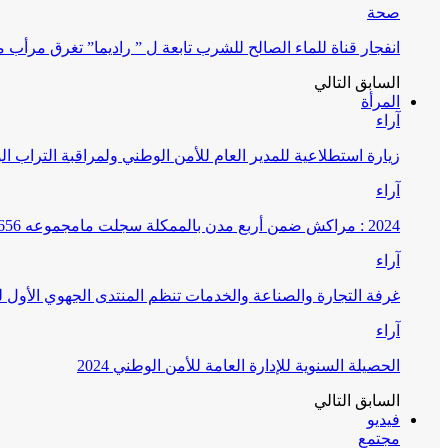
صحة
انفجار قناة للماء الصالح للشرب تابعة ل ” راديما” تغرق مرأ
السابق
التالي
المرأة
آراء
زيارة استطلاعية للمدير العام للأمن الوطني ولمراقبة التراب ا
آراء
2024 : مراكش ضمن أربع مدن بالممكلة سجلت مامجموعه 656 قضية تتعلق بغسيل الأموال
آراء
غرفة التجارة والصناعة والخدمات تنظم المنتدى الجهوي الأول
آراء
الحصيلة السنوية للإدارة العامة للأمن الوطني 2024
السابق
التالي
فيديو
مجتمع