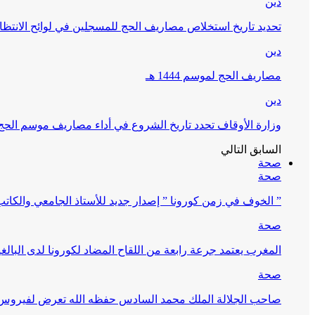
دين
تحديد تاريخ استخلاص مصاريف الحج للمسجلين في لوائح الانتظار (
دين
مصاريف الحج لموسم 1444 هـ
دين
وزارة الأوقاف تحدد تاريخ الشروع في أداء مصاريف موسم الحج لـ 4
السابق
التالي
صحة
صحة
” الخوف في زمن كورونا ” إصدار جديد للأستاذ الجامعي والكات
صحة
المغرب يعتمد جرعة رابعة من اللقاح المضاد لكورونا لدى البالغين 60 سنة فما فوق أو 
صحة
صاحب الجلالة الملك محمد السادس حفظه الله تعرض لفيروس كورونا ا