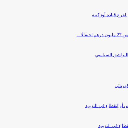
 لفرع قيادة أوزكيتة
اءً…
التراشق السياسي
هربائي
أو إنقطاع في التزويد
طاع في التزويد