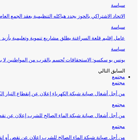
سياسة
الاتحاد الاشتراكي بالحوز يجدد هياكله التنظيمية بعقد الجمع العام
سياسة
عامل إقليم قلعة السراغنة يطلق مشاريع تنموية وتعليمية بأزيد من 27 مليون درهم احتف
سياسة
يونس بو سكسو: الاستحقاقات تُحسم بالقرب من المواطنين لا ب
السابق
التالي
مجتمع
مجتمع
من أجل أشغال صيانة شبكة الكهرباء إعلان عن إنقطاع التيار الك
مجتمع
من أجل أشغال صيانة شبكة الماء الصالح للشرب إعلان عن نقص 
مجتمع
من أجل صيانة شبكة الماء الصالح للشرب إعلان عن نقص أو انق