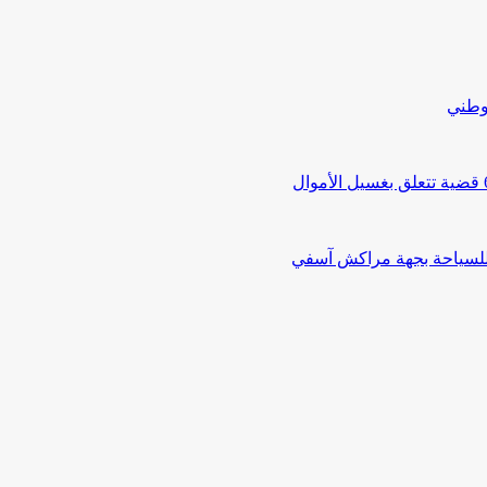
لوطني
 للسياحة بجهة مراكش آسفي