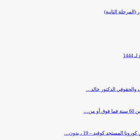
المرحلة الثانية)
144
ب والحقوقي الدكتور خالد…
من…
لمستجد كوفيد – 19 ، بدون…