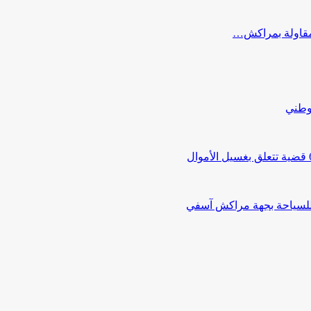
ب مقاولة بمراكش…
لوطني
 للسياحة بجهة مراكش آسفي