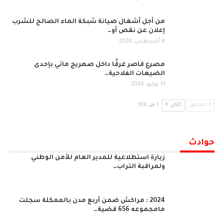
من أجل أشغال صيانة شبكة الماء الصالح للشرب
إعلان عن نقص أو…
4 أغسطس, 2026
مصرع قاصر غرقًا داخل صهريج مائي بإحدى
الضيعات الفلاحية…
31 يوليو, 2026
السابق
التالي
1 من 574
حوادث
زيارة استطلاعية للمدير العام للأمن الوطني
ولمراقبة التراب…
2024 : مراكش ضمن أربع مدن بالممكلة سجلت
مامجموعه 656 قضية…