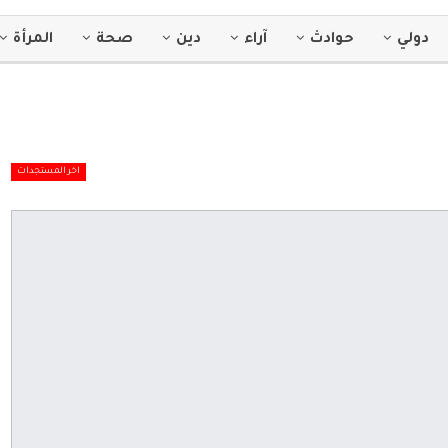
دولي
حوادث
آراء
دين
صحة
المرأة
اخر المستجدات