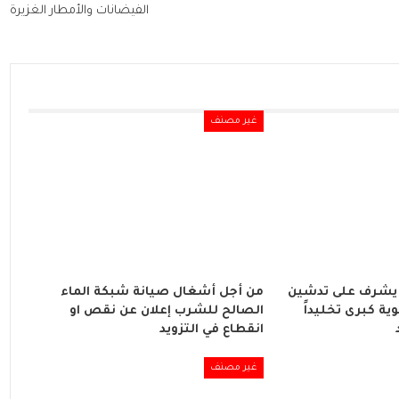
الفيضانات والأمطار الغزيرة
غير مصنف
يشرف على تدشين
من أجل أشغال صيانة شبكة الماء
ة كبرى تخليداً
الصالح للشرب إعلان عن نقص او
انقطاع في التزويد
غير مصنف