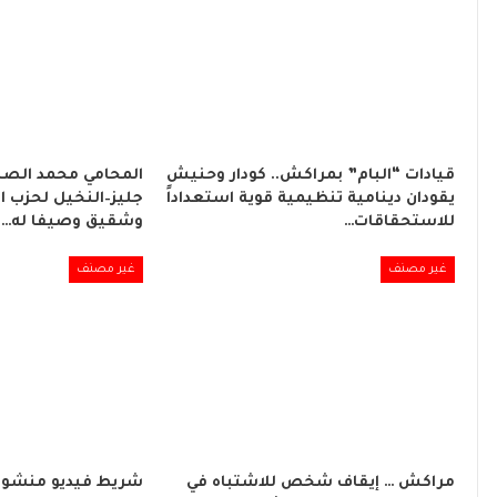
قيادات “البام” بمراكش.. كودار وحنيش
المحامي محمد الصبا
يقودان دينامية تنظيمية قوية استعداداً
جليز–النخيل لحزب ا
للاستحقاقات…
وشقيق وصيفا له…
غير مصنف
غير مصنف
مراكش … إيقاف شخص للاشتباه في
شريط فيديو منشور