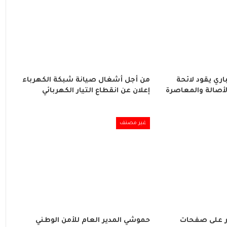
ري يقود لائحة
من أجل أشغال صيانة شبكة الكهرباء
لأصالة والمعاصرة
إعلان عن انقطاع التيار الكهربائي
غير مصنف
 على صفحات
حموشي المدير العام للأمن الوطني