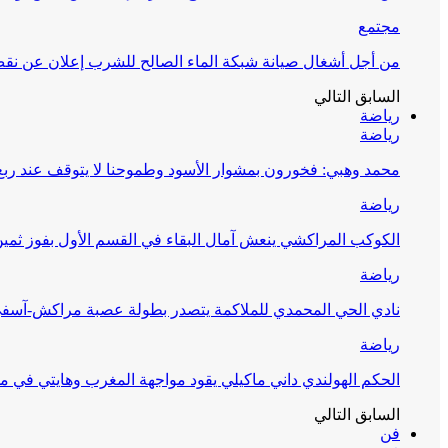
مجتمع
من أجل أشغال صيانة شبكة الماء الصالح للشرب إعلان عن نقص 
السابق
التالي
رياضة
رياضة
محمد وهبي: فخورون بمشوار الأسود وطموحنا لا يتوقف عند ربع 
رياضة
الكوكب المراكشي ينعش آمال البقاء في القسم الأول بفوز ثمين
رياضة
نادي الحي المحمدي للملاكمة يتصدر بطولة عصبة مراكش-آسف
رياضة
الحكم الهولندي داني ماكيلي يقود مواجهة المغرب وهايتي في مونديا
السابق
التالي
فن