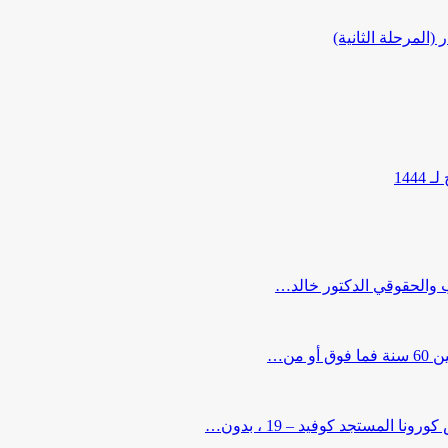
المرحلة الثانية)
144
ب والحقوقي الدكتور خالد…
من…
لمستجد كوفيد – 19 ، بدون…