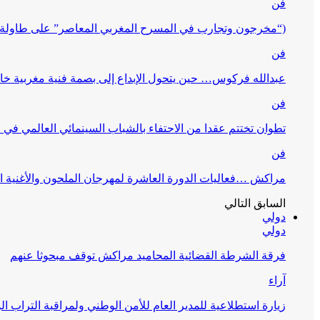
فن
(“مخرجون وتجارب في المسرح المغربي المعاصر” على طاولة 
فن
عبدالله فركوس… حين يتحول الإبداع إلى بصمة فنية مغربية خا
فن
تطوان تختتم عقدا من الاحتفاء بالشباب السينمائي العالمي في
فن
مراكش …فعاليات الدورة العاشرة لمهرجان الملحون والأغنية ا
السابق
التالي
دولي
دولي
فرقة الشرطة القضائية المحاميد مراكش توقف مبحوثا عنهم
آراء
زيارة استطلاعية للمدير العام للأمن الوطني ولمراقبة التراب ا