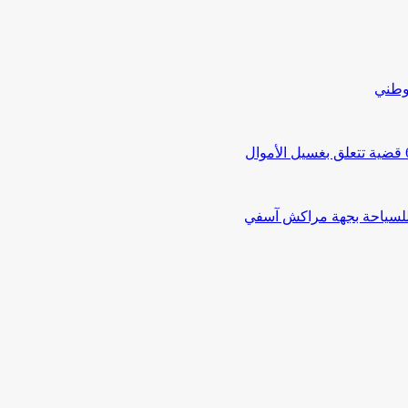
لوطني
 للسياحة بجهة مراكش آسفي