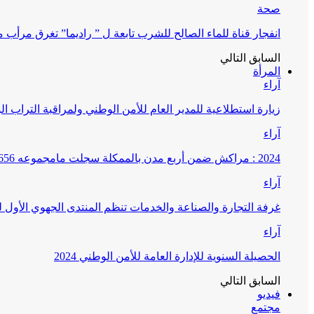
صحة
انفجار قناة للماء الصالح للشرب تابعة ل ” راديما” تغرق مرأ
السابق
التالي
المرأة
آراء
زيارة استطلاعية للمدير العام للأمن الوطني ولمراقبة التراب ا
آراء
2024 : مراكش ضمن أربع مدن بالممكلة سجلت مامجموعه 656 قضية تتعلق بغسيل الأموال
آراء
غرفة التجارة والصناعة والخدمات تنظم المنتدى الجهوي الأول
آراء
الحصيلة السنوية للإدارة العامة للأمن الوطني 2024
السابق
التالي
فيديو
مجتمع