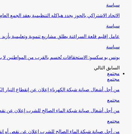
سياسة
الاتحاد الاشتراكي بالحوز يجدد هياكله التنظيمية بعقد الجمع العام
سياسة
عامل إقليم قلعة السراغنة يطلق مشاريع تنموية وتعليمية بأزيد من 27 مليون درهم احتف
سياسة
يونس بو سكسو: الاستحقاقات تُحسم بالقرب من المواطنين لا ب
السابق
التالي
مجتمع
مجتمع
من أجل أشغال صيانة شبكة الكهرباء إعلان عن إنقطاع التيار الك
مجتمع
من أجل أشغال صيانة شبكة الماء الصالح للشرب إعلان عن نقص 
مجتمع
من أجل صيانة شبكة الماء الصالح للشرب إعلان عن نقص أو انق