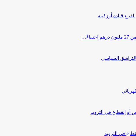
 لفرع قيادة أوزكيتة
اءً…
التراشق السياسي
هربائي
أو إنقطاع في التزويد
طاع في التزويد