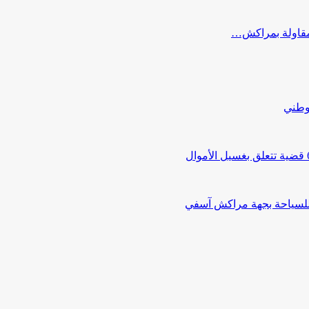
ب مقاولة بمراكش…
لوطني
 للسياحة بجهة مراكش آسفي