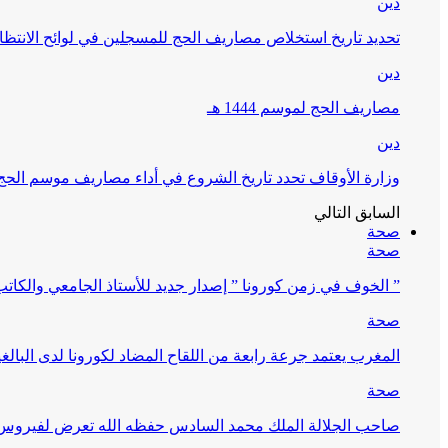
دين
تحديد تاريخ استخلاص مصاريف الحج للمسجلين في لوائح الانتظار (
دين
مصاريف الحج لموسم 1444 هـ
دين
وزارة الأوقاف تحدد تاريخ الشروع في أداء مصاريف موسم الحج لـ 4
السابق
التالي
صحة
صحة
” الخوف في زمن كورونا ” إصدار جديد للأستاذ الجامعي والكات
صحة
المغرب يعتمد جرعة رابعة من اللقاح المضاد لكورونا لدى البالغين 60 سنة فما فوق أو 
صحة
صاحب الجلالة الملك محمد السادس حفظه الله تعرض لفيروس كورونا ا