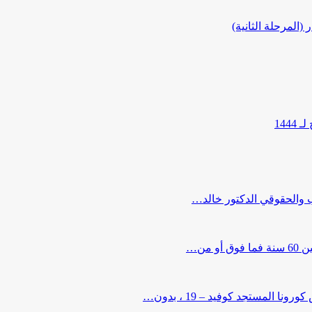
المرحلة الثانية)
144
ب والحقوقي الدكتور خالد…
من…
لمستجد كوفيد – 19 ، بدون…