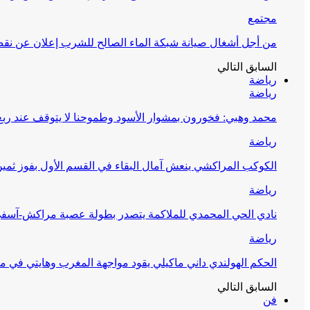
مجتمع
من أجل أشغال صيانة شبكة الماء الصالح للشرب إعلان عن نقص 
السابق
التالي
رياضة
رياضة
محمد وهبي: فخورون بمشوار الأسود وطموحنا لا يتوقف عند ربع 
رياضة
الكوكب المراكشي ينعش آمال البقاء في القسم الأول بفوز ثمين
رياضة
نادي الحي المحمدي للملاكمة يتصدر بطولة عصبة مراكش-آسف
رياضة
الحكم الهولندي داني ماكيلي يقود مواجهة المغرب وهايتي في مونديا
السابق
التالي
فن