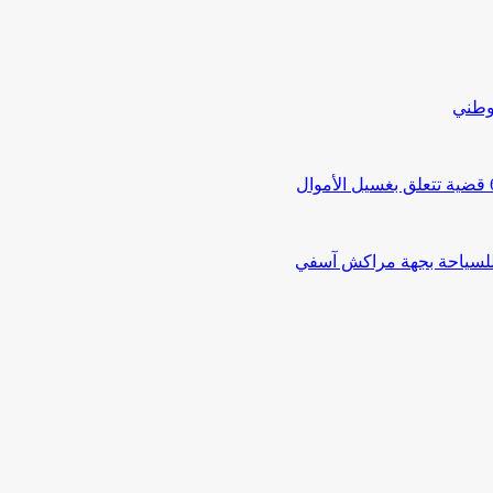
لوطني
 للسياحة بجهة مراكش آسفي