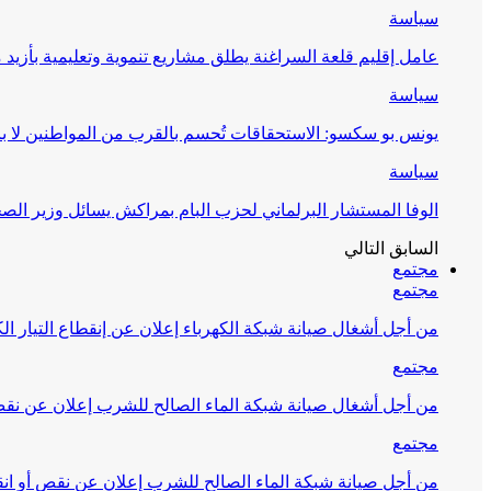
سياسة
عامل إقليم قلعة السراغنة يطلق مشاريع تنموية وتعليمية بأزيد من 27 مليون درهم احتف
سياسة
يونس بو سكسو: الاستحقاقات تُحسم بالقرب من المواطنين لا ب
سياسة
الوفا المستشار البرلماني لحزب البام بمراكش يسائل وزير ال
السابق
التالي
مجتمع
مجتمع
من أجل أشغال صيانة شبكة الكهرباء إعلان عن إنقطاع التيار الك
مجتمع
من أجل أشغال صيانة شبكة الماء الصالح للشرب إعلان عن نقص 
مجتمع
من أجل صيانة شبكة الماء الصالح للشرب إعلان عن نقص أو انق