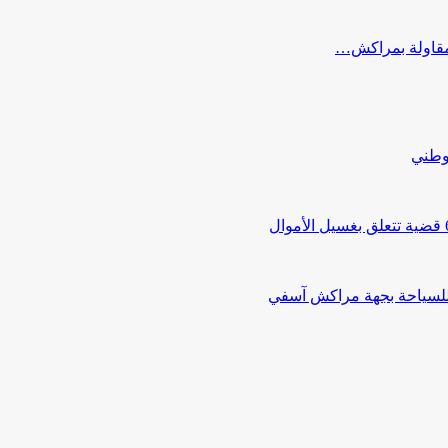
ب مقاولة بمراكش…
لوطني
 للسياحة بجهة مراكش آسفي