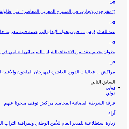
فن
(“مخرجون وتجارب في المسرح المغربي المعاصر” على طاولة 
فن
عبدالله فركوس… حين يتحول الإبداع إلى بصمة فنية مغربية خا
فن
تطوان تختتم عقدا من الاحتفاء بالشباب السينمائي العالمي في
فن
مراكش …فعاليات الدورة العاشرة لمهرجان الملحون والأغنية ا
السابق
التالي
دولي
دولي
فرقة الشرطة القضائية المحاميد مراكش توقف مبحوثا عنهم
آراء
زيارة استطلاعية للمدير العام للأمن الوطني ولمراقبة التراب ا