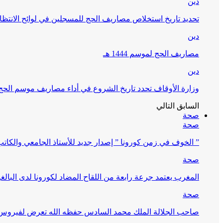
دين
تحديد تاريخ استخلاص مصاريف الحج للمسجلين في لوائح الانتظار (
دين
مصاريف الحج لموسم 1444 هـ
دين
وزارة الأوقاف تحدد تاريخ الشروع في أداء مصاريف موسم الحج لـ 4
السابق
التالي
صحة
صحة
” الخوف في زمن كورونا ” إصدار جديد للأستاذ الجامعي والكات
صحة
المغرب يعتمد جرعة رابعة من اللقاح المضاد لكورونا لدى البالغين 60 سنة فما فوق أو 
صحة
صاحب الجلالة الملك محمد السادس حفظه الله تعرض لفيروس كورونا ا