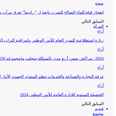
صحة
انفجار قناة للماء الصالح للشرب تابعة ل ” راديما” تغرق مرأ
السابق
التالي
المرأة
آراء
زيارة استطلاعية للمدير العام للأمن الوطني ولمراقبة التراب ا
آراء
2024 : مراكش ضمن أربع مدن بالممكلة سجلت مامجموعه 656 قضية تتعلق بغسيل الأموال
آراء
غرفة التجارة والصناعة والخدمات تنظم المنتدى الجهوي الأول
آراء
الحصيلة السنوية للإدارة العامة للأمن الوطني 2024
السابق
التالي
فيديو
مجتمع