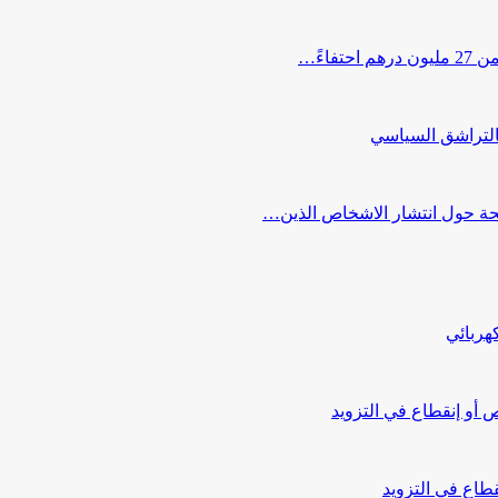
اءً…
التراشق السياسي
صحة حول انتشار الاشخاص الذين…
هربائي
أو إنقطاع في التزويد
طاع في التزويد