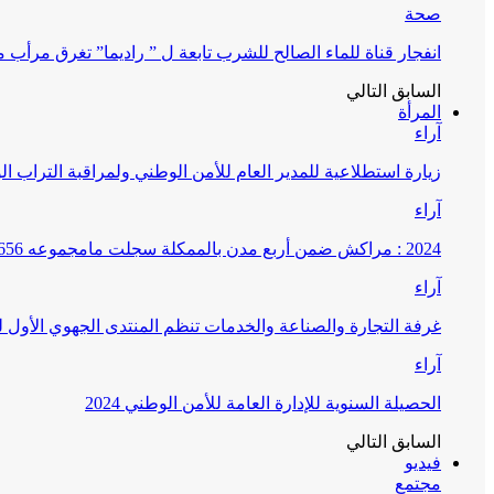
صحة
انفجار قناة للماء الصالح للشرب تابعة ل ” راديما” تغرق مرأ
السابق
التالي
المرأة
آراء
زيارة استطلاعية للمدير العام للأمن الوطني ولمراقبة التراب ا
آراء
2024 : مراكش ضمن أربع مدن بالممكلة سجلت مامجموعه 656 قضية تتعلق بغسيل الأموال
آراء
غرفة التجارة والصناعة والخدمات تنظم المنتدى الجهوي الأول
آراء
الحصيلة السنوية للإدارة العامة للأمن الوطني 2024
السابق
التالي
فيديو
مجتمع