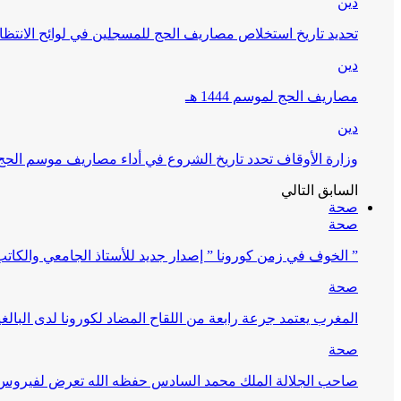
دين
تحديد تاريخ استخلاص مصاريف الحج للمسجلين في لوائح الانتظار (
دين
مصاريف الحج لموسم 1444 هـ
دين
وزارة الأوقاف تحدد تاريخ الشروع في أداء مصاريف موسم الحج لـ 4
السابق
التالي
صحة
صحة
” الخوف في زمن كورونا ” إصدار جديد للأستاذ الجامعي والكات
صحة
المغرب يعتمد جرعة رابعة من اللقاح المضاد لكورونا لدى البالغين 60 سنة فما فوق أو 
صحة
صاحب الجلالة الملك محمد السادس حفظه الله تعرض لفيروس كورونا ا