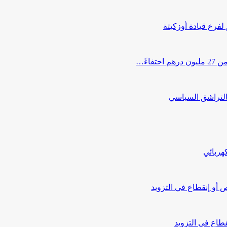
 لفرع قيادة أوزكيتة
اءً…
التراشق السياسي
هربائي
أو إنقطاع في التزويد
طاع في التزويد