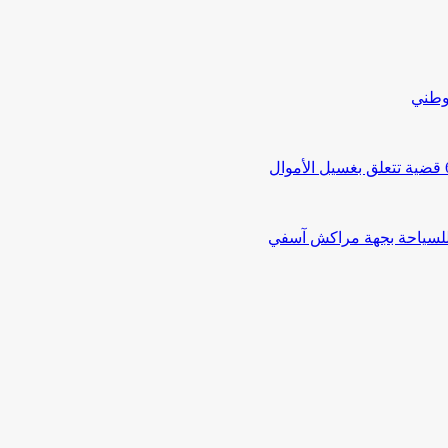
لوطني
 للسياحة بجهة مراكش آسفي