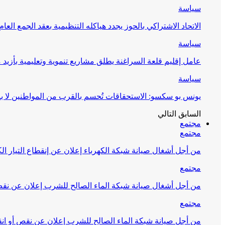
سياسة
الاتحاد الاشتراكي بالحوز يجدد هياكله التنظيمية بعقد الجمع العام
سياسة
عامل إقليم قلعة السراغنة يطلق مشاريع تنموية وتعليمية بأزيد من 27 مليون درهم احتف
سياسة
يونس بو سكسو: الاستحقاقات تُحسم بالقرب من المواطنين لا ب
السابق
التالي
مجتمع
مجتمع
من أجل أشغال صيانة شبكة الكهرباء إعلان عن إنقطاع التيار الك
مجتمع
من أجل أشغال صيانة شبكة الماء الصالح للشرب إعلان عن نقص 
مجتمع
من أجل صيانة شبكة الماء الصالح للشرب إعلان عن نقص أو انق