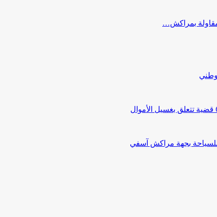
ب مقاولة بمراكش…
لوطني
 للسياحة بجهة مراكش آسفي