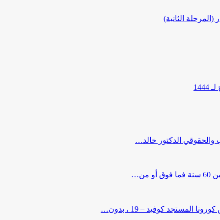
المرحلة الثانية)
144
ب والحقوقي الدكتور خالد…
من…
لمستجد كوفيد – 19 ، بدون…