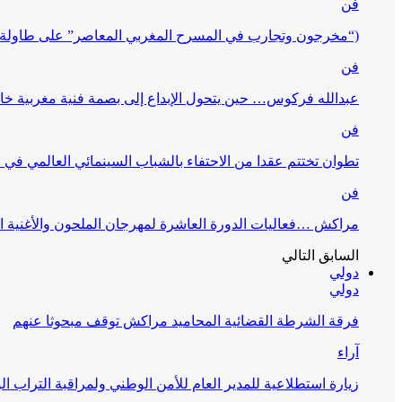
فن
(“مخرجون وتجارب في المسرح المغربي المعاصر” على طاولة 
فن
عبدالله فركوس… حين يتحول الإبداع إلى بصمة فنية مغربية خا
فن
تطوان تختتم عقدا من الاحتفاء بالشباب السينمائي العالمي في
فن
مراكش …فعاليات الدورة العاشرة لمهرجان الملحون والأغنية ا
السابق
التالي
دولي
دولي
فرقة الشرطة القضائية المحاميد مراكش توقف مبحوثا عنهم
آراء
زيارة استطلاعية للمدير العام للأمن الوطني ولمراقبة التراب ا