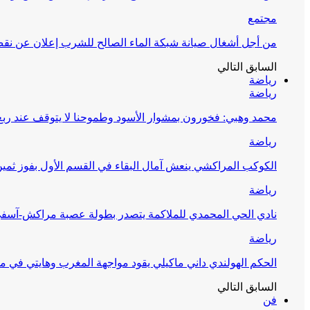
مجتمع
من أجل أشغال صيانة شبكة الماء الصالح للشرب إعلان عن نقص 
السابق
التالي
رياضة
رياضة
محمد وهبي: فخورون بمشوار الأسود وطموحنا لا يتوقف عند ربع 
رياضة
الكوكب المراكشي ينعش آمال البقاء في القسم الأول بفوز ثمين
رياضة
نادي الحي المحمدي للملاكمة يتصدر بطولة عصبة مراكش-آسف
رياضة
الحكم الهولندي داني ماكيلي يقود مواجهة المغرب وهايتي في مونديا
السابق
التالي
فن