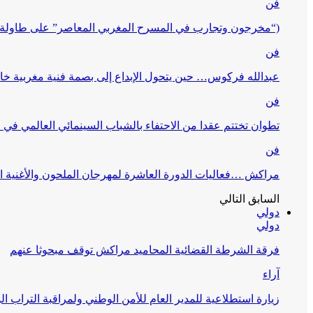
فن
(“مخرجون وتجارب في المسرح المغربي المعاصر” على طاولة 
فن
عبدالله فركوس… حين يتحول الإبداع إلى بصمة فنية مغربية خا
فن
تطوان تختتم عقدا من الاحتفاء بالشباب السينمائي العالمي في
فن
مراكش …فعاليات الدورة العاشرة لمهرجان الملحون والأغنية ا
السابق
التالي
دولي
دولي
فرقة الشرطة القضائية المحاميد مراكش توقف مبحوثا عنهم
آراء
زيارة استطلاعية للمدير العام للأمن الوطني ولمراقبة التراب ا