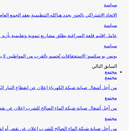
سياسة
الاتحاد الاشتراكي بالحوز يجدد هياكله التنظيمية بعقد الجمع العام
سياسة
عامل إقليم قلعة السراغنة يطلق مشاريع تنموية وتعليمية بأزيد من 27 مليون درهم احتف
سياسة
يونس بو سكسو: الاستحقاقات تُحسم بالقرب من المواطنين لا ب
السابق
التالي
مجتمع
مجتمع
من أجل أشغال صيانة شبكة الكهرباء إعلان عن إنقطاع التيار الك
مجتمع
من أجل أشغال صيانة شبكة الماء الصالح للشرب إعلان عن نقص 
مجتمع
من أجل صيانة شبكة الماء الصالح للشرب إعلان عن نقص أو انق