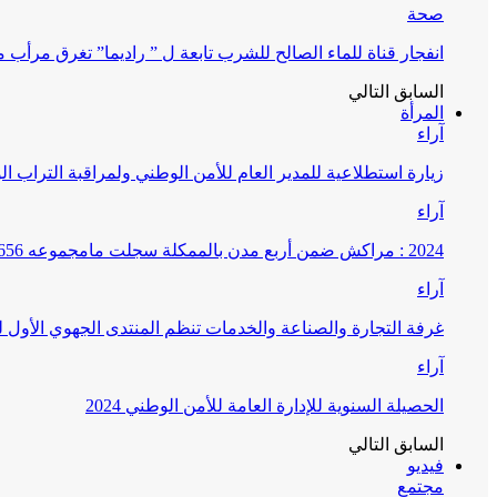
صحة
انفجار قناة للماء الصالح للشرب تابعة ل ” راديما” تغرق مرأ
السابق
التالي
المرأة
آراء
زيارة استطلاعية للمدير العام للأمن الوطني ولمراقبة التراب ا
آراء
2024 : مراكش ضمن أربع مدن بالممكلة سجلت مامجموعه 656 قضية تتعلق بغسيل الأموال
آراء
غرفة التجارة والصناعة والخدمات تنظم المنتدى الجهوي الأول
آراء
الحصيلة السنوية للإدارة العامة للأمن الوطني 2024
السابق
التالي
فيديو
مجتمع