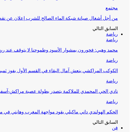
مجتمع
من أجل أشغال صيانة شبكة الماء الصالح للشرب إعلان عن نقص 
السابق
التالي
رياضة
رياضة
محمد وهبي: فخورون بمشوار الأسود وطموحنا لا يتوقف عند ربع 
رياضة
الكوكب المراكشي ينعش آمال البقاء في القسم الأول بفوز ثمين
رياضة
نادي الحي المحمدي للملاكمة يتصدر بطولة عصبة مراكش-آسف
رياضة
الحكم الهولندي داني ماكيلي يقود مواجهة المغرب وهايتي في مونديا
السابق
التالي
فن