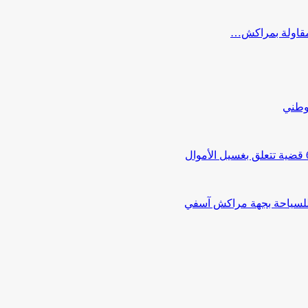
ب مقاولة بمراكش…
لوطني
 للسياحة بجهة مراكش آسفي