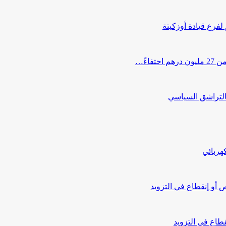
 لفرع قيادة أوزكيتة
اءً…
التراشق السياسي
هربائي
أو إنقطاع في التزويد
طاع في التزويد