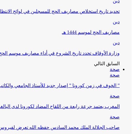
دين
تحديد تاريخ استخلاص مصاريف الحج للمسجلين في لوائح الانتظار (
دين
مصاريف الحج لموسم 1444 هـ
دين
وزارة الأوقاف تحدد تاريخ الشروع في أداء مصاريف موسم الحج لـ 4
السابق
التالي
صحة
صحة
” الخوف في زمن كورونا ” إصدار جديد للأستاذ الجامعي والكات
صحة
المغرب يعتمد جرعة رابعة من اللقاح المضاد لكورونا لدى البالغين 60 سنة فما فوق أو 
صحة
صاحب الجلالة الملك محمد السادس حفظه الله تعرض لفيروس كورونا ا