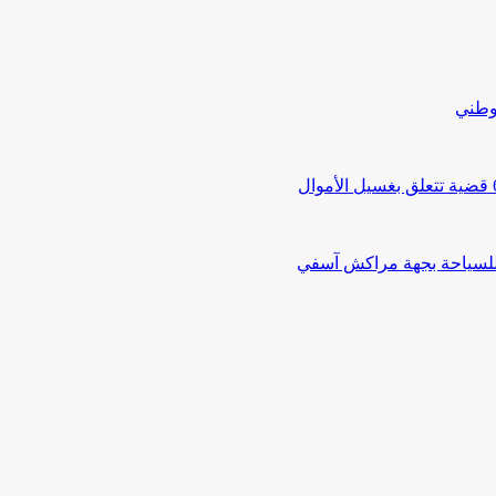
لوطني
 للسياحة بجهة مراكش آسفي