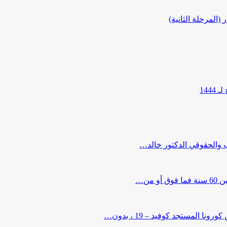
المرحلة الثانية)
144
ب والحقوقي الدكتور خالد…
من…
لمستجد كوفيد – 19 ، بدون…