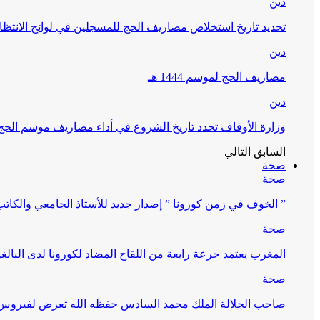
دين
تحديد تاريخ استخلاص مصاريف الحج للمسجلين في لوائح الانتظار (
دين
مصاريف الحج لموسم 1444 هـ
دين
وزارة الأوقاف تحدد تاريخ الشروع في أداء مصاريف موسم الحج لـ 4
السابق
التالي
صحة
صحة
” الخوف في زمن كورونا ” إصدار جديد للأستاذ الجامعي والكات
صحة
المغرب يعتمد جرعة رابعة من اللقاح المضاد لكورونا لدى البالغين 60 سنة فما فوق أو 
صحة
صاحب الجلالة الملك محمد السادس حفظه الله تعرض لفيروس كورونا ا