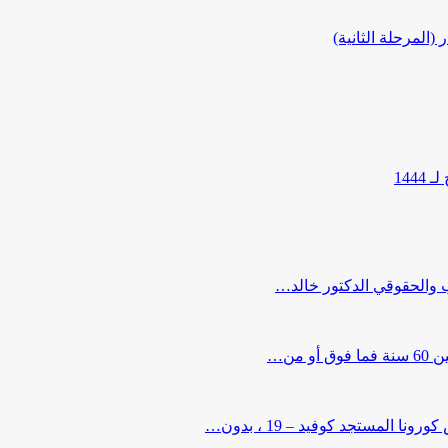
المرحلة الثانية)
144
ب والحقوقي الدكتور خالد…
من…
لمستجد كوفيد – 19 ، بدون…