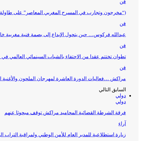
فن
(“مخرجون وتجارب في المسرح المغربي المعاصر” على طاولة 
فن
عبدالله فركوس… حين يتحول الإبداع إلى بصمة فنية مغربية خا
فن
تطوان تختتم عقدا من الاحتفاء بالشباب السينمائي العالمي في
فن
مراكش …فعاليات الدورة العاشرة لمهرجان الملحون والأغنية ا
السابق
التالي
دولي
دولي
فرقة الشرطة القضائية المحاميد مراكش توقف مبحوثا عنهم
آراء
زيارة استطلاعية للمدير العام للأمن الوطني ولمراقبة التراب ا