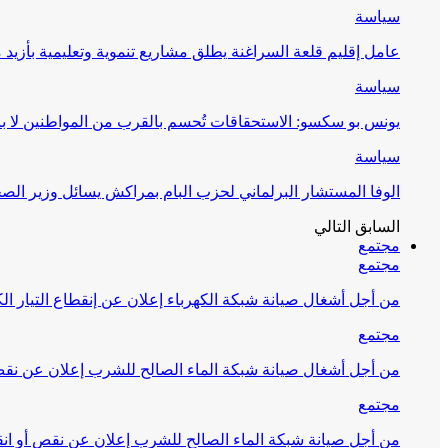
سياسة
عامل إقليم قلعة السراغنة يطلق مشاريع تنموية وتعليمية بأزيد من 27 مليون درهم احتف
سياسة
يونس بو سكسو: الاستحقاقات تُحسم بالقرب من المواطنين لا ب
سياسة
الوفا المستشار البرلماني لحزب البام بمراكش يسائل وزير ال
السابق
التالي
مجتمع
مجتمع
من أجل أشغال صيانة شبكة الكهرباء إعلان عن إنقطاع التيار الك
مجتمع
من أجل أشغال صيانة شبكة الماء الصالح للشرب إعلان عن نقص 
مجتمع
من أجل صيانة شبكة الماء الصالح للشرب إعلان عن نقص أو انق