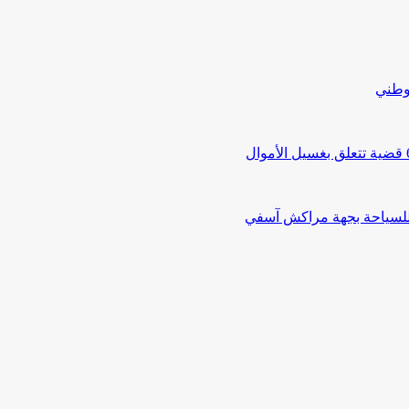
لوطني
 للسياحة بجهة مراكش آسفي