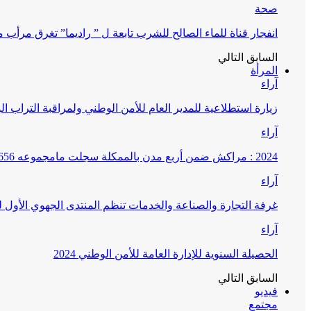
صحة
انفجار قناة للماء الصالح للشرب تابعة ل ” راديما” تغرق مرأ
السابق
التالي
المرأة
آراء
زيارة استطلاعية للمدير العام للأمن الوطني ولمراقبة التراب ا
آراء
2024 : مراكش ضمن أربع مدن بالممكلة سجلت مامجموعه 656 قضية تتعلق بغسيل الأموال
آراء
غرفة التجارة والصناعة والخدمات تنظم المنتدى الجهوي الأول
آراء
الحصيلة السنوية للإدارة العامة للأمن الوطني 2024
السابق
التالي
فيديو
مجتمع