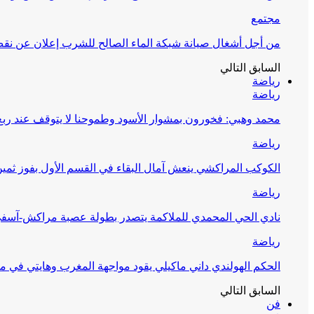
مجتمع
من أجل أشغال صيانة شبكة الماء الصالح للشرب إعلان عن نقص 
السابق
التالي
رياضة
رياضة
محمد وهبي: فخورون بمشوار الأسود وطموحنا لا يتوقف عند ربع 
رياضة
الكوكب المراكشي ينعش آمال البقاء في القسم الأول بفوز ثمين
رياضة
نادي الحي المحمدي للملاكمة يتصدر بطولة عصبة مراكش-آسف
رياضة
الحكم الهولندي داني ماكيلي يقود مواجهة المغرب وهايتي في مونديا
السابق
التالي
فن