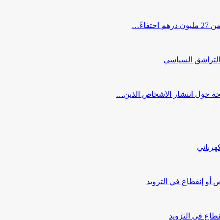
اءً…
التراشق السياسي
صحة حول انتشار الاشخاص الذين…
هربائي
أو إنقطاع في التزويد
طاع في التزويد