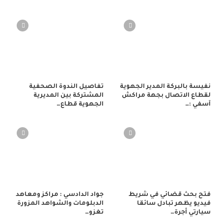
نفيسة بالبركة المدير الجهوية
تفاصيل الندوة الصحفية
لقطاع الاتصال بجهة مراكش
المشتركة بين المديرية
آسفي :…
الجهوية قطاع…
فتح بحث قضائي في شريط
جواد الدادسي : مراكز ومعاهد
فيديو يظهر تبادل سائقا
الدبلومات والشواهد المزورة
سيارتي أجرة…
تغزو…