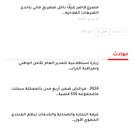
مصرع قاصر غرقًا داخل صهريج مائي بإحدى
الضيعات الفلاحية…
31 يوليو, 2026
السابق
التالي
1 من 574
حوادث
زيارة استطلاعية للمدير العام للأمن الوطني
ولمراقبة التراب…
2024 : مراكش ضمن أربع مدن بالممكلة سجلت
مامجموعه 656 قضية…
غرفة التجارة والصناعة والخدمات تنظم المنتدى
الجهوي الأول…