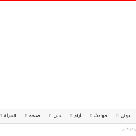
دولي
حوادث
آراء
دين
صحة
المرأة
بي مراكش