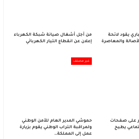
ري يقود لائحة
من أجل أشغال صيانة شبكة الكهرباء
لأصالة والمعاصرة
إعلان عن انقطاع التيار الكهربائي
غير مصنف
 على صفحات
حموشي المدير العام للأمن الوطني
تماعي يطيح
ولمراقبة التراب الوطني يقوم بزيارة
عمل إلى المملكة…