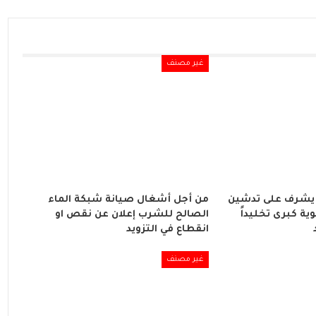
غير مصنف
يشرف على تدشين
من أجل أشغال صيانة شبكة الماء
ة كبرى تخليداً
الصالح للشرب إعلان عن نقص او
انقطاع في التزويد
غير مصنف