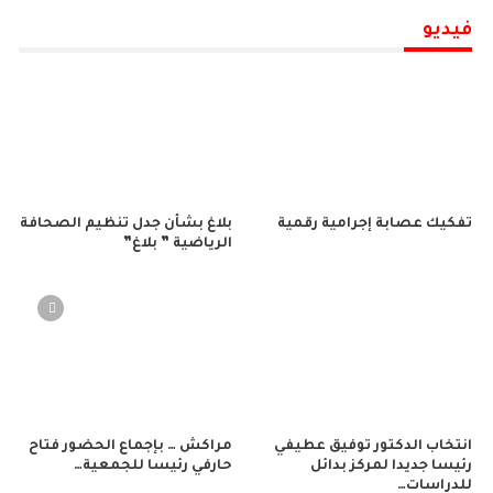
فيديو
تفكيك عصابة إجرامية رقمية
بلاغ بشأن جدل تنظيم الصحافة
الرياضية ” بلاغ”
انتخاب الدكتور توفيق عطيفي
مراكش … بإجماع الحضور فتاح
رئيسا جديدا لمركز بدائل
حارفي رئيسا للجمعية…
للدراسات…