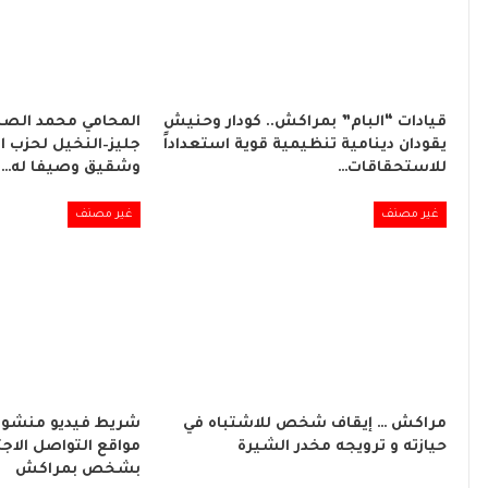
قيادات “البام” بمراكش.. كودار وحنيش
المحامي محمد الصبا
يقودان دينامية تنظيمية قوية استعداداً
جليز–النخيل لحزب ا
للاستحقاقات…
وشقيق وصيفا له…
غير مصنف
غير مصنف
مراكش … إيقاف شخص للاشتباه في
شريط فيديو منشور
حيازته و ترويجه مخدر الشيرة
مواقع التواصل الاج
بشخص بمراكش