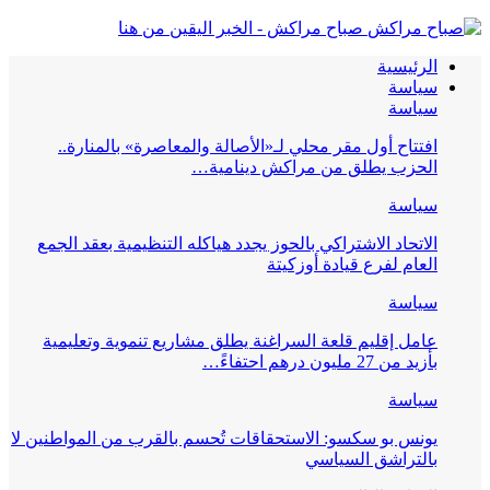
صباح مراكش - الخبر اليقين من هنا
الرئيسية
سياسة
سياسة
افتتاح أول مقر محلي لـ«الأصالة والمعاصرة» بالمنارة..
الحزب يطلق من مراكش دينامية…
سياسة
الاتحاد الاشتراكي بالحوز يجدد هياكله التنظيمية بعقد الجمع
العام لفرع قيادة أوزكيتة
سياسة
عامل إقليم قلعة السراغنة يطلق مشاريع تنموية وتعليمية
بأزيد من 27 مليون درهم احتفاءً…
سياسة
يونس بو سكسو: الاستحقاقات تُحسم بالقرب من المواطنين لا
بالتراشق السياسي