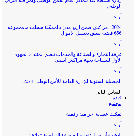
زيارة استطلاعية للمدير العام للأمن الوطني ولمراقبة التراب
الوطني
آراء
2024 : مراكش ضمن أربع مدن بالممكلة سجلت مامجموعه
656 قضية تتعلق بغسيل الأموال
آراء
غرفة التجارة والصناعة والخدمات تنظم المنتدى الجهوي
الأول للسياحة بجهة مراكش آسفي
آراء
الحصيلة السنوية للإدارة العامة للأمن الوطني 2024
السابق
التالي
فيديو
مجتمع
تفكيك عصابة إجرامية رقمية
آراء
بلاغ بشأن جدل تنظيم الصحافة الرياضية ” بلاغ”