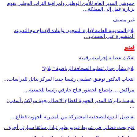
 المدير العام للأمن الوطني ولمراقبة التراب الوطني يقوم
ة عمل إلى المملكة…
مصنف
لمندوبية العامة لإدارة السجون وإعادة الإدماج مع التدوينة
شورة على الحساب…
 عصابة إجرامية رقمية
بشأن جدل تنظيم الصحافة الرياضية ” بلاغ”
ب الدكتور توفيق عطيفي رئيسا جديدا لمركز بدائل للدراسات…
 … بإجماع الحضور فتاح حارفي رئيسا للجمعية…
 بالبركة المدير الجهوية لقطاع الاتصال بجهة مراكش آسفي :
ل الندوة الصحفية المشتركة بين المديرية الجهوية قطاع…
حث قضائي في شريط فيديو يظهر تبادل سائقا سيارتي أجرة…