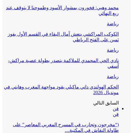
محمد وهبي: فخورون بمشوار الأسود وطموحنا لا يتوقف عند
ربع النهائي
رياضة
الكوكب المراكشي ينعش آمال البقاء في القسم الأول بفوز
ثمين على الفتح الرباطي
رياضة
نادي الحي المحمدي للملاكمة يتصدر بطولة عصبة مراكش-
آسفي
رياضة
الحكم الهولندي داني ماكيلي يقود مواجهة المغرب وهايتي في
مونديال 2026
السابق
التالي
فن
فن
(“مخرجون وتجارب في المسرح المغربي المعاصر” على
طاولة النقاش في المكتبة…