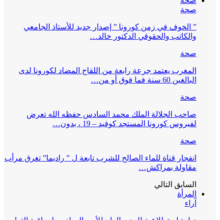
صحة
صحة
” الخوف في زمن كورونا ” إصدار جديد للأستاذ الجامعي
والكاتب والحقوقي الدكتور خالد…
صحة
المغرب يعتمد جرعة رابعة من اللقاح المضاد لكورونا لدى
البالغين 60 سنة فما فوق أو من…
صحة
صاحب الجلالة الملك محمد السادس حفظه الله تعرض
لفيروس كورونا المستجد كوفيد – 19 ، بدون…
صحة
انفجار قناة للماء الصالح للشرب تابعة ل ” راديما” تغرق مرأب
مقاولة بمراكش…
السابق
التالي
المرأة
آراء