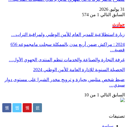
بق
التالي
1 من 574
ث
 استطلاعية للمدير العام للأمن الوطني ولمراقبة التراب…
2024 : مراكش ضمن أربع مدن بالممكلة سجلت مامجموعه 656
…
التجارة والصناعة والخدمات تنظم المنتدى الجهوي الأول…
ة السنوية للإدارة العامة للأمن الوطني 2024
خص متلبس بحيازة و ترويج مخدر الشيرا على مستوى دوار
ي…
بق
التالي
1 من 10
فات
سياسة