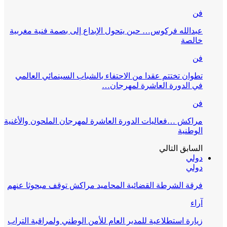
فن
عبدالله فركوس… حين يتحول الإبداع إلى بصمة فنية مغربية
خالصة
فن
تطوان تختتم عقدا من الاحتفاء بالشباب السينمائي العالمي
في الدورة العاشرة لمهرجان…
فن
مراكش …فعاليات الدورة العاشرة لمهرجان الملحون والأغنية
الوطنية
السابق
التالي
دولي
دولي
فرقة الشرطة القضائية المحاميد مراكش توقف مبحوثا عنهم
آراء
زيارة استطلاعية للمدير العام للأمن الوطني ولمراقبة التراب