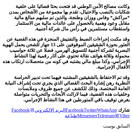
 مصالح الأمن الوطني قد فتحت بحثا قضائيا على خلفية
ت بالنصب والاحتيال، تقدم بها مجموعة من الأشخاص بمدن
ش* وفاس ووزان وطنجة، والذين تم سلبهم مبالغ مالية
 وعود وهمية بالحصول على عائدات مالية من الاستثمار
طاب مستثمرين في رأس مال شركة أجنبية.
كنت إجراءات الضبط والتفتيش المنجزة في هذه القضية عن
العثور بحوزة الشقيقين الموقوفين على 13 جهاز للشحن يحمل الهوية
ية لشركة أجنبية للتسويق الهرمي، فضلا عن ثلاثة حواسيب
ة وثلاثة هواتف نقالة تحتوي على آثار رقمية لهذا النشاط
امي، وكذا مبلغ مالي يشتبه في كونه من متحصلات ارتكاب هذه
ل الإجرامية.
م الاحتفاظ بالشقيقين المشتبه فيهما تحت تدبير الحراسة
ية رهن إشارة البحث القضائي الذي يجري تحت إشراف النيابة
ة المختصة، وذلك للكشف عن جميع ظروف وملابسات
ات هذه القضية، فيما لازالت الأبحاث والتحريات متواصلة
توقيف باقي المتورطين في هذا النشاط الإجرامي.
WhatsApp
Twitter
Facebook
البريد الإلكتروني
Facebook
Telegram
Messenger
طباعة
بق بوست