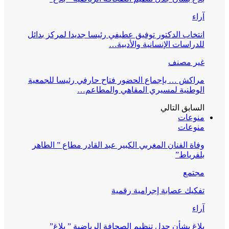
آراء
انتخاب الدكتور توفيق عطيفي رئيسا جديدا لمركز بدائل
للدراسات الإنسانية والأدبية…
غير مصنف
مراكش … بإجماع الحضور فتاح حارفي رئيسا للجمعية
الوطنية لمسيري المقاهي والمطاعم…
السابق
التالي
منوعات
منوعات
وفاة الفنان المغربي الكبير عبد القادر مطاع ” الطاهر
بلفرياط”
مجتمع
تفكيك عصابة إجرامية رقمية
آراء
بلاغ بشأن جدل تنظيم الصحافة الرياضية ” بلاغ”