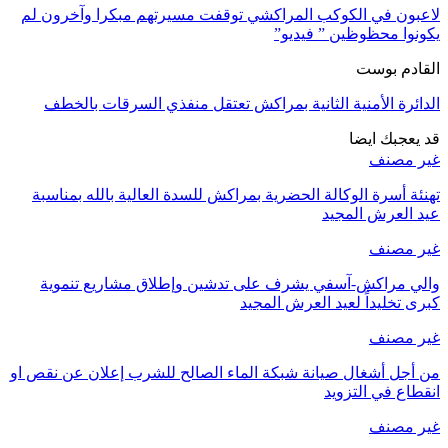
ن في الكوكب المراكشي توقفت مسيرتهم مبكرا وآخرون لم
ا محظوظين ” فيديو”
م بوست
رة الأمنية الثانية بمراكش تعتقل منفذي السرقات بالخطف
جبك ايضا
مصنف
 أسرة الوكالة الحضرية بمراكش للسدة العالية بالله بمناسبة
لعرش المجيد
مصنف
مراكش-آسفي يشرف على تدشين وإطلاق مشاريع تنموية
تخليداً لعيد العرش المجيد
مصنف
ل أشغال صيانة شبكة الماء الصالح للشرب إعلان عن نقص او
ع في التزويد
مصنف