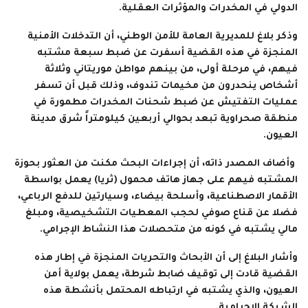
الدولي في المخدرات والمؤثرات العقلية.
وذكر بلاغ للمديرية العامة للأمن الوطني، أن التدخلات الأمنية
المنجزة في هذه القضية أسفرت عن ضبط سبعة مشتبه
فيهم، في مرحلة أولى، من بينهم مواطن موريتاني وثلاثة
أشخاص ينحدرون من مخيمات تندوف، وذلك قبل أن تسفر
عمليات التفتيش عن ضبط شحنات المخدرات مطمورة في
منطقة صحراوية تبعد بحوالي أربعين كيلومتراً شرق مدينة
العيون.
وأضاف المصدر ذاته، أن إجراءات البحث مكنت من العثور بحوزة
المشتبه فيهم على جهاز هاتف محمول (ثريا) يعمل بواسطة
الأقمار الاصطناعية، وأسلحة بيضاء، وسيارتين للدفع الرباعي،
فضلا عن قناع صوفي لحجب المعطيات التشخيصية، ومبلغ
مالي يشتبه في كونه من متحصلات هذا النشاط الإجرامي.
وأشار البلاغ إلى أن الأبحاث والتحريات المنجزة في إطار هذه
القضية قادت إلى توقيف ضابط شرطة، يعمل بولاية أمن
العيون، والذي يشتبه في ارتباطه المحتمل بأنشطة هذه
الشبكة الإجرامية.