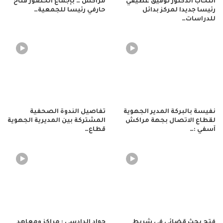
انتخاب الدكتور توفيق عطيفي
مراكش … بإجماع الحضور فتاح
رئيسا جديدا لمركز بدائل
حارفي رئيسا للجمعية…
للدراسات…
نفيسة بالبركة المدير الجهوية
تفاصيل الندوة الصحفية
لقطاع الاتصال بجهة مراكش
المشتركة بين المديرية الجهوية
آسفي :…
قطاع…
فتح بحث قضائي في شريط
جواد الدادسي : مراكز ومعاهد