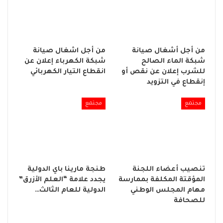
من أجل أشغال صيانة
من أجل اشغال صيانة
شبكة الماء الصالح
شبكة الكهرباء إعلان عن
للشرب إعلان عن نقص أو
انقطاع التيار الكهربائي
إنقطاع في التزويد
مجتمع
مجتمع
تنصيب أعضاء اللجنة
طنجة مارينا باي الدولية
المؤقتة المكلفة بممارسة
يجدد علامة “العلم الأزرق”
مهام المجلس الوطني
الدولية للعام الثالث…
للصحافة