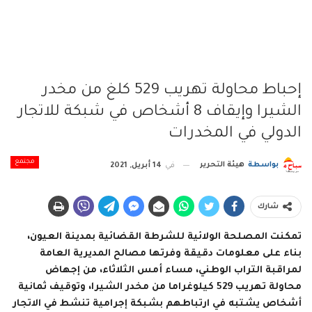
إحباط محاولة تهريب 529 كلغ من مخدر
الشيرا وإيقاف 8 أشخاص في شبكة للاتجار
الدولي في المخدرات
مجتمع
بواسطة
هيئة التحرير
في
14 أبريل, 2021
شارك
تمكنت المصلحة الولائية للشرطة القضائية بمدينة العيون،
بناء على معلومات دقيقة وفرتها مصالح المديرية العامة
لمراقبة التراب الوطني، مساء أمس الثلاثاء، من إجهاض
محاولة تهريب 529 كيلوغراما من مخدر الشيرا، وتوقيف ثمانية
أشخاص يشتبه في ارتباطهم بشبكة إجرامية تنشط في الاتجار