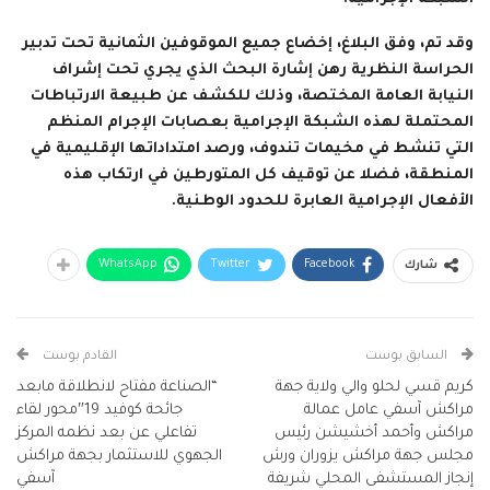
وقد تم، وفق البلاغ، إخضاع جميع الموقوفين الثمانية تحت تدبير
الحراسة النظرية رهن إشارة البحث الذي يجري تحت إشراف
النيابة العامة المختصة، وذلك للكشف عن طبيعة الارتباطات
المحتملة لهذه الشبكة الإجرامية بعصابات الإجرام المنظم
التي تنشط في مخيمات تندوف، ورصد امتداداتها الإقليمية في
المنطقة، فضلا عن توقيف كل المتورطين في ارتكاب هذه
الأفعال الإجرامية العابرة للحدود الوطنية.
WhatsApp
Twitter
Facebook
شارك
السابق بوست
القادم بوست
كريم قسي لحلو والي ولاية جهة
“الصناعة مفتاح لانطلاقة مابعد
مراكش آسفي عامل عمالة
جائحة كوفيد 19″محور لقاء
مراكش وأحمد أخشيشن رئيس
تفاعلي عن بعد نظمه المركز
مجلس جهة مراكش يزوران ورش
الجهوي للاستثمار بجهة مراكش
إنجاز المستشفى المحلي شريفة
آسفي