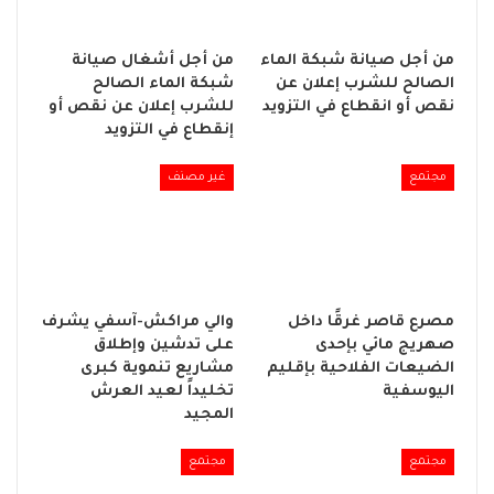
من أجل صيانة شبكة الماء
من أجل أشغال صيانة
الصالح للشرب إعلان عن
شبكة الماء الصالح
نقص أو انقطاع في التزويد
للشرب إعلان عن نقص أو
إنقطاع في التزويد
مجتمع
غير مصنف
مصرع قاصر غرقًا داخل
والي مراكش-آسفي يشرف
صهريج مائي بإحدى
على تدشين وإطلاق
الضيعات الفلاحية بإقليم
مشاريع تنموية كبرى
اليوسفية
تخليداً لعيد العرش
المجيد
مجتمع
مجتمع