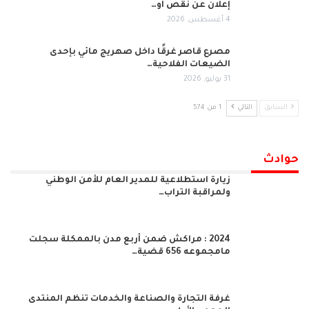
إعلان عن نقص أو…
4 أغسطس, 2026
مصرع قاصر غرقًا داخل صهريج مائي بإحدى
الضيعات الفلاحية…
31 يوليو, 2026
السابق
التالي
1 من 574
حوادث
زيارة استطلاعية للمدير العام للأمن الوطني
ولمراقبة التراب…
2024 : مراكش ضمن أربع مدن بالممكلة سجلت
مامجموعه 656 قضية…
غرفة التجارة والصناعة والخدمات تنظم المنتدى