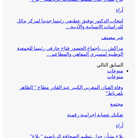
آراء
انتخاب الدكتور توفيق عطيفي رئيسا جديدا لمركز بدائل
للدراسات الإنسانية والأدبية…
غير مصنف
مراكش … بإجماع الحضور فتاح حارفي رئيسا للجمعية
الوطنية لمسيري المقاهي والمطاعم…
السابق
التالي
منوعات
منوعات
وفاة الفنان المغربي الكبير عبد القادر مطاع ” الطاهر
بلفرياط”
مجتمع
تفكيك عصابة إجرامية رقمية
آراء
بلاغ بشأن جدل تنظيم الصحافة الرياضية ” بلاغ”