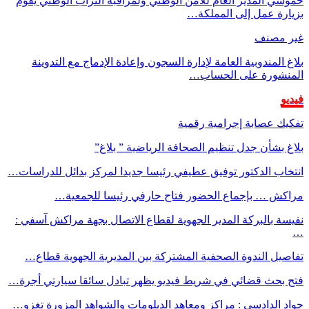
حموشي المدير العام للأمن الوطني ولمراقبة التراب الوطني يقوم
بزيارة عمل إلى المملكة…
غير مصنف
بلاغ المندوبية العامة لإدارة السجون وإعادة الإدماج مع التدوينة
المنشورة على الحساب…
فيديو
تفكيك عصابة إجرامية رقمية
بلاغ بشأن جدل تنظيم الصحافة الرياضية ” بلاغ”
انتخاب الدكتور توفيق عطيفي رئيسا جديدا لمركز بدائل للدراسات…
مراكش … بإجماع الحضور فتاح حارفي رئيسا للجمعية…
نفيسة بالبركة المدير الجهوية لقطاع الاتصال بجهة مراكش آسفي :
…
تفاصيل الندوة الصحفية المشتركة بين المديرية الجهوية قطاع…
فتح بحث قضائي في شريط فيديو يظهر تبادل سائقا سيارتي أجرة…
جواد الدادسي : مراكز ومعاهد الدبلومات والشواهد المزورة تغزو…