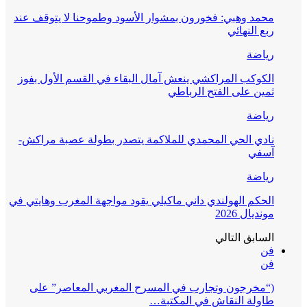
محمد وهبي: فخورون بمشوار الأسود وطموحنا لا يتوقف عند
ربع النهائي
رياضة
الكوكب المراكشي ينعش آمال البقاء في القسم الأول بفوز
ثمين على الفتح الرباطي
رياضة
نادي الحي المحمدي للملاكمة يتصدر بطولة عصبة مراكش-
آسفي
رياضة
الحكم الهولندي داني ماكيلي يقود مواجهة المغرب وهايتي في
مونديال 2026
السابق
التالي
فن
فن
(“مخرجون وتجارب في المسرح المغربي المعاصر” على
طاولة النقاش في المكتبة…