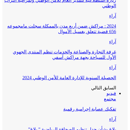
زيارة استطلاعية للمدير العام للأمن الوطني ولمراقبة التراب
الوطني
آراء
2024 : مراكش ضمن أربع مدن بالممكلة سجلت مامجموعه
656 قضية تتعلق بغسيل الأموال
آراء
غرفة التجارة والصناعة والخدمات تنظم المنتدى الجهوي
الأول للسياحة بجهة مراكش آسفي
آراء
الحصيلة السنوية للإدارة العامة للأمن الوطني 2024
السابق
التالي
فيديو
مجتمع
تفكيك عصابة إجرامية رقمية
آراء
بلاغ بشأن جدل تنظيم الصحافة الرياضية ” بلاغ”