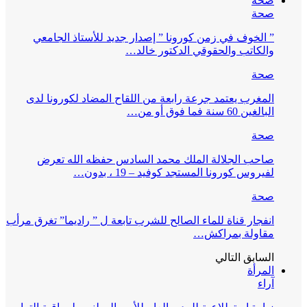
صحة
صحة
” الخوف في زمن كورونا ” إصدار جديد للأستاذ الجامعي
والكاتب والحقوقي الدكتور خالد…
صحة
المغرب يعتمد جرعة رابعة من اللقاح المضاد لكورونا لدى
البالغين 60 سنة فما فوق أو من…
صحة
صاحب الجلالة الملك محمد السادس حفظه الله تعرض
لفيروس كورونا المستجد كوفيد – 19 ، بدون…
صحة
انفجار قناة للماء الصالح للشرب تابعة ل ” راديما” تغرق مرأب
مقاولة بمراكش…
السابق
التالي
المرأة
آراء