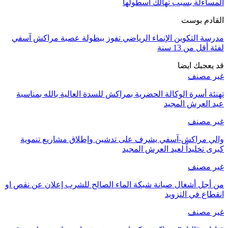
المساءلة بسبب تهالك أسطولها
القادم بوست
مدرسة التكوين الإنماء الرياضي تفوز ببطولة عصبة مراكش آسفي
لفئة أقل من 13 سنة
قد يعجبك ايضا
غير مصنف
تهنئة أسرة الوكالة الحضرية بمراكش للسدة العالية بالله بمناسبة
عيد العرش المجيد
غير مصنف
والي مراكش-آسفي يشرف على تدشين وإطلاق مشاريع تنموية
كبرى تخليداً لعيد العرش المجيد
غير مصنف
من أجل أشغال صيانة شبكة الماء الصالح للشرب إعلان عن نقص او
انقطاع في التزويد
غير مصنف