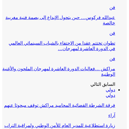
فن
عبدالله فركوس… حين يتحول الإبداع إلى بصمة فنية مغربية
خالصة
فن
تطوان تختتم عقدا من الاحتفاء بالشباب السينمائي العالمي
في الدورة العاشرة لمهرجان…
فن
مراكش …فعاليات الدورة العاشرة لمهرجان الملحون والأغنية
الوطنية
السابق
التالي
دولي
دولي
فرقة الشرطة القضائية المحاميد مراكش توقف مبحوثا عنهم
آراء
زيارة استطلاعية للمدير العام للأمن الوطني ولمراقبة التراب