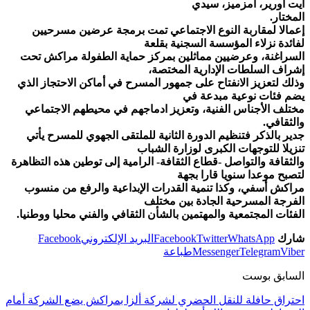
أيت أورير، أمزميز، سيدي
المختار.
إعمالا لمقاربة النوع الاجتماعي تمت برمجة عرضين مسرحيين
لفائدة نزلاء المؤسسة السجنية بقلعة
السراغنة، وعرضيين مماثلين بمركز حماية الطفولة مراكش تحت
إشراف السلطات الإدارية المختصة،
وذلك لتعزيز الانفتاح على جمهور المسرح في أماكن الاحتجاز الذي
يضم فئات نوعية مبدعة في
مختلف الأجناس الفنية، وتعزيز ادماجهم في محيطهم الاجتماعي
والثقافي.
جدير بالذكر فتنظيم الدورة الثانية للملتقى الجهوي للمسرح يأتي
تنزيلا للتوجهات الكبرى لوزارة الشباب
والثقافة والتواصل -قطاع الثقافة- الرامية إلى توطين هذه التظاهرة
لتصبح موعدا سنويا قارا بجهة
مراكش أسفي، وكذا تنمية القدرات الإبداعية والرفع من منسوب
الفرجة المسرحية الجادة بين مختلف
الفئات المجتمعية والمهتمين بالشأن الثقافي والفني محليا ووطنيا.
شارك
WhatsApp
Twitter
Facebook
البريد الإلكتروني
Facebook
Viber
Telegram
Messenger
طباعة
السابق بوست
احتراق حافلة للنقل الحضري لشركة ألزا بمراكش يضع الشركة أمام