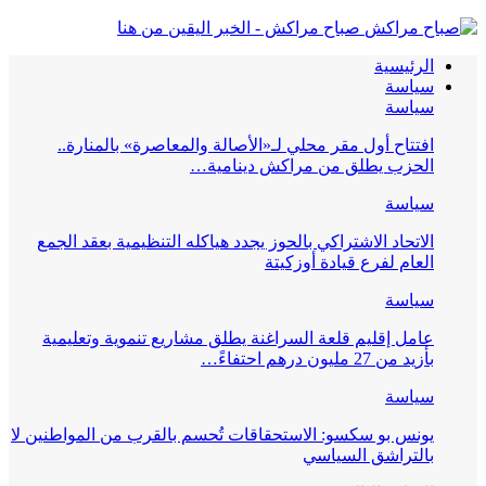
صباح مراكش - الخبر اليقين من هنا
الرئيسية
سياسة
سياسة
افتتاح أول مقر محلي لـ«الأصالة والمعاصرة» بالمنارة..
الحزب يطلق من مراكش دينامية…
سياسة
الاتحاد الاشتراكي بالحوز يجدد هياكله التنظيمية بعقد الجمع
العام لفرع قيادة أوزكيتة
سياسة
عامل إقليم قلعة السراغنة يطلق مشاريع تنموية وتعليمية
بأزيد من 27 مليون درهم احتفاءً…
سياسة
يونس بو سكسو: الاستحقاقات تُحسم بالقرب من المواطنين لا
بالتراشق السياسي