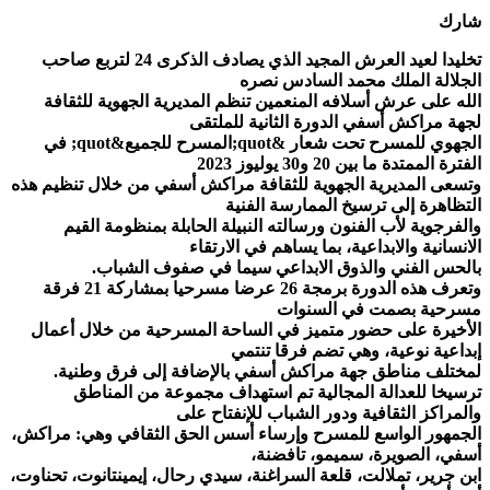
شارك
تخليدا لعيد العرش المجيد الذي يصادف الذكرى 24 لتربع صاحب
الجلالة الملك محمد السادس نصره
الله على عرش أسلافه المنعمين تنظم المديرية الجهوية للثقافة
لجهة مراكش أسفي الدورة الثانية للملتقى
الجهوي للمسرح تحت شعار &quot;المسرح للجميع&quot; في
الفترة الممتدة ما بين 20 و30 يوليوز 2023
وتسعى المديرية الجهوية للثقافة مراكش أسفي من خلال تنظيم هذه
التظاهرة إلى ترسيخ الممارسة الفنية
والفرجوية لأب الفنون ورسالته النبيلة الحابلة بمنظومة القيم
الانسانية والابداعية، بما يساهم في الارتقاء
بالحس الفني والذوق الابداعي سيما في صفوف الشباب.
وتعرف هذه الدورة برمجة 26 عرضا مسرحيا بمشاركة 21 فرقة
مسرحية بصمت في السنوات
الأخيرة على حضور متميز في الساحة المسرحية من خلال أعمال
إبداعية نوعية، وهي تضم فرقا تنتمي
لمختلف مناطق جهة مراكش أسفي بالإضافة إلى فرق وطنية.
ترسيخا للعدالة المجالية تم استهداف مجموعة من المناطق
والمراكز الثقافية ودور الشباب للإنفتاح على
الجمهور الواسع للمسرح وإرساء أسس الحق الثقافي وهي: مراكش،
أسفي، الصويرة، سميمو، تافضنة،
ابن جرير، تملالت، قلعة السراغنة، سيدي رحال، إيمينتانوت، تحناوت،