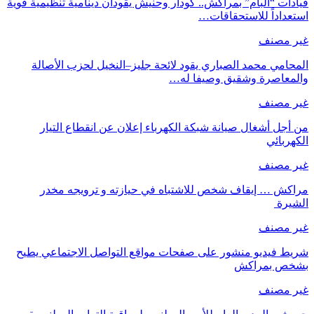
قيادات “البام” بمراكش.. كودار وحنيش يقودان دينامية تنظيمية قوية
استعداداً للاستحقاقات…
غير مصنف
المحامي محمد الصباري يقود لائحة جليز–النخيل لحزب الأصالة
والمعاصرة وشقيق وصيفا له…
غير مصنف
من أجل أشغال صيانة شبكة الكهرباء إعلان عن انقطاع التيار
الكهربائي
غير مصنف
مراكش … إيقاف شخص للاشتباه في حيازته و ترويجه مخدر
الشيرة
غير مصنف
شريط فيديو منشور على صفحات مواقع التواصل الاجتماعي يطيح
بشخص بمراكش
غير مصنف