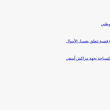
لوطني
 للسياحة بجهة مراكش آسفي