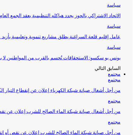
سياسة
الاتحاد الاشتراكي بالحوز يجدد هياكله التنظيمية بعقد الجمع العام
سياسة
عامل إقليم قلعة السراغنة يطلق مشاريع تنموية وتعليمية بأزيد من 27 مليون درهم احتف
سياسة
يونس بو سكسو: الاستحقاقات تُحسم بالقرب من المواطنين لا ب
السابق
التالي
مجتمع
مجتمع
من أجل أشغال صيانة شبكة الكهرباء إعلان عن إنقطاع التيار الك
مجتمع
من أجل أشغال صيانة شبكة الماء الصالح للشرب إعلان عن نقص 
مجتمع
من أجل صيانة شبكة الماء الصالح للشرب إعلان عن نقص أو انق