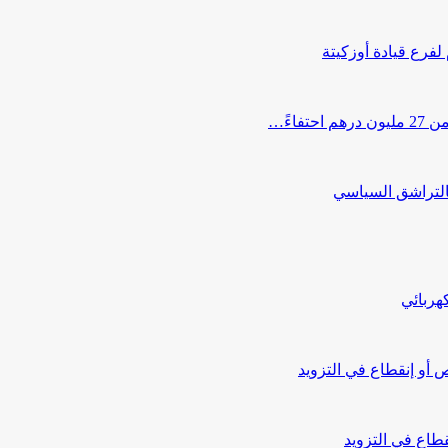
 لفرع قيادة أوزكيتة
اءً…
التراشق السياسي
هربائي
أو إنقطاع في التزويد
طاع في التزويد