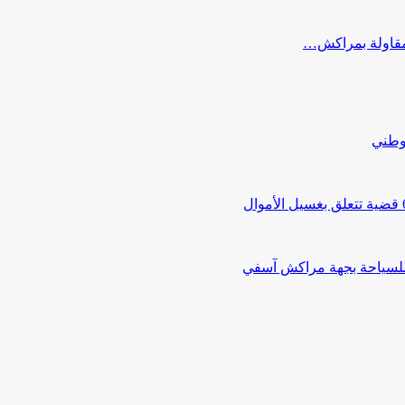
ب مقاولة بمراكش…
لوطني
 للسياحة بجهة مراكش آسفي