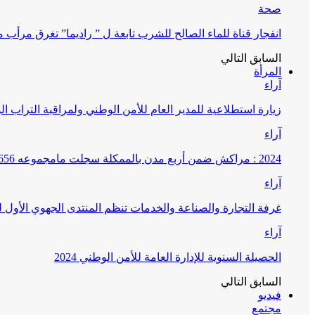
صحة
انفجار قناة للماء الصالح للشرب تابعة ل ” راديما” تغرق مرأ
السابق
التالي
المرأة
آراء
زيارة استطلاعية للمدير العام للأمن الوطني ولمراقبة التراب ا
آراء
2024 : مراكش ضمن أربع مدن بالممكلة سجلت مامجموعه 656 قضية تتعلق بغسيل الأموال
آراء
غرفة التجارة والصناعة والخدمات تنظم المنتدى الجهوي الأول
آراء
الحصيلة السنوية للإدارة العامة للأمن الوطني 2024
السابق
التالي
فيديو
مجتمع