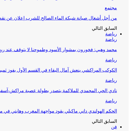
مجتمع
من أجل أشغال صيانة شبكة الماء الصالح للشرب إعلان عن نقص 
السابق
التالي
رياضة
رياضة
محمد وهبي: فخورون بمشوار الأسود وطموحنا لا يتوقف عند ربع 
رياضة
الكوكب المراكشي ينعش آمال البقاء في القسم الأول بفوز ثمين
رياضة
نادي الحي المحمدي للملاكمة يتصدر بطولة عصبة مراكش-آسف
رياضة
الحكم الهولندي داني ماكيلي يقود مواجهة المغرب وهايتي في مونديا
السابق
التالي
فن