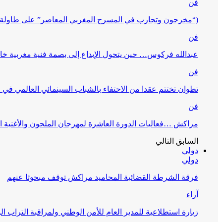
فن
(“مخرجون وتجارب في المسرح المغربي المعاصر” على طاولة 
فن
عبدالله فركوس… حين يتحول الإبداع إلى بصمة فنية مغربية خا
فن
تطوان تختتم عقدا من الاحتفاء بالشباب السينمائي العالمي في
فن
مراكش …فعاليات الدورة العاشرة لمهرجان الملحون والأغنية ا
السابق
التالي
دولي
دولي
فرقة الشرطة القضائية المحاميد مراكش توقف مبحوثا عنهم
آراء
زيارة استطلاعية للمدير العام للأمن الوطني ولمراقبة التراب ا