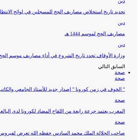
دين
تحديد تاريخ استخلاص مصاريف الحج للمسجلين في لوائح الانتظار (
دين
مصاريف الحج لموسم 1444 هـ
دين
وزارة الأوقاف تحدد تاريخ الشروع في أداء مصاريف موسم الحج لـ 4
السابق
التالي
صحة
صحة
” الخوف في زمن كورونا ” إصدار جديد للأستاذ الجامعي والكات
صحة
المغرب يعتمد جرعة رابعة من اللقاح المضاد لكورونا لدى البالغين 60 سنة فما فوق أو 
صحة
صاحب الجلالة الملك محمد السادس حفظه الله تعرض لفيروس كورونا ا