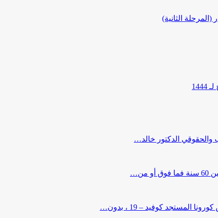
المرحلة الثانية)
144
ب والحقوقي الدكتور خالد…
من…
لمستجد كوفيد – 19 ، بدون…