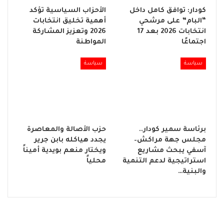
كودار: توافق كامل داخل
الأحزاب السياسية تؤكد
“البام” على مرشحي
أهمية تخليق انتخابات
انتخابات 2026 بعد 17
2026 وتعزيز المشاركة
اجتماعًا
المواطنة
سياسة
سياسة
برئاسة سمير كودار..
حزب الأصالة والمعاصرة
مجلس جهة مراكش–
يجدد هياكله بابن جرير
آسفي يبحث مشاريع
ويختار منعم بويدية أميناً
استراتيجية لدعم التنمية
محلياً
والبنية…