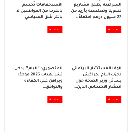
السراغنة يطلق مشاريع
الاستحقاقات تُحسم
تنموية وتعليمية بأزيد من
بالقرب من المواطنين لا
27 مليون درهم احتفاءً…
بالتراشق السياسي
سياسة
سياسة
الوفا المستشار البرلماني
المنصوري: “البام” يدخل
لحزب البام بمراكش
تشريعيات 2026 موحدًا
يسائل وزير الصحة حول
ويراهن على الكفاءة
انتشار الاشخاص الذين…
والتوافق…
سياسة
سياسة