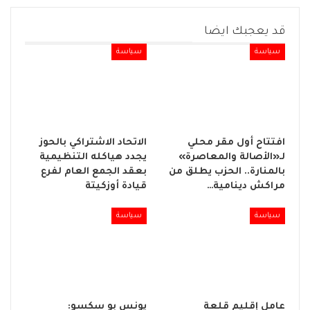
قد يعجبك ايضا
سياسة
سياسة
افتتاح أول مقر محلي
الاتحاد الاشتراكي بالحوز
لـ«الأصالة والمعاصرة»
يجدد هياكله التنظيمية
بالمنارة.. الحزب يطلق من
بعقد الجمع العام لفرع
مراكش دينامية…
قيادة أوزكيتة
سياسة
سياسة
عامل إقليم قلعة
يونس بو سكسو: