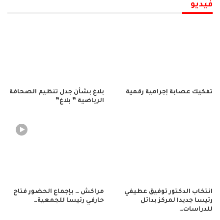
فيديو
تفكيك عصابة إجرامية رقمية
بلاغ بشأن جدل تنظيم الصحافة
الرياضية ” بلاغ”
انتخاب الدكتور توفيق عطيفي
مراكش … بإجماع الحضور فتاح
رئيسا جديدا لمركز بدائل
حارفي رئيسا للجمعية…
للدراسات…