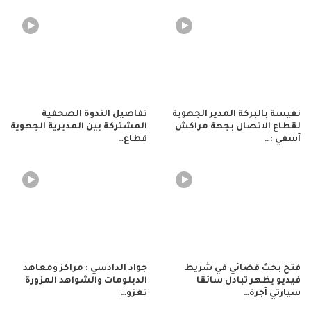
نفيسة بالبركة المدير الجهوية
تفاصيل الندوة الصحفية
لقطاع الاتصال بجهة مراكش
المشتركة بين المديرية الجهوية
آسفي :…
قطاع…
فتح بحث قضائي في شريط
جواد الدادسي : مراكز ومعاهد
فيديو يظهر تبادل سائقا
الدبلومات والشواهد المزورة
سيارتي أجرة…
تغزو…