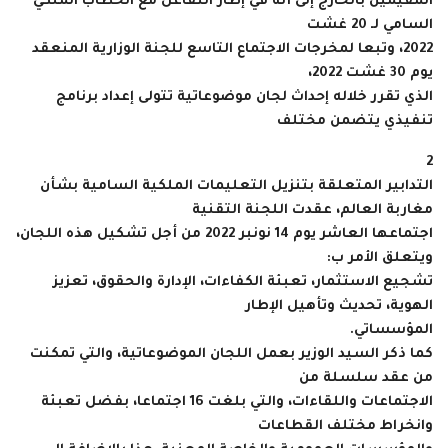
المقيمين بالخارج إلى أنه في إطار التفاعل مع الخطاب ‏‏الملكي
السامي لـ 20 غشت
2022، وتبعا لمخرجات الاجتماع التاسع للجنة الوزارية المنعقد
يوم 30 غشت 2022،
الذي تقرر ‏خلاله ‏إحداث لجان موضوعاتية تتولى إعداد برنامج
تنفيذي يتضمن مختلف
2
التدابير المتعلقة بتنزيل التعليمات الملكية السامية بشأن
‏مغاربة ‏العالم، عقدت اللجنة التقنية
اجتماعها العاشر يوم 14 نونبر 2022 من أجل تشكيل هذه اللجان،
ويتعلق الأمر ب:
تشجيع ‏الاستثمار، تعبئة ‏الكفاءات، الإدارة والحقوق، تعزيز
الهوية، تحديث وتأهيل الإطار
المؤسساتي. ‏
كما ذكر السيد الوزير بعمل اللجان الموضوعاتية، والتي تمكنت
من عقد سلسلة من
الاجتماعات واللقاءات، والتي بلغت 16 ‏اجتماعا، ‏بفضل تعبئة
وانخراط مختلف القطاعات