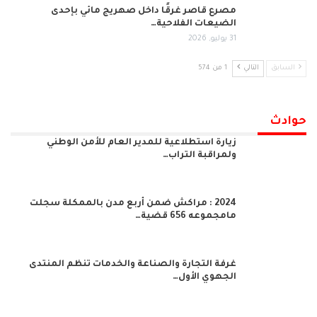
مصرع قاصر غرقًا داخل صهريج مائي بإحدى
الضيعات الفلاحية…
31 يوليو, 2026
السابق
التالي
1 من 574
حوادث
زيارة استطلاعية للمدير العام للأمن الوطني
ولمراقبة التراب…
2024 : مراكش ضمن أربع مدن بالممكلة سجلت
مامجموعه 656 قضية…
غرفة التجارة والصناعة والخدمات تنظم المنتدى
الجهوي الأول…