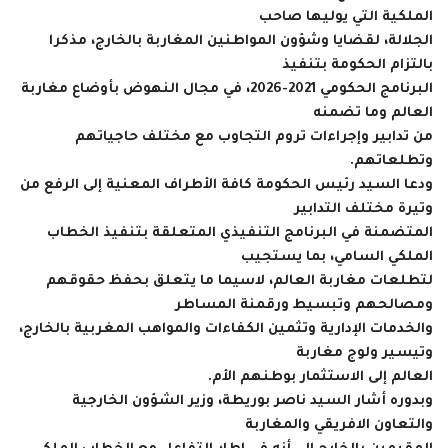
الملكية التي يوليها صاحب
الجلالة، لقضايا وشؤون المواطنين المغاربة ‏بالخارج، مذكرا
بالتزام الحكومة بتنفيذ
البرنامج الحكومي 2021-2026، في مجال النهوض بأوضاع مغاربة
العالم وما تضمنه
من ‏تدابير وإجراءات تروم التجاوب مع مختلف حاجياتهم
وتطلعاتهم.‏
ودعا السيد رئيس الحكومة كافة الأطراف المعنية إلى الرفع من
وتيرة مختلف التدابير
المتضمنة في البرنامج التنفيذي المتعلقة بتنفيذ ‏الخطاب
الملكي السامي، بما يستجيب
لتطلعات مغاربة العالم، لاسيما ما يتعلق بحفظ حقوقهم
ومصالحهم وتبسيط ورقمنة المساطر
‏والخدمات الإدارية وتثمين الكفاءات والمواهب المغربية بالخارج،
وتيسير ولوج مغاربة
العالم إلى الاستثمار بوطنهم الأم.‏
وبدوره أشار السيد ناصر بوريطة، وزير الشؤون الخارجية
والتعاون الافريقي والمغاربة