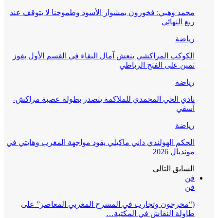
محمد وهبي: فخورون بمشوار الأسود وطموحنا لا يتوقف عند
ربع النهائي
رياضة
الكوكب المراكشي ينعش آمال البقاء في القسم الأول بفوز
ثمين على الفتح الرباطي
رياضة
نادي الحي المحمدي للملاكمة يتصدر بطولة عصبة مراكش-
آسفي
رياضة
الحكم الهولندي داني ماكيلي يقود مواجهة المغرب وهايتي في
مونديال 2026
السابق
التالي
فن
فن
(“مخرجون وتجارب في المسرح المغربي المعاصر” على
طاولة النقاش في المكتبة…