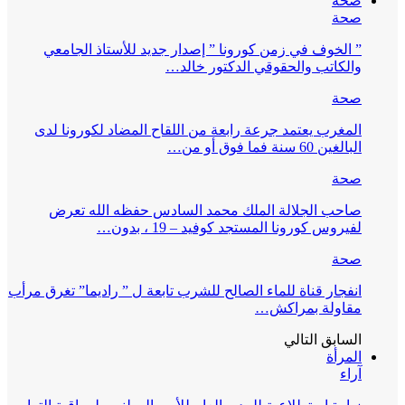
صحة
صحة
” الخوف في زمن كورونا ” إصدار جديد للأستاذ الجامعي
والكاتب والحقوقي الدكتور خالد…
صحة
المغرب يعتمد جرعة رابعة من اللقاح المضاد لكورونا لدى
البالغين 60 سنة فما فوق أو من…
صحة
صاحب الجلالة الملك محمد السادس حفظه الله تعرض
لفيروس كورونا المستجد كوفيد – 19 ، بدون…
صحة
انفجار قناة للماء الصالح للشرب تابعة ل ” راديما” تغرق مرأب
مقاولة بمراكش…
السابق
التالي
المرأة
آراء