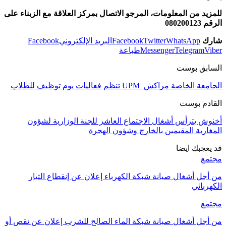
للمزيد من المعلومات، المرجو الاتصال بمركز العلاقة مع الزبناء على
الرقم 080200123
شارك
WhatsApp
Twitter
Facebook
البريد الإلكتروني
Facebook
Viber
Telegram
Messenger
طباعة
السابق بوست
الجامعة الخاصة مراكش UPM تنظم فعاليات يوم توظيف للطلاب
القادم بوست
أخنوش يترأس أشغال الاجتماع العاشر للجنة الوزارية ‏لشؤون
المغاربة المقيمين بالخارج وشؤون الهجرة
قد يعجبك ايضا
مجتمع
من أجل أشغال صيانة شبكة الكهرباء إعلان عن إنقطاع التيار
الكهربائي
مجتمع
من أجل أشغال صيانة شبكة الماء الصالح للشرب إعلان عن نقص أو