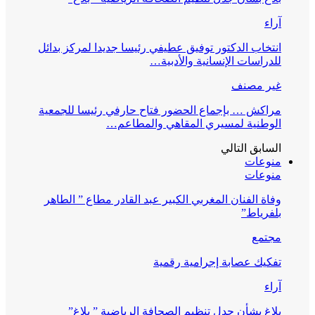
آراء
انتخاب الدكتور توفيق عطيفي رئيسا جديدا لمركز بدائل
للدراسات الإنسانية والأدبية…
غير مصنف
مراكش … بإجماع الحضور فتاح حارفي رئيسا للجمعية
الوطنية لمسيري المقاهي والمطاعم…
السابق
التالي
منوعات
منوعات
وفاة الفنان المغربي الكبير عبد القادر مطاع ” الطاهر
بلفرياط”
مجتمع
تفكيك عصابة إجرامية رقمية
آراء
بلاغ بشأن جدل تنظيم الصحافة الرياضية ” بلاغ”