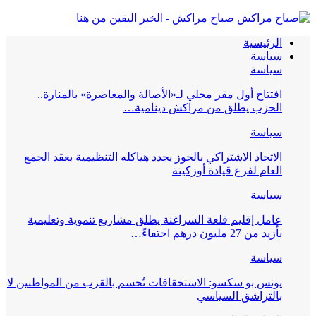
صباح مراكش - الخبر اليقين من هنا
الرئيسية
سياسة
سياسة
افتتاح أول مقر محلي لـ«الأصالة والمعاصرة» بالمنارة..
الحزب يطلق من مراكش دينامية…
سياسة
الاتحاد الاشتراكي بالحوز يجدد هياكله التنظيمية بعقد الجمع
العام لفرع قيادة أوزكيتة
سياسة
عامل إقليم قلعة السراغنة يطلق مشاريع تنموية وتعليمية
بأزيد من 27 مليون درهم احتفاءً…
سياسة
يونس بو سكسو: الاستحقاقات تُحسم بالقرب من المواطنين لا
بالتراشق السياسي