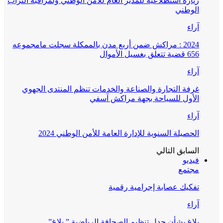
زيارة استطلاعية للمدير العام للأمن الوطني ولمراقبة التراب
الوطني
آراء
2024 : مراكش ضمن أربع مدن بالممكلة سجلت مامجموعه
656 قضية تتعلق بغسيل الأموال
آراء
غرفة التجارة والصناعة والخدمات تنظم المنتدى الجهوي
الأول للسياحة بجهة مراكش آسفي
آراء
الحصيلة السنوية للإدارة العامة للأمن الوطني 2024
السابق
التالي
فيديو
مجتمع
تفكيك عصابة إجرامية رقمية
آراء
بلاغ بشأن جدل تنظيم الصحافة الرياضية ” بلاغ”