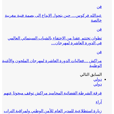
فن
عبدالله فركوس… حين يتحول الإبداع إلى بصمة فنية مغربية
خالصة
فن
تطوان تختتم عقدا من الاحتفاء بالشباب السينمائي العالمي
في الدورة العاشرة لمهرجان…
فن
مراكش …فعاليات الدورة العاشرة لمهرجان الملحون والأغنية
الوطنية
السابق
التالي
دولي
دولي
فرقة الشرطة القضائية المحاميد مراكش توقف مبحوثا عنهم
آراء
زيارة استطلاعية للمدير العام للأمن الوطني ولمراقبة التراب