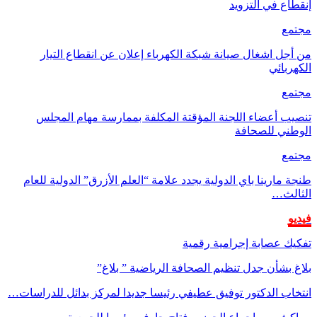
إنقطاع في التزويد
مجتمع
من أجل اشغال صيانة شبكة الكهرباء إعلان عن انقطاع التيار
الكهربائي
مجتمع
تنصيب أعضاء اللجنة المؤقتة المكلفة بممارسة مهام المجلس
الوطني للصحافة
مجتمع
طنجة مارينا باي الدولية يجدد علامة “العلم الأزرق” الدولية للعام
الثالث…
فيديو
تفكيك عصابة إجرامية رقمية
بلاغ بشأن جدل تنظيم الصحافة الرياضية ” بلاغ”
انتخاب الدكتور توفيق عطيفي رئيسا جديدا لمركز بدائل للدراسات…