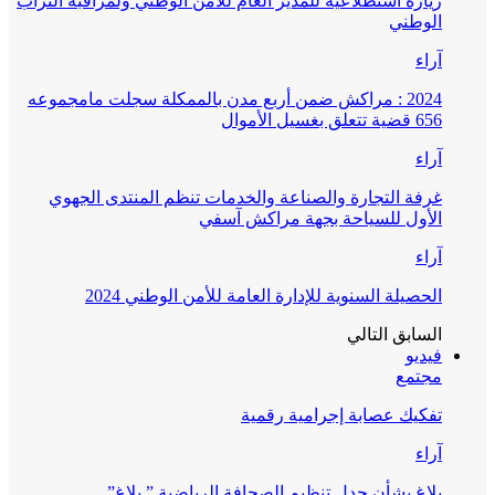
زيارة استطلاعية للمدير العام للأمن الوطني ولمراقبة التراب
الوطني
آراء
2024 : مراكش ضمن أربع مدن بالممكلة سجلت مامجموعه
656 قضية تتعلق بغسيل الأموال
آراء
غرفة التجارة والصناعة والخدمات تنظم المنتدى الجهوي
الأول للسياحة بجهة مراكش آسفي
آراء
الحصيلة السنوية للإدارة العامة للأمن الوطني 2024
السابق
التالي
فيديو
مجتمع
تفكيك عصابة إجرامية رقمية
آراء
بلاغ بشأن جدل تنظيم الصحافة الرياضية ” بلاغ”