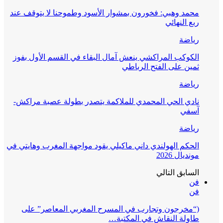
محمد وهبي: فخورون بمشوار الأسود وطموحنا لا يتوقف عند
ربع النهائي
رياضة
الكوكب المراكشي ينعش آمال البقاء في القسم الأول بفوز
ثمين على الفتح الرباطي
رياضة
نادي الحي المحمدي للملاكمة يتصدر بطولة عصبة مراكش-
آسفي
رياضة
الحكم الهولندي داني ماكيلي يقود مواجهة المغرب وهايتي في
مونديال 2026
السابق
التالي
فن
فن
(“مخرجون وتجارب في المسرح المغربي المعاصر” على
طاولة النقاش في المكتبة…