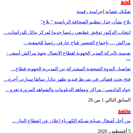
فيديو
تفكيك عصابة إجرامية رقمية
بلاغ بشأن جدل تنظيم الصحافة الرياضية ” بلاغ”
انتخاب الدكتور توفيق عطيفي رئيسا جديدا لمركز بدائل للدراسات…
مراكش … بإجماع الحضور فتاح حارفي رئيسا للجمعية…
نفيسة بالبركة المدير الجهوية لقطاع الاتصال بجهة مراكش آسفي :
…
تفاصيل الندوة الصحفية المشتركة بين المديرية الجهوية قطاع…
فتح بحث قضائي في شريط فيديو يظهر تبادل سائقا سيارتي أجرة…
جواد الدادسي : مراكز ومعاهد الدبلومات والشواهد المزورة تغزو…
السابق
التالي
1 من 26
مجتمع
من أجل أشغال صيانة شبكة الكهرباء إعلان عن إنقطاع التيار…
5 أغسطس, 2026