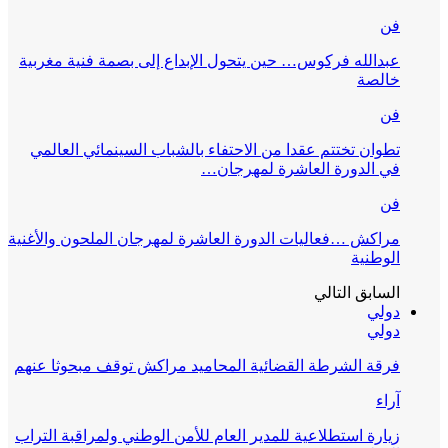
فن
عبدالله فركوس… حين يتحول الإبداع إلى بصمة فنية مغربية
خالصة
فن
تطوان تختتم عقدا من الاحتفاء بالشباب السينمائي العالمي
في الدورة العاشرة لمهرجان…
فن
مراكش …فعاليات الدورة العاشرة لمهرجان الملحون والأغنية
الوطنية
السابق
التالي
دولي
دولي
فرقة الشرطة القضائية المحاميد مراكش توقف مبحوثا عنهم
آراء
زيارة استطلاعية للمدير العام للأمن الوطني ولمراقبة التراب