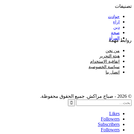
تصنيفات
حوادث
اراء
دين
صحة
المرأة
روابط مهمة
من نحن
هيئة التحرير
إتفاقية الإستخدام
سياسة الخصوصية
اتصل بنا
© 2026 - صباح مراكش. جميع الحقوق محفوظة.
Likes
Followers
Subscribers
Followers