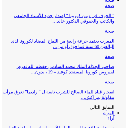
صحة
صحة
” الخوف في زمن كورونا ” إصدار جديد للأستاذ الجامعي
والكاتب والحقوقي الدكتور خالد…
صحة
المغرب يعتمد جرعة رابعة من اللقاح المضاد لكورونا لدى
البالغين 60 سنة فما فوق أو من…
صحة
صاحب الجلالة الملك محمد السادس حفظه الله تعرض
لفيروس كورونا المستجد كوفيد – 19 ، بدون…
صحة
انفجار قناة للماء الصالح للشرب تابعة ل ” راديما” تغرق مرأب
مقاولة بمراكش…
السابق
التالي
المرأة
آراء