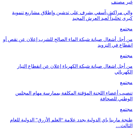
غير مصنف
والي مراكش-آسفي يشرف على تدشين وإطلاق مشاريع تنموية
كبرى تخليداً لعيد العرش المجيد
مجتمع
من أجل أشغال صيانة شبكة الماء الصالح للشرب إعلان عن نقص أو
إنقطاع في التزويد
مجتمع
من أجل اشغال صيانة شبكة الكهرباء إعلان عن انقطاع التيار
الكهربائي
مجتمع
تنصيب أعضاء اللجنة المؤقتة المكلفة بممارسة مهام المجلس
الوطني للصحافة
مجتمع
طنجة مارينا باي الدولية يجدد علامة “العلم الأزرق” الدولية للعام
الثالث…