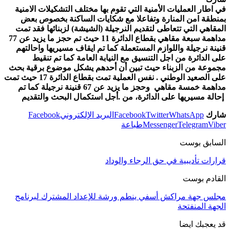
في اطار العمليات الأمنية التي تقوم بها مختلف التشكيلات الامنية
بمنطقة امن المنارة وتفاعلا مع شكايات الساكنة بخصوص بعض
المقاهي التي تتعاطى لتقديم النرجيلة (الشيشة) لزبنائها فقد تمت
مداهمة سبعة مقاهي بقطاع الدائرة 11 حيث تم حجز ما يزيد عن 77
قنينة نرجيلة واللوازم المستعملة كما تم ايقاف مسيريها واحالتهم
على الدائرة من اجل التنسيق مع النيابة العامة كما تم تنقيط
مجموعة من الزبناء حيث تبين أن أحدهم يشكل موضوع برقية بحث
على الصعيد الوطني . نفس العملية تمت بقطاع الدائرة 17 حيث تمت
مداهمة خمسة مقاهي وحجز ما يزيد عن 67 قنينة نرجيلة كما تم
إحالة مسيريها على الدائرة، من .أجل استكمال البحث والتقديم
شارك
WhatsApp
Twitter
Facebook
البريد الإلكتروني
Facebook
Viber
Telegram
Messenger
طباعة
السابق بوست
قرارات تأديبية في حق الرجاء والوداد
القادم بوست
مجلس جهة مراكش أسفي ينطم ورشة للإعداد المشترك لبرنامج
الجهة المنفتحة
قد يعجبك ايضا