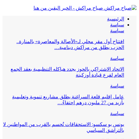
صباح مراكش - الخبر اليقين من هنا
الرئيسية
سياسة
سياسة
افتتاح أول مقر محلي لـ«الأصالة والمعاصرة» بالمنارة..
الحزب يطلق من مراكش دينامية…
سياسة
الاتحاد الاشتراكي بالحوز يجدد هياكله التنظيمية بعقد الجمع
العام لفرع قيادة أوزكيتة
سياسة
عامل إقليم قلعة السراغنة يطلق مشاريع تنموية وتعليمية
بأزيد من 27 مليون درهم احتفاءً…
سياسة
يونس بو سكسو: الاستحقاقات تُحسم بالقرب من المواطنين لا
بالتراشق السياسي