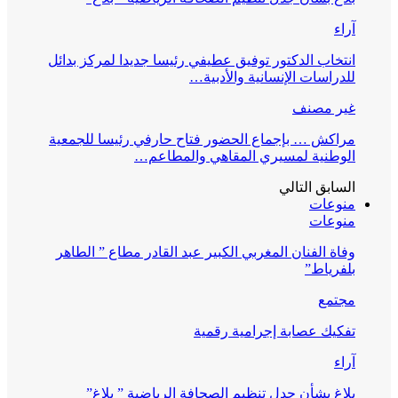
آراء
انتخاب الدكتور توفيق عطيفي رئيسا جديدا لمركز بدائل
للدراسات الإنسانية والأدبية…
غير مصنف
مراكش … بإجماع الحضور فتاح حارفي رئيسا للجمعية
الوطنية لمسيري المقاهي والمطاعم…
السابق
التالي
منوعات
منوعات
وفاة الفنان المغربي الكبير عبد القادر مطاع ” الطاهر
بلفرياط”
مجتمع
تفكيك عصابة إجرامية رقمية
آراء
بلاغ بشأن جدل تنظيم الصحافة الرياضية ” بلاغ”