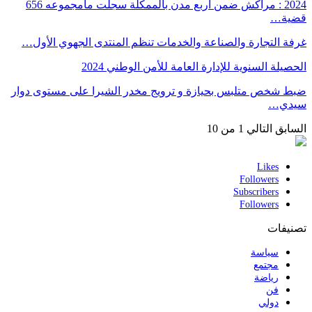
2024 : مراكش ضمن أربع مدن بالممكلة سجلت مامجموعه 656
قضية…
غرفة التجارة والصناعة والخدمات تنظم المنتدى الجهوي الأول…
الحصيلة السنوية للإدارة العامة للأمن الوطني 2024
ضبط شخص متلبس بحيازة و ترويج مخدر الشيرا على مستوى دوار
سيدي…
السابق
التالي
1 من 10
Likes
Followers
Subscribers
Followers
تصنيفات
سياسة
مجتمع
رياضة
فن
دولي