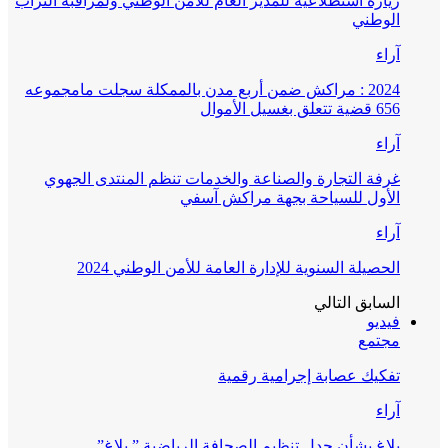
زيارة استطلاعية للمدير العام للأمن الوطني ولمراقبة التراب
الوطني
آراء
2024 : مراكش ضمن أربع مدن بالممكلة سجلت مامجموعه
656 قضية تتعلق بغسيل الأموال
آراء
غرفة التجارة والصناعة والخدمات تنظم المنتدى الجهوي
الأول للسياحة بجهة مراكش آسفي
آراء
الحصيلة السنوية للإدارة العامة للأمن الوطني 2024
السابق
التالي
فيديو
مجتمع
تفكيك عصابة إجرامية رقمية
آراء
بلاغ بشأن جدل تنظيم الصحافة الرياضية ” بلاغ”