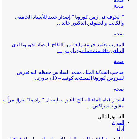
صحة
صحة
” الخوف في زمن كورونا ” إصدار جديد للأستاذ الجامعي
والكاتب والحقوقي الدكتور خالد…
صحة
المغرب يعتمد جرعة رابعة من اللقاح المضاد لكورونا لدى
البالغين 60 سنة فما فوق أو من…
صحة
صاحب الجلالة الملك محمد السادس حفظه الله تعرض
لفيروس كورونا المستجد كوفيد – 19 ، بدون…
صحة
انفجار قناة للماء الصالح للشرب تابعة ل ” راديما” تغرق مرأب
مقاولة بمراكش…
السابق
التالي
المرأة
آراء