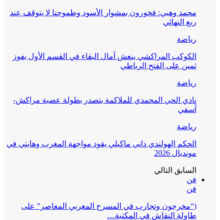
محمد وهبي: فخورون بمشوار الأسود وطموحنا لا يتوقف عند
ربع النهائي
رياضة
الكوكب المراكشي ينعش آمال البقاء في القسم الأول بفوز
ثمين على الفتح الرباطي
رياضة
نادي الحي المحمدي للملاكمة يتصدر بطولة عصبة مراكش-
آسفي
رياضة
الحكم الهولندي داني ماكيلي يقود مواجهة المغرب وهايتي في
مونديال 2026
السابق
التالي
فن
فن
(“مخرجون وتجارب في المسرح المغربي المعاصر” على
طاولة النقاش في المكتبة…