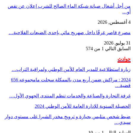
من أجل أشغال صيانة شبكة الماء الصالح للشرب إعلان عن نقص
أو…
4 أغسطس, 2026
مصرع قاصر غرقًا داخل صهريج مائي بإحدى الضيعات الفلاحية…
31 يوليو, 2026
السابق
التالي
1 من 574
حوادث
زيارة استطلاعية للمدير العام للأمن الوطني ولمراقبة التراب…
2024 : مراكش ضمن أربع مدن بالممكلة سجلت مامجموعه 656
قضية…
غرفة التجارة والصناعة والخدمات تنظم المنتدى الجهوي الأول…
الحصيلة السنوية للإدارة العامة للأمن الوطني 2024
ضبط شخص متلبس بحيازة و ترويج مخدر الشيرا على مستوى دوار
سيدي…
السابق
التالي
1 من 10