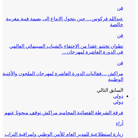
فن
عبدالله فركوس… حين يتحول الإبداع إلى بصمة فنية مغربية
خالصة
فن
تطوان تختتم عقدا من الاحتفاء بالشباب السينمائي العالمي
في الدورة العاشرة لمهرجان…
فن
مراكش …فعاليات الدورة العاشرة لمهرجان الملحون والأغنية
الوطنية
السابق
التالي
دولي
دولي
فرقة الشرطة القضائية المحاميد مراكش توقف مبحوثا عنهم
آراء
زيارة استطلاعية للمدير العام للأمن الوطني ولمراقبة التراب