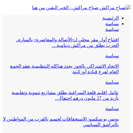
صباح مراكش - الخبر اليقين من هنا
الرئيسية
سياسة
سياسة
افتتاح أول مقر محلي لـ«الأصالة والمعاصرة» بالمنارة..
الحزب يطلق من مراكش دينامية…
سياسة
الاتحاد الاشتراكي بالحوز يجدد هياكله التنظيمية بعقد الجمع
العام لفرع قيادة أوزكيتة
سياسة
عامل إقليم قلعة السراغنة يطلق مشاريع تنموية وتعليمية
بأزيد من 27 مليون درهم احتفاءً…
سياسة
يونس بو سكسو: الاستحقاقات تُحسم بالقرب من المواطنين لا
بالتراشق السياسي