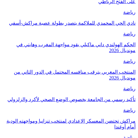
على الفتح الرباطي
رياضة
نادي الحي المحمدي للملاكمة يتصدر بطولة عصبة مراكش-آسفي
رياضة
الحكم الهولندي داني ماكيلي يقود مواجهة المغرب وهايتي في
مونديال 2026
رياضة
المنتخب المغربي يترقب منافسه المحتمل في الدور الثاني من
مونديال 2026
رياضة
تأكيد رسمي من الجامعة بخصوص الوضع الصحي لأكرد والزلزولي
رياضة
مراكش تحتضن المعسكر الإعدادي لمنتخب تنزانيا ومواجهته الودية
أمام أوغندا
رياضة