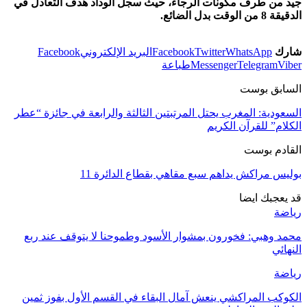
جيد من طرف مكونات الرجاء، حيث سجل الوداد هدف التعادل في
الدقيقة 8 من الوقت بدل الضائع.
شارك
WhatsApp
Twitter
Facebook
البريد الإلكتروني
Facebook
Viber
Telegram
Messenger
طباعة
السابق بوست
السعودية: المغرب يحتل المرتبتين الثالثة والرابعة في جائزة “عطر
الكلام” للقرآن الكريم
القادم بوست
بوليس مراكش يداهم سبع مقاهي بقطاع الدائرة 11
قد يعجبك ايضا
رياضة
محمد وهبي: فخورون بمشوار الأسود وطموحنا لا يتوقف عند ربع
النهائي
رياضة
الكوكب المراكشي ينعش آمال البقاء في القسم الأول بفوز ثمين