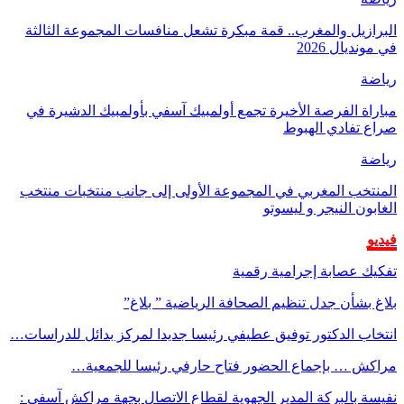
البرازيل والمغرب.. قمة مبكرة تشعل منافسات المجموعة الثالثة
في مونديال 2026
رياضة
مباراة الفرصة الأخيرة تجمع أولمبيك آسفي بأولمبيك الدشيرة في
صراع تفادي الهبوط
رياضة
المنتخب المغربي في المجموعة الأولى إلى جانب منتخبات منتخب
الغابون النيجر و ليسوتو
فيديو
تفكيك عصابة إجرامية رقمية
بلاغ بشأن جدل تنظيم الصحافة الرياضية ” بلاغ”
انتخاب الدكتور توفيق عطيفي رئيسا جديدا لمركز بدائل للدراسات…
مراكش … بإجماع الحضور فتاح حارفي رئيسا للجمعية…
نفيسة بالبركة المدير الجهوية لقطاع الاتصال بجهة مراكش آسفي :