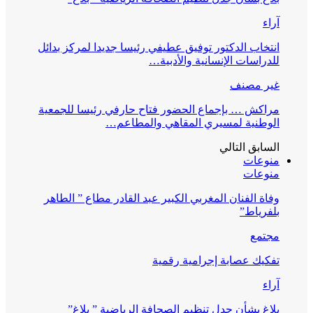
آراء
انتخاب الدكتور توفيق عطيفي رئيسا جديدا لمركز بدائل
للدراسات الإنسانية والأدبية…
غير مصنف
مراكش … بإجماع الحضور فتاح حارفي رئيسا للجمعية
الوطنية لمسيري المقاهي والمطاعم…
السابق
التالي
منوعات
منوعات
وفاة الفنان المغربي الكبير عبد القادر مطاع ” الطاهر
بلفرياط”
مجتمع
تفكيك عصابة إجرامية رقمية
آراء
بلاغ بشأن جدل تنظيم الصحافة الرياضية ” بلاغ”