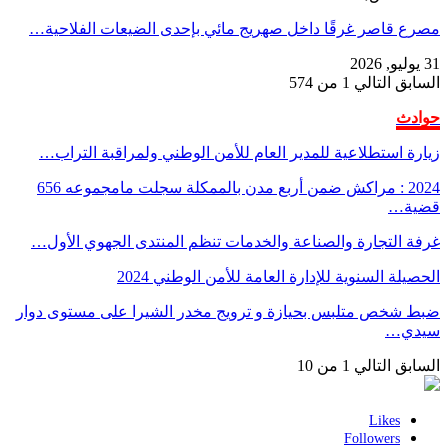
مصرع قاصر غرقًا داخل صهريج مائي بإحدى الضيعات الفلاحية…
31 يوليو, 2026
السابق
التالي
1 من 574
حوادث
زيارة استطلاعية للمدير العام للأمن الوطني ولمراقبة التراب…
2024 : مراكش ضمن أربع مدن بالممكلة سجلت مامجموعه 656
قضية…
غرفة التجارة والصناعة والخدمات تنظم المنتدى الجهوي الأول…
الحصيلة السنوية للإدارة العامة للأمن الوطني 2024
ضبط شخص متلبس بحيازة و ترويج مخدر الشيرا على مستوى دوار
سيدي…
السابق
التالي
1 من 10
Likes
Followers