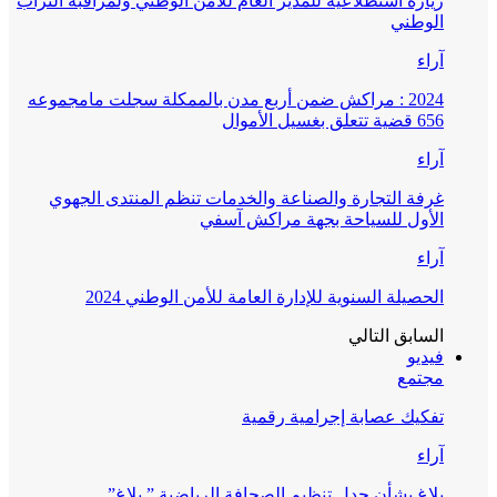
زيارة استطلاعية للمدير العام للأمن الوطني ولمراقبة التراب
الوطني
آراء
2024 : مراكش ضمن أربع مدن بالممكلة سجلت مامجموعه
656 قضية تتعلق بغسيل الأموال
آراء
غرفة التجارة والصناعة والخدمات تنظم المنتدى الجهوي
الأول للسياحة بجهة مراكش آسفي
آراء
الحصيلة السنوية للإدارة العامة للأمن الوطني 2024
السابق
التالي
فيديو
مجتمع
تفكيك عصابة إجرامية رقمية
آراء
بلاغ بشأن جدل تنظيم الصحافة الرياضية ” بلاغ”