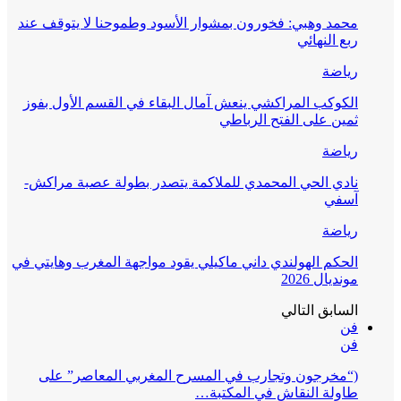
محمد وهبي: فخورون بمشوار الأسود وطموحنا لا يتوقف عند
ربع النهائي
رياضة
الكوكب المراكشي ينعش آمال البقاء في القسم الأول بفوز
ثمين على الفتح الرباطي
رياضة
نادي الحي المحمدي للملاكمة يتصدر بطولة عصبة مراكش-
آسفي
رياضة
الحكم الهولندي داني ماكيلي يقود مواجهة المغرب وهايتي في
مونديال 2026
السابق
التالي
فن
فن
(“مخرجون وتجارب في المسرح المغربي المعاصر” على
طاولة النقاش في المكتبة…