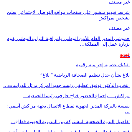
غير مصنف
شريط فيديو منشور على صفحات مواقع التواصل الاجتماعي يطيح
بشخص بمراكش
غير مصنف
حموشي المدير العام للأمن الوطني ولمراقبة التراب الوطني يقوم
بزيارة عمل إلى المملكة…
فيديو
تفكيك عصابة إجرامية رقمية
بلاغ بشأن جدل تنظيم الصحافة الرياضية ” بلاغ”
انتخاب الدكتور توفيق عطيفي رئيسا جديدا لمركز بدائل للدراسات…
مراكش … بإجماع الحضور فتاح حارفي رئيسا للجمعية…
نفيسة بالبركة المدير الجهوية لقطاع الاتصال بجهة مراكش آسفي :
…
تفاصيل الندوة الصحفية المشتركة بين المديرية الجهوية قطاع…
فتح بحث قضائي في شريط فيديو يظهر تبادل سائقا سيارتي أجرة…