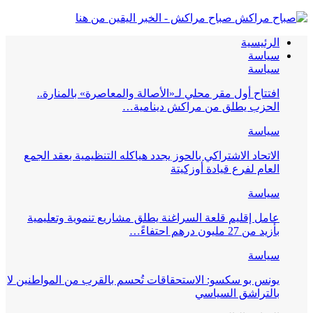
صباح مراكش - الخبر اليقين من هنا
الرئيسية
سياسة
سياسة
افتتاح أول مقر محلي لـ«الأصالة والمعاصرة» بالمنارة..
الحزب يطلق من مراكش دينامية…
سياسة
الاتحاد الاشتراكي بالحوز يجدد هياكله التنظيمية بعقد الجمع
العام لفرع قيادة أوزكيتة
سياسة
عامل إقليم قلعة السراغنة يطلق مشاريع تنموية وتعليمية
بأزيد من 27 مليون درهم احتفاءً…
سياسة
يونس بو سكسو: الاستحقاقات تُحسم بالقرب من المواطنين لا
بالتراشق السياسي