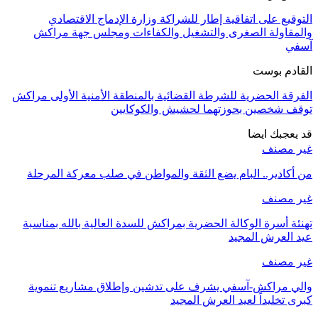
التوقيع على اتفاقية إطار للشراكة وزارة الإدماج الاقتصادي
والمقاولة الصغرى والتشغيل والكفاءات ومجلس جهة مراكش
آسفي
القادم بوست
الفرقة الحضرية للشرطة القضائية بالمنطقة الأمنية الأولى مراكش
توقف شخصين بحوزتهما لحشيش والكوكايين
قد يعجبك ايضا
غير مصنف
من أكادير.. البام يضع الثقة والمواطن في صلب معركة المرحلة
غير مصنف
تهنئة أسرة الوكالة الحضرية بمراكش للسدة العالية بالله بمناسبة
عيد العرش المجيد
غير مصنف
والي مراكش-آسفي يشرف على تدشين وإطلاق مشاريع تنموية
كبرى تخليداً لعيد العرش المجيد