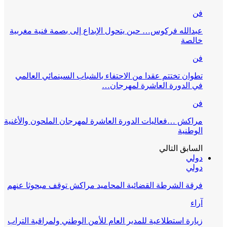
فن
عبدالله فركوس… حين يتحول الإبداع إلى بصمة فنية مغربية
خالصة
فن
تطوان تختتم عقدا من الاحتفاء بالشباب السينمائي العالمي
في الدورة العاشرة لمهرجان…
فن
مراكش …فعاليات الدورة العاشرة لمهرجان الملحون والأغنية
الوطنية
السابق
التالي
دولي
دولي
فرقة الشرطة القضائية المحاميد مراكش توقف مبحوثا عنهم
آراء
زيارة استطلاعية للمدير العام للأمن الوطني ولمراقبة التراب