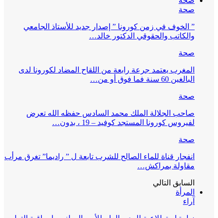
صحة
صحة
” الخوف في زمن كورونا ” إصدار جديد للأستاذ الجامعي
والكاتب والحقوقي الدكتور خالد…
صحة
المغرب يعتمد جرعة رابعة من اللقاح المضاد لكورونا لدى
البالغين 60 سنة فما فوق أو من…
صحة
صاحب الجلالة الملك محمد السادس حفظه الله تعرض
لفيروس كورونا المستجد كوفيد – 19 ، بدون…
صحة
انفجار قناة للماء الصالح للشرب تابعة ل ” راديما” تغرق مرأب
مقاولة بمراكش…
السابق
التالي
المرأة
آراء