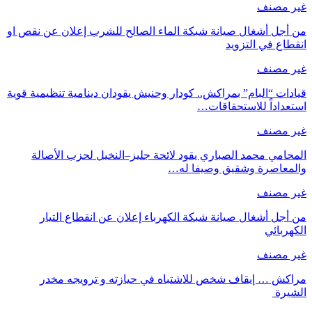
غير مصنف
من أجل أشغال صيانة شبكة الماء الصالح للشرب إعلان عن نقص او
انقطاع في التزويد
غير مصنف
قيادات “البام” بمراكش.. كودار وحنيش يقودان دينامية تنظيمية قوية
استعداداً للاستحقاقات…
غير مصنف
المحامي محمد الصباري يقود لائحة جليز–النخيل لحزب الأصالة
والمعاصرة وشقيق وصيفا له…
غير مصنف
من أجل أشغال صيانة شبكة الكهرباء إعلان عن انقطاع التيار
الكهربائي
غير مصنف
مراكش … إيقاف شخص للاشتباه في حيازته و ترويجه مخدر
الشيرة