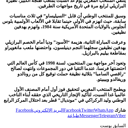
يلتقي المنتخب المغربي يوم غد السبت بملعب طنجة الكبير، نظيره
البرازيلي لرابع مرة في تاريخ مواجهات الطرفين.
وسبق للمنتخب الوطني أن قابل “السيليساو” في ثلاث مناسبات
سابقة، حيث انهزم في الأولى حينما تقابلا في الألعاب الأولمبية بلوس
أنجلوس بالولايات المتحدة الأمريكية سنة 1984، وانهزم بهدفين
نظيفين.
وعرفت المباراة الثانية، هزيمة “الأسود” وديا أمام الخصم البرازيلي
بهدفين نظيفين سجلهما النجم دينيلسون، واحتضنها ملعب مانغويراو
بمقاطعة بيليم بالبرازيل.
وتعود آخر مواجهة بين المنتخبين، لسنة 1998 في كأس العالم التي
احتضنتها فرنسا، عندما التقيا في دور المجموعات وانتهت لصالح
“راقصي السامبا” بثلاثية نظيفة حملت توقيع كل من رونالدو
وريفالدو وبيبيتو.
ويطمح المنتخب المغربي لتحقيق فوز أول أمام المصنف الأول
عالميا غدا السبت، لتأكيد الإنجاز التاريخي الذي حققه أبناء الناخب
الوطني وليد الركراكي في “مونديال” قطر بعد احتلال المركز الرابع
شارك
WhatsApp
Twitter
Facebook
البريد الإلكتروني
Facebook
Viber
Telegram
Messenger
طباعة
السابق بوست