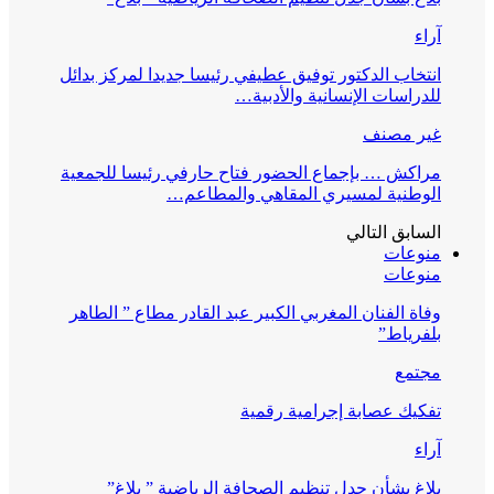
آراء
انتخاب الدكتور توفيق عطيفي رئيسا جديدا لمركز بدائل
للدراسات الإنسانية والأدبية…
غير مصنف
مراكش … بإجماع الحضور فتاح حارفي رئيسا للجمعية
الوطنية لمسيري المقاهي والمطاعم…
السابق
التالي
منوعات
منوعات
وفاة الفنان المغربي الكبير عبد القادر مطاع ” الطاهر
بلفرياط”
مجتمع
تفكيك عصابة إجرامية رقمية
آراء
بلاغ بشأن جدل تنظيم الصحافة الرياضية ” بلاغ”