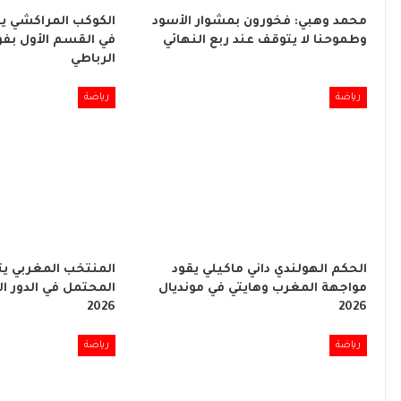
محمد وهبي: فخورون بمشوار الأسود
الكوكب المراكشي ي
وطموحنا لا يتوقف عند ربع النهائي
في القسم الأول بفو
الرباطي
رياضة
رياضة
الحكم الهولندي داني ماكيلي يقود
المنتخب المغربي ي
مواجهة المغرب وهايتي في مونديال
المحتمل في الدور ال
2026
2026
رياضة
رياضة