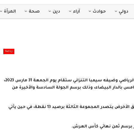
دولي
حوادث
آراء
دين
صحة
المرأة
رياضة
كشفت الكونفدرالية الإفريقية لكرة القدم (كاف)، أن مباراة الرجاء الرياضي وضيفه سيمبا التنزاني ستقام يوم الجمعة 31 مارس 2023،
مس بالدار البيضاء، وذلك برسم الجولة السادسة والأخيرة من
ويشار إلى أن الفريقين ضمنا تأهلهما إلى دور الربع، بحكم أن الفريق الأخرض يتصدر المجموعة الثالثة برصيد 13 نقطة، في حين يأتي
ير برسم ثمن نهائي كأس العرش.