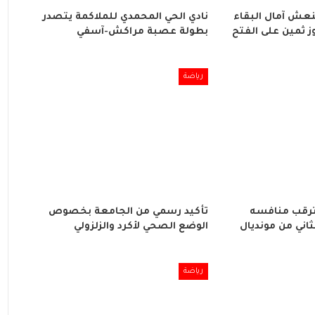
نعش آمال البقاء
نادي الحي المحمدي للملاكمة يتصدر
ز ثمين على الفتح
بطولة عصبة مراكش-آسفي
رياضة
ترقب منافسه
تأكيد رسمي من الجامعة بخصوص
ثاني من مونديال
الوضع الصحي لأكرد والزلزولي
رياضة