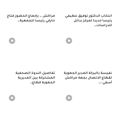
انتخاب الدكتور توفيق عطيفي
مراكش … بإجماع الحضور فتاح
رئيسا جديدا لمركز بدائل
حارفي رئيسا للجمعية…
للدراسات…
نفيسة بالبركة المدير الجهوية
تفاصيل الندوة الصحفية
لقطاع الاتصال بجهة مراكش
المشتركة بين المديرية
آسفي :…
الجهوية قطاع…