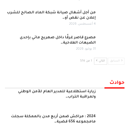
من أجل أشغال صيانة شبكة الماء الصالح للشرب
إعلان عن نقص أو…
4 أغسطس, 2026
مصرع قاصر غرقًا داخل صهريج مائي بإحدى
الضيعات الفلاحية…
31 يوليو, 2026
السابق
التالي
1 من 574
حوادث
زيارة استطلاعية للمدير العام للأمن الوطني
ولمراقبة التراب…
2024 : مراكش ضمن أربع مدن بالممكلة سجلت
مامجموعه 656 قضية…