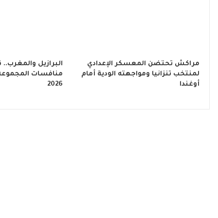
مراكش تحتضن المعسكر الإعدادي
البرازيل والمغرب..
لمنتخب تنزانيا ومواجهته الودية أمام
منافسات المجموعة ا
أوغندا
2026