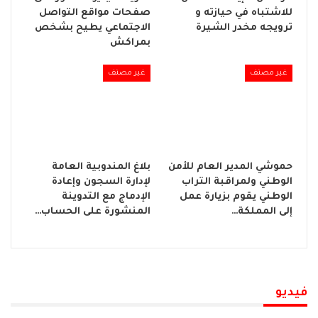
للاشتباه في حيازته و
صفحات مواقع التواصل
ترويجه مخدر الشيرة
الاجتماعي يطيح بشخص
بمراكش
غير مصنف
غير مصنف
حموشي المدير العام للأمن
بلاغ المندوبية العامة
الوطني ولمراقبة التراب
لإدارة السجون وإعادة
الوطني يقوم بزيارة عمل
الإدماج مع التدوينة
إلى المملكة…
المنشورة على الحساب…
فيديو