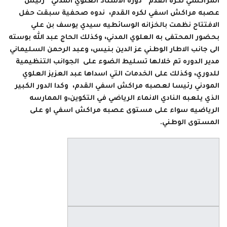
المراكشي لكرة القدم” دوره الاستاذ العلوي المدني” رئيس
عصبه مراكش اسفي لكره القدم، ندوه صحفية سبقت حفل
الافتتاح نظمت بالخزانه الوسائطيه سيدي يوسف بن علي
بحضور المحتفى به العلوي المدني، وكذلك الحاج عبد الله بوسته
الى جانب الاطار الوطني عز الدين بنيس، وعبد الرحمن السليماني
مدير الدوره تم خلالها تسليط الضوء على الجوانب التنظيمية
للدوري، وكذلك على الخدمات التي اسداها عبد العزيز العلوي
المودني رئيسا لعصبه مراكش اسفي القدم، وكدا الدور الكبير
الذي يلعبه النادي الانماء الرياضي في التكوين،و الممارسه
الرياضيه سواء على مستوى عصبه مراكش اسفي او على
المستوى الوطني.