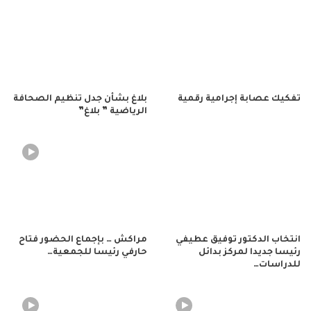
تفكيك عصابة إجرامية رقمية
بلاغ بشأن جدل تنظيم الصحافة
الرياضية ” بلاغ”
انتخاب الدكتور توفيق عطيفي
مراكش … بإجماع الحضور فتاح
رئيسا جديدا لمركز بدائل
حارفي رئيسا للجمعية…
للدراسات…