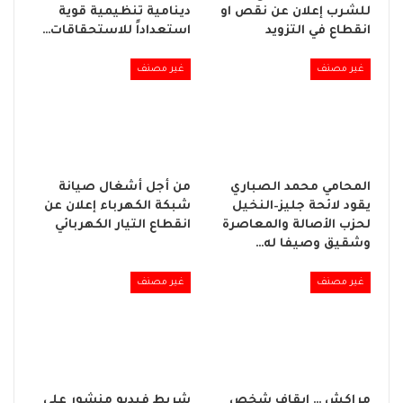
للشرب إعلان عن نقص او
دينامية تنظيمية قوية
انقطاع في التزويد
استعداداً للاستحقاقات…
غير مصنف
غير مصنف
المحامي محمد الصباري
من أجل أشغال صيانة
يقود لائحة جليز–النخيل
شبكة الكهرباء إعلان عن
لحزب الأصالة والمعاصرة
انقطاع التيار الكهربائي
وشقيق وصيفا له…
غير مصنف
غير مصنف
مراكش … إيقاف شخص
شريط فيديو منشور على