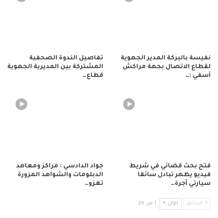
نفيسة بالبركة المدير الجهوية
تفاصيل الندوة الصحفية
لقطاع الاتصال بجهة مراكش
المشتركة بين المديرية الجهوية
آسفي :…
قطاع…
فتح بحث قضائي في شريط
جواد الدادسي : مراكز ومعاهد
فيديو يظهر تبادل سائقا
الدبلومات والشواهد المزورة
سيارتي أجرة…
تغزو…
السابق
التالي
1 من 26