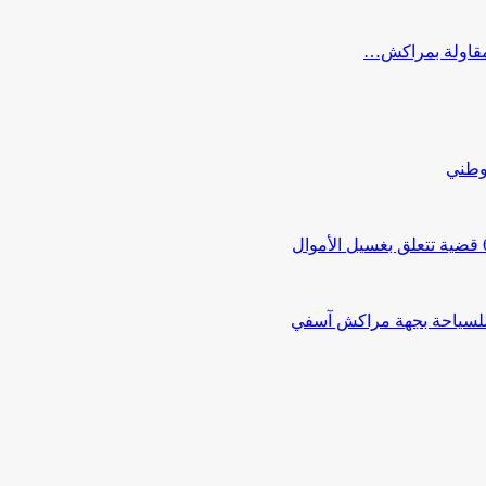
ب مقاولة بمراكش…
لوطني
 للسياحة بجهة مراكش آسفي