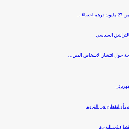
اءً…
التراشق السياسي
صحة حول انتشار الاشخاص الذين…
هربائي
أو إنقطاع في التزويد
طاع في التزويد