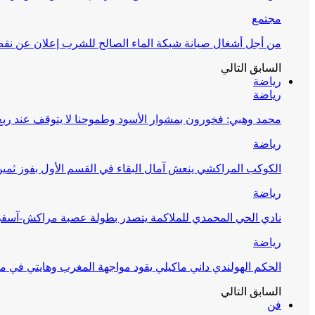
مجتمع
من أجل أشغال صيانة شبكة الماء الصالح للشرب إعلان عن نقص 
السابق
التالي
رياضة
رياضة
محمد وهبي: فخورون بمشوار الأسود وطموحنا لا يتوقف عند ربع 
رياضة
الكوكب المراكشي ينعش آمال البقاء في القسم الأول بفوز ثمين
رياضة
نادي الحي المحمدي للملاكمة يتصدر بطولة عصبة مراكش-آسف
رياضة
الحكم الهولندي داني ماكيلي يقود مواجهة المغرب وهايتي في مونديا
السابق
التالي
فن