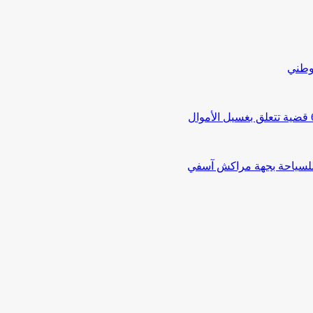
لوطني
 للسياحة بجهة مراكش آسفي