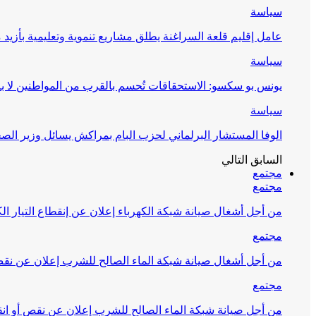
سياسة
عامل إقليم قلعة السراغنة يطلق مشاريع تنموية وتعليمية بأزيد من 27 مليون درهم احتف
سياسة
يونس بو سكسو: الاستحقاقات تُحسم بالقرب من المواطنين لا ب
سياسة
الوفا المستشار البرلماني لحزب البام بمراكش يسائل وزير ال
السابق
التالي
مجتمع
مجتمع
من أجل أشغال صيانة شبكة الكهرباء إعلان عن إنقطاع التيار الك
مجتمع
من أجل أشغال صيانة شبكة الماء الصالح للشرب إعلان عن نقص 
مجتمع
من أجل صيانة شبكة الماء الصالح للشرب إعلان عن نقص أو انق