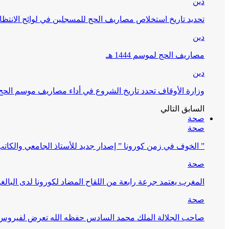
دين
تحديد تاريخ استخلاص مصاريف الحج للمسجلين في لوائح الانتظار (
دين
مصاريف الحج لموسم 1444 هـ
دين
وزارة الأوقاف تحدد تاريخ الشروع في أداء مصاريف موسم الحج لـ 4
السابق
التالي
صحة
صحة
” الخوف في زمن كورونا ” إصدار جديد للأستاذ الجامعي والكات
صحة
المغرب يعتمد جرعة رابعة من اللقاح المضاد لكورونا لدى البالغين 60 سنة فما فوق أو 
صحة
صاحب الجلالة الملك محمد السادس حفظه الله تعرض لفيروس كورونا ا