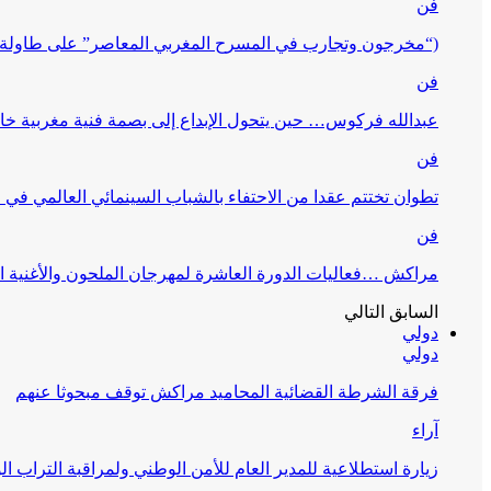
فن
(“مخرجون وتجارب في المسرح المغربي المعاصر” على طاولة 
فن
عبدالله فركوس… حين يتحول الإبداع إلى بصمة فنية مغربية خا
فن
تطوان تختتم عقدا من الاحتفاء بالشباب السينمائي العالمي في
فن
مراكش …فعاليات الدورة العاشرة لمهرجان الملحون والأغنية ا
السابق
التالي
دولي
دولي
فرقة الشرطة القضائية المحاميد مراكش توقف مبحوثا عنهم
آراء
زيارة استطلاعية للمدير العام للأمن الوطني ولمراقبة التراب ا