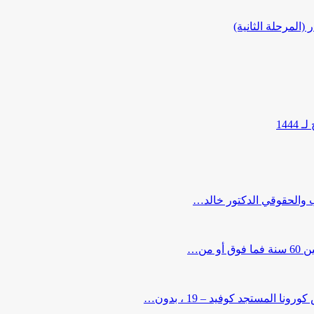
المرحلة الثانية)
144
ب والحقوقي الدكتور خالد…
من…
لمستجد كوفيد – 19 ، بدون…