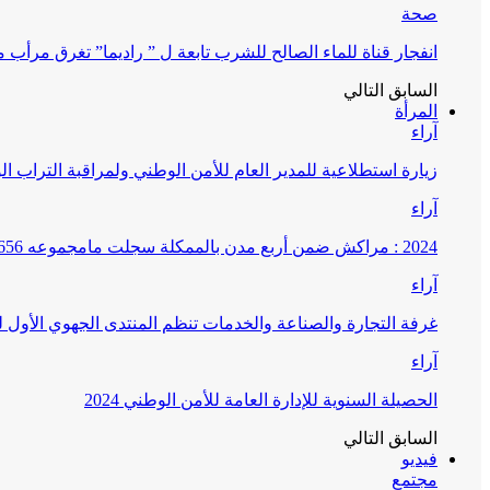
صحة
انفجار قناة للماء الصالح للشرب تابعة ل ” راديما” تغرق مرأ
السابق
التالي
المرأة
آراء
زيارة استطلاعية للمدير العام للأمن الوطني ولمراقبة التراب ا
آراء
2024 : مراكش ضمن أربع مدن بالممكلة سجلت مامجموعه 656 قضية تتعلق بغسيل الأموال
آراء
غرفة التجارة والصناعة والخدمات تنظم المنتدى الجهوي الأول
آراء
الحصيلة السنوية للإدارة العامة للأمن الوطني 2024
السابق
التالي
فيديو
مجتمع