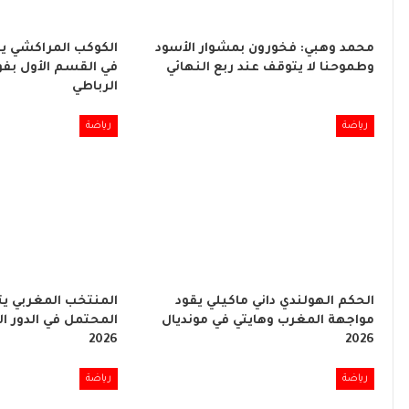
محمد وهبي: فخورون بمشوار الأسود
الكوكب المراكشي ي
وطموحنا لا يتوقف عند ربع النهائي
في القسم الأول بفو
الرباطي
رياضة
رياضة
الحكم الهولندي داني ماكيلي يقود
المنتخب المغربي ي
مواجهة المغرب وهايتي في مونديال
المحتمل في الدور ال
2026
2026
رياضة
رياضة