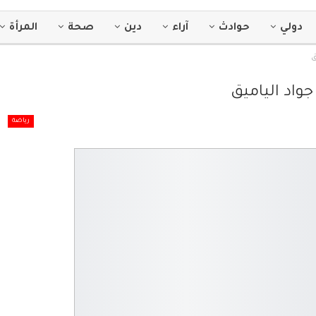
دولي
حوادث
آراء
دين
صحة
المرأة
ق
جواد الياميق
رياضة