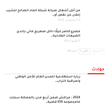
من أجل أشغال صيانة شبكة الماء الصالح للشرب
إعلان عن نقص أو…
4 أغسطس, 2026
مصرع قاصر غرقًا داخل صهريج مائي بإحدى
الضيعات الفلاحية…
31 يوليو, 2026
السابق
التالي
1 من 574
حوادث
زيارة استطلاعية للمدير العام للأمن الوطني
ولمراقبة التراب…
2024 : مراكش ضمن أربع مدن بالممكلة سجلت
مامجموعه 656 قضية…