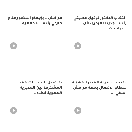
انتخاب الدكتور توفيق عطيفي
مراكش … بإجماع الحضور فتاح
رئيسا جديدا لمركز بدائل
حارفي رئيسا للجمعية…
للدراسات…
نفيسة بالبركة المدير الجهوية
تفاصيل الندوة الصحفية
لقطاع الاتصال بجهة مراكش
المشتركة بين المديرية
آسفي :…
الجهوية قطاع…