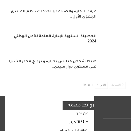
غرفة التجارة والصناعة والخدمات تنظم المنتدى
الجهوي الأول…
الحصيلة السنوية للإدارة العامة للأمن الوطني
2024
ضبط شخص متلبس بحيازة و ترويج مخدر الشيرا
على مستوى دوار سيدي…
السابق
التالي
1 من 10
روابط مهمة
من نحن
هيئة التحرير