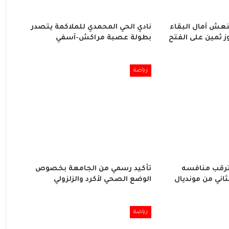
نعش آمال البقاء
نادي الحي المحمدي للملاكمة يتصدر
ز ثمين على الفتح
بطولة عصبة مراكش-آسفي
رياضة
ترقب منافسه
تأكيد رسمي من الجامعة بخصوص
ثاني من مونديال
الوضع الصحي لأكرد والزلزولي
رياضة