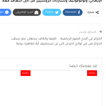
الإيطالي، ولوكوموتيف وسبارتاك الروسيين من أجل التعاقد معه.
Facebook
Twitter
البريد الإلكتروني
ger
شارك
السابق بوست
الجزائر في أقبح الصور الرياضية … الفيفا والكاف يتجهان نحو شطب
الجزائر من من لوائح البلدان التي لن تستضيف أية تظاهرة دولية
قد يعجبك ايضا
رياضة
رياضة