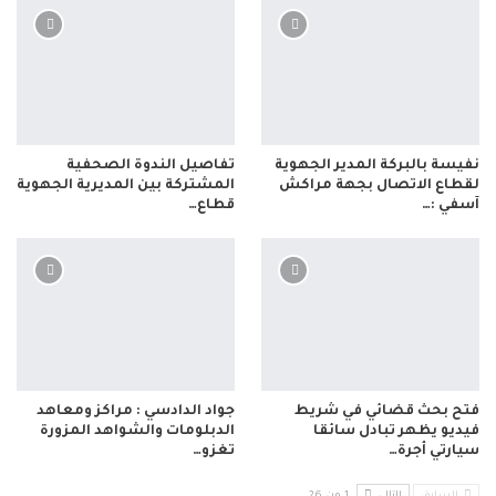
نفيسة بالبركة المدير الجهوية
تفاصيل الندوة الصحفية
لقطاع الاتصال بجهة مراكش
المشتركة بين المديرية الجهوية
آسفي :…
قطاع…
فتح بحث قضائي في شريط
جواد الدادسي : مراكز ومعاهد
فيديو يظهر تبادل سائقا
الدبلومات والشواهد المزورة
سيارتي أجرة…
تغزو…