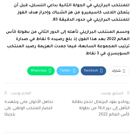
للمنتخب البرازيلي في الجولة الثانية بداعي التسلل، قبل أن
يتمكن اللاعب كاسيميرو من هز الشباك وإحراز هدف الفوز
للمنتخب البرازيلي في حدود الدقيقة 83.
وحسم المنتخب البرازيلي تأهله إلى الدور الثاني من بطولة كأس
العالم 2022 بعد هذا الفوز، إذ بلغ رصيده 6 نقاط في صدارة
ترتيب المجموعة السابعة، فيما جمدت الهزيمة رصيد المنتخب
السويسري في 3 نقاط
.
WhatsApp
Twitter
Facebook
شارك
البريد الإلكتروني
Facebook Messenger
Telegram
Viber
طباعة
السابق بوست
القادم بوست
رونالدو يقود البرتغال لحجز بطاقة
تجاهل الأخوان مايي وبلهندة
التأهل إلى دور الـ16 من بطولة
انتصار المنتخب الوطني على
كأس العالم 2022
بلجيكا