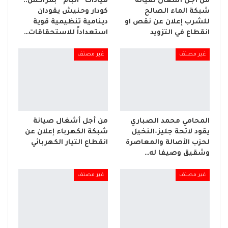
من أجل أشغال صيانة
قيادات “البام” بمراكش..
شبكة الماء الصالح
كودار وحنيش يقودان
للشرب إعلان عن نقص او
دينامية تنظيمية قوية
انقطاع في التزويد
استعداداً للاستحقاقات…
غير مصنف
غير مصنف
المحامي محمد الصباري
من أجل أشغال صيانة
يقود لائحة جليز–النخيل
شبكة الكهرباء إعلان عن
لحزب الأصالة والمعاصرة
انقطاع التيار الكهربائي
وشقيق وصيفا له…
غير مصنف
غير مصنف