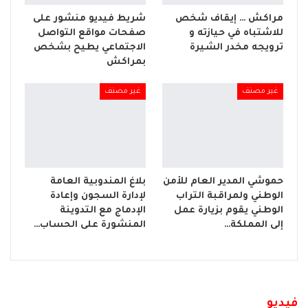
مراكش … إيقاف شخص
شريط فيديو منشور على
للاشتباه في حيازته و
صفحات مواقع التواصل
ترويجه مخدر الشيرة
الاجتماعي يطيح بشخص
بمراكش
غير مصنف
غير مصنف
حموشي المدير العام للأمن
بلاغ المندوبية العامة
الوطني ولمراقبة التراب
لإدارة السجون وإعادة
الوطني يقوم بزيارة عمل
الإدماج مع التدوينة
إلى المملكة…
المنشورة على الحساب…
فيديو