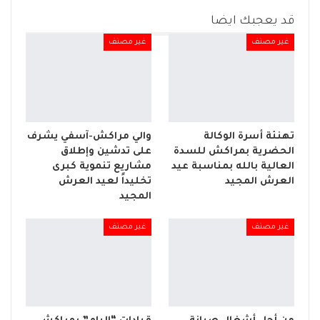
قد يعجبك ايضا
غير مصنف
غير مصنف
تهنئة أسرة الوكالة
والي مراكش-آسفي يشرف
الحضرية بمراكش للسدة
على تدشين وإطلاق
العالية بالله بمناسبة عيد
مشاريع تنموية كبرى
العرش المجيد
تخليداً لعيد العرش
المجيد
غير مصنف
غير مصنف