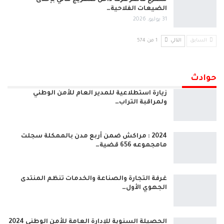
مصرع قاصر غرقًا داخل صهريج مائي بإحدى
الضيعات الفلاحية…
31 يوليو, 2026
السابق
التالي
1 من 574
حوادث
زيارة استطلاعية للمدير العام للأمن الوطني
ولمراقبة التراب…
2024 : مراكش ضمن أربع مدن بالممكلة سجلت
مامجموعه 656 قضية…
غرفة التجارة والصناعة والخدمات تنظم المنتدى
الجهوي الأول…
الحصيلة السنوية للإدارة العامة للأمن الوطني 2024