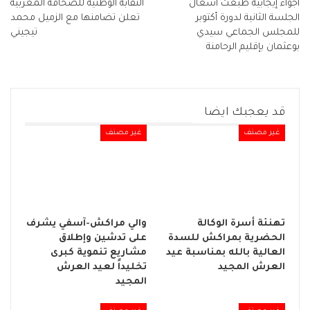
أجواء إيجابية طبعت أشغال
النقابة الوطنية للصحافة المغربية
الجلسة الثانية لدورة أكتوبر
تعلن تضامنها مع الزميل محمد
للمجلس الجماعي سيدي
تيجيني
بوعثمان بإقليم الرحامنة
قد يعجبك ايضا
غير مصنف
غير مصنف
تهنئة أسرة الوكالة
والي مراكش-آسفي يشرف
الحضرية بمراكش للسدة
على تدشين وإطلاق
العالية بالله بمناسبة عيد
مشاريع تنموية كبرى
العرش المجيد
تخليداً لعيد العرش
المجيد