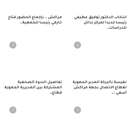
انتخاب الدكتور توفيق عطيفي
مراكش … بإجماع الحضور فتاح
رئيسا جديدا لمركز بدائل
حارفي رئيسا للجمعية…
للدراسات…
نفيسة بالبركة المدير الجهوية
تفاصيل الندوة الصحفية
لقطاع الاتصال بجهة مراكش
المشتركة بين المديرية الجهوية
آسفي :…
قطاع…