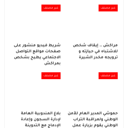
غير مصنف
غير مصنف
مراكش … إيقاف شخص
شريط فيديو منشور على
للاشتباه في حيازته و
صفحات مواقع التواصل
ترويجه مخدر الشيرة
الاجتماعي يطيح بشخص
بمراكش
غير مصنف
غير مصنف
حموشي المدير العام للأمن
بلاغ المندوبية العامة
الوطني ولمراقبة التراب
لإدارة السجون وإعادة
الوطني يقوم بزيارة عمل
الإدماج مع التدوينة