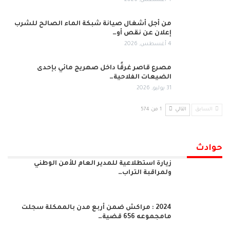
4 أغسطس, 2026
من أجل أشغال صيانة شبكة الماء الصالح للشرب
إعلان عن نقص أو…
4 أغسطس, 2026
مصرع قاصر غرقًا داخل صهريج مائي بإحدى
الضيعات الفلاحية…
31 يوليو, 2026
السابق
التالي
1 من 574
حوادث
زيارة استطلاعية للمدير العام للأمن الوطني
ولمراقبة التراب…
2024 : مراكش ضمن أربع مدن بالممكلة سجلت
مامجموعه 656 قضية…