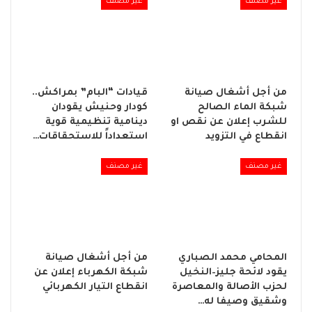
غير مصنف
غير مصنف
من أجل أشغال صيانة
قيادات “البام” بمراكش..
شبكة الماء الصالح
كودار وحنيش يقودان
للشرب إعلان عن نقص او
دينامية تنظيمية قوية
انقطاع في التزويد
استعداداً للاستحقاقات…
غير مصنف
غير مصنف
المحامي محمد الصباري
من أجل أشغال صيانة
يقود لائحة جليز–النخيل
شبكة الكهرباء إعلان عن
لحزب الأصالة والمعاصرة
انقطاع التيار الكهربائي
وشقيق وصيفا له…