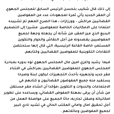
إلى ذلك قال شكيب بلحسن الرئيس السابق للمجلس الجهوي
أن المقر الجديد يأتي ثمرة لمجهودات عدد من المفوضين
القضائيين مراكش – وورزازات ، هذا الصرح المهم تم تشييده
اعتمادا على الامكانيات الخاصة للمفوضين مشيرا إلى التصميم
البديع الذي ميز المقر، من شأنه أن يجعله وجهة لجميع
المفوضيين يقصدونه من أجل النقاش والحوار والتكوين
المستمر، خاصة القاعة الرئيسية، التي قال إنها ستحتضن
اللقاءات التكوينية للمفوضين القضائيين وكتابهم.
فيما رشيد واغزي امين مال المجلس الجهوي نوه بدوره بمبادرة
المجلس الجهوي للمفوضين القضائيين بمراكش في اقتناء
مقر جديد وتجهيزه بأحدث التجهيزات ليكون لبنة وصرحا
يستفيد منه جميع المفوضون القضائيون و كتابهم في
الاجتماعات والندوات و التكوين ،مؤكدا أن انشاء مقر مستقل
من شأن أن يرقى بمهنة المفوض القضائي، ويساعده على تطوير
امكانياته وصقل تجاربه، حاثا الجميع على مواصلة العمل من
أجل تحقيق امال واماني المكتب الحالي في تشيد نادي كبير
لجميع المفوضين وعائلاتهم .