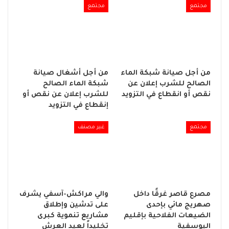
مجتمع
مجتمع
من أجل صيانة شبكة الماء
من أجل أشغال صيانة
الصالح للشرب إعلان عن
شبكة الماء الصالح
نقص أو انقطاع في التزويد
للشرب إعلان عن نقص أو
إنقطاع في التزويد
مجتمع
غير مصنف
مصرع قاصر غرقًا داخل
والي مراكش-آسفي يشرف
صهريج مائي بإحدى
على تدشين وإطلاق
الضيعات الفلاحية بإقليم
مشاريع تنموية كبرى
اليوسفية
تخليداً لعيد العرش