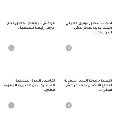
انتخاب الدكتور توفيق عطيفي
مراكش … بإجماع الحضور فتاح
رئيسا جديدا لمركز بدائل
حارفي رئيسا للجمعية…
للدراسات…
نفيسة بالبركة المدير الجهوية
تفاصيل الندوة الصحفية
لقطاع الاتصال بجهة مراكش
المشتركة بين المديرية الجهوية
آسفي :…
قطاع…