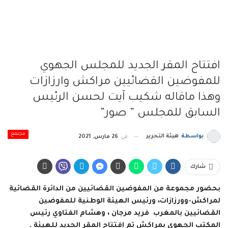
افتتاح المقر الجديد للمجلس الجهوي
للمفوضين القضائيين مراكش وارزازات
وهذا ماقاله شكيب آيت لحسن الرئيس
السابق للمجلس ” صور”
مجتمع
بواسطة
هيئة التحرير
في
26 مارس, 2021
شارك
بحضور مجموعة من المفوضين القضائيين من الدائرة القضائية
لمراكش-وورزازات، ورئيس الهيئة الوطنية للمفوضين
القضائيين بالمغرب فريد مرجان ، وهشام الفتاوي رئيس
المكتب الجهوي بمراكش تم افتتاح المقر الجديد للهيئة .