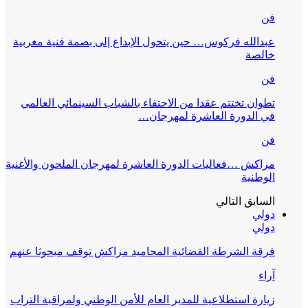
فن
عبدالله فركوس… حين يتحول الإبداع إلى بصمة فنية مغربية
خالصة
فن
تطوان تختتم عقدا من الاحتفاء بالشباب السينمائي العالمي
في الدورة العاشرة لمهرجان…
فن
مراكش …فعاليات الدورة العاشرة لمهرجان الملحون والأغنية
الوطنية
السابق
التالي
دولي
دولي
فرقة الشرطة القضائية المحاميد مراكش توقف مبحوثا عنهم
آراء
زيارة استطلاعية للمدير العام للأمن الوطني ولمراقبة التراب