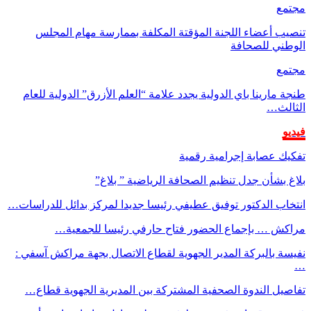
مجتمع
تنصيب أعضاء اللجنة المؤقتة المكلفة بممارسة مهام المجلس
الوطني للصحافة
مجتمع
طنجة مارينا باي الدولية يجدد علامة “العلم الأزرق” الدولية للعام
الثالث…
فيديو
تفكيك عصابة إجرامية رقمية
بلاغ بشأن جدل تنظيم الصحافة الرياضية ” بلاغ”
انتخاب الدكتور توفيق عطيفي رئيسا جديدا لمركز بدائل للدراسات…
مراكش … بإجماع الحضور فتاح حارفي رئيسا للجمعية…
نفيسة بالبركة المدير الجهوية لقطاع الاتصال بجهة مراكش آسفي :
…
تفاصيل الندوة الصحفية المشتركة بين المديرية الجهوية قطاع…