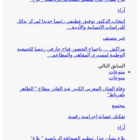
آراء
انتخاب الدكتور توفيق عطيفي رئيسا جديدا لمركز بدائل
للدراسات الإنسانية والأدبية…
غير مصنف
مراكش … بإجماع الحضور فتاح حارفي رئيسا للجمعية
الوطنية لمسيري المقاهي والمطاعم…
السابق
التالي
منوعات
منوعات
وفاة الفنان المغربي الكبير عبد القادر مطاع ” الطاهر
بلفرياط”
مجتمع
تفكيك عصابة إجرامية رقمية
آراء
بلاغ بشأن جدل تنظيم الصحافة الرياضية ” بلاغ”