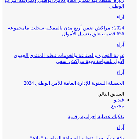
زيارة استطلاعية للمدير العام للأمن الوطني ولمراقبة التراب
الوطني
آراء
2024 : مراكش ضمن أربع مدن بالممكلة سجلت مامجموعه
656 قضية تتعلق بغسيل الأموال
آراء
غرفة التجارة والصناعة والخدمات تنظم المنتدى الجهوي
الأول للسياحة بجهة مراكش آسفي
آراء
الحصيلة السنوية للإدارة العامة للأمن الوطني 2024
السابق
التالي
فيديو
مجتمع
تفكيك عصابة إجرامية رقمية
آراء
بلاغ بشأن جدل تنظيم الصحافة الرياضية ” بلاغ”