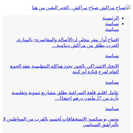
صباح مراكش - الخبر اليقين من هنا
الرئيسية
سياسة
سياسة
افتتاح أول مقر محلي لـ«الأصالة والمعاصرة» بالمنارة..
الحزب يطلق من مراكش دينامية…
سياسة
الاتحاد الاشتراكي بالحوز يجدد هياكله التنظيمية بعقد الجمع
العام لفرع قيادة أوزكيتة
سياسة
عامل إقليم قلعة السراغنة يطلق مشاريع تنموية وتعليمية
بأزيد من 27 مليون درهم احتفاءً…
سياسة
يونس بو سكسو: الاستحقاقات تُحسم بالقرب من المواطنين لا
بالتراشق السياسي