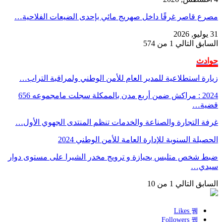
مصرع قاصر غرقًا داخل صهريج مائي بإحدى الضيعات الفلاحية…
31 يوليو, 2026
السابق
التالي
1 من 574
حوادث
زيارة استطلاعية للمدير العام للأمن الوطني ولمراقبة التراب…
2024 : مراكش ضمن أربع مدن بالممكلة سجلت مامجموعه 656
قضية…
غرفة التجارة والصناعة والخدمات تنظم المنتدى الجهوي الأول…
الحصيلة السنوية للإدارة العامة للأمن الوطني 2024
ضبط شخص متلبس بحيازة و ترويج مخدر الشيرا على مستوى دوار
سيدي…
السابق
التالي
1 من 10
Likes
Followers