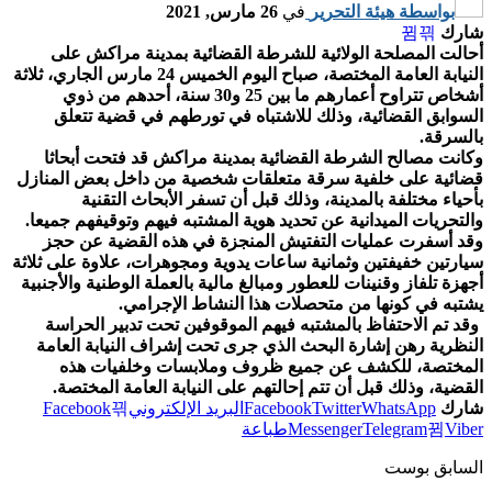
بواسطة
هيئة التحرير
في
26 مارس, 2021
شارك
أحالت المصلحة الولائية للشرطة القضائية بمدينة مراكش على
النيابة العامة المختصة، صباح اليوم الخميس 24 مارس الجاري، ثلاثة
أشخاص تتراوح أعمارهم ما بين 25 و30 سنة، أحدهم من ذوي
السوابق القضائية، وذلك للاشتباه في تورطهم في قضية تتعلق
بالسرقة.
وكانت مصالح الشرطة القضائية بمدينة مراكش قد فتحت أبحاثا
قضائية على خلفية سرقة متعلقات شخصية من داخل بعض المنازل
بأحياء مختلفة بالمدينة، وذلك قبل أن تسفر الأبحاث التقنية
والتحريات الميدانية عن تحديد هوية المشتبه فيهم وتوقيفهم جميعا.
وقد أسفرت عمليات التفتيش المنجزة في هذه القضية عن حجز
سيارتين خفيفتين وثمانية ساعات يدوية ومجوهرات، علاوة على ثلاثة
أجهزة تلفاز وقنينات للعطور ومبالغ مالية بالعملة الوطنية والأجنبية
يشتبه في كونها من متحصلات هذا النشاط الإجرامي.
وقد تم الاحتفاظ بالمشتبه فيهم الموقوفين تحت تدبير الحراسة
النظرية رهن إشارة البحث الذي جرى تحت إشراف النيابة العامة
المختصة، للكشف عن جميع ظروف وملابسات وخلفيات هذه
القضية، وذلك قبل أن تتم إحالتهم على النيابة العامة المختصة.
شارك
WhatsApp
Twitter
Facebook
البريد الإلكتروني
Facebook
Viber
Telegram
Messenger
طباعة
السابق بوست