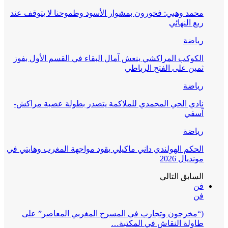
محمد وهبي: فخورون بمشوار الأسود وطموحنا لا يتوقف عند
ربع النهائي
رياضة
الكوكب المراكشي ينعش آمال البقاء في القسم الأول بفوز
ثمين على الفتح الرباطي
رياضة
نادي الحي المحمدي للملاكمة يتصدر بطولة عصبة مراكش-
آسفي
رياضة
الحكم الهولندي داني ماكيلي يقود مواجهة المغرب وهايتي في
مونديال 2026
السابق
التالي
فن
فن
(“مخرجون وتجارب في المسرح المغربي المعاصر” على
طاولة النقاش في المكتبة…