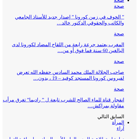
صحة
صحة
” الخوف في زمن كورونا ” إصدار جديد للأستاذ الجامعي
والكاتب والحقوقي الدكتور خالد…
صحة
المغرب يعتمد جرعة رابعة من اللقاح المضاد لكورونا لدى
البالغين 60 سنة فما فوق أو من…
صحة
صاحب الجلالة الملك محمد السادس حفظه الله تعرض
لفيروس كورونا المستجد كوفيد – 19 ، بدون…
صحة
انفجار قناة للماء الصالح للشرب تابعة ل ” راديما” تغرق مرأب
مقاولة بمراكش…
السابق
التالي
المرأة
آراء