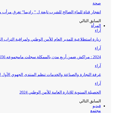
صحة
انفجار قناة للماء الصالح للشرب تابعة ل ” راديما” تغرق مرأ
السابق
التالي
المرأة
آراء
زيارة استطلاعية للمدير العام للأمن الوطني ولمراقبة التراب ا
آراء
2024 : مراكش ضمن أربع مدن بالممكلة سجلت مامجموعه 656 قضية تتعلق بغسيل الأموال
آراء
غرفة التجارة والصناعة والخدمات تنظم المنتدى الجهوي الأول
آراء
الحصيلة السنوية للإدارة العامة للأمن الوطني 2024
السابق
التالي
فيديو
مجتمع