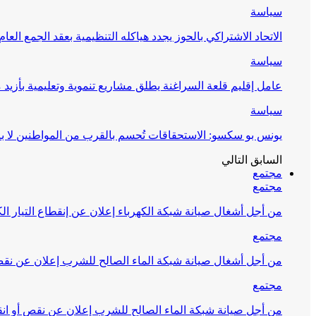
سياسة
الاتحاد الاشتراكي بالحوز يجدد هياكله التنظيمية بعقد الجمع العام
سياسة
عامل إقليم قلعة السراغنة يطلق مشاريع تنموية وتعليمية بأزيد من 27 مليون درهم احتف
سياسة
يونس بو سكسو: الاستحقاقات تُحسم بالقرب من المواطنين لا ب
السابق
التالي
مجتمع
مجتمع
من أجل أشغال صيانة شبكة الكهرباء إعلان عن إنقطاع التيار الك
مجتمع
من أجل أشغال صيانة شبكة الماء الصالح للشرب إعلان عن نقص 
مجتمع
من أجل صيانة شبكة الماء الصالح للشرب إعلان عن نقص أو انق