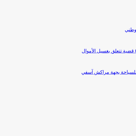
لوطني
 للسياحة بجهة مراكش آسفي