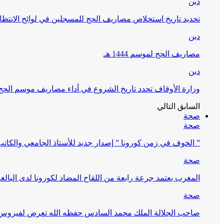
دين
تحديد تاريخ استخلاص مصاريف الحج للمسجلين في لوائح الانتظار (
دين
مصاريف الحج لموسم 1444 هـ
دين
وزارة الأوقاف تحدد تاريخ الشروع في أداء مصاريف موسم الحج لـ 4
السابق
التالي
صحة
صحة
” الخوف في زمن كورونا ” إصدار جديد للأستاذ الجامعي والكات
صحة
المغرب يعتمد جرعة رابعة من اللقاح المضاد لكورونا لدى البالغين 60 سنة فما فوق أو 
صحة
صاحب الجلالة الملك محمد السادس حفظه الله تعرض لفيروس كورونا ا