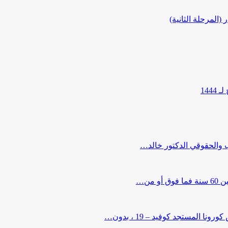
المرحلة الثانية)
144
ب والحقوقي الدكتور خالد…
من…
لمستجد كوفيد – 19 ، بدون…