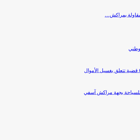
ب مقاولة بمراكش…
لوطني
 للسياحة بجهة مراكش آسفي