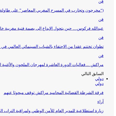
فن
(“مخرجون وتجارب في المسرح المغربي المعاصر” على طاولة 
فن
عبدالله فركوس… حين يتحول الإبداع إلى بصمة فنية مغربية خا
فن
تطوان تختتم عقدا من الاحتفاء بالشباب السينمائي العالمي في
فن
مراكش …فعاليات الدورة العاشرة لمهرجان الملحون والأغنية ا
السابق
التالي
دولي
دولي
فرقة الشرطة القضائية المحاميد مراكش توقف مبحوثا عنهم
آراء
زيارة استطلاعية للمدير العام للأمن الوطني ولمراقبة التراب ا