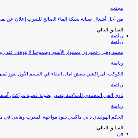
مجتمع
من أجل أشغال صيانة شبكة الماء الصالح للشرب إعلان عن نقص 
السابق
التالي
رياضة
رياضة
محمد وهبي: فخورون بمشوار الأسود وطموحنا لا يتوقف عند ربع 
رياضة
الكوكب المراكشي ينعش آمال البقاء في القسم الأول بفوز ثمين
رياضة
نادي الحي المحمدي للملاكمة يتصدر بطولة عصبة مراكش-آسف
رياضة
الحكم الهولندي داني ماكيلي يقود مواجهة المغرب وهايتي في مونديا
السابق
التالي
فن