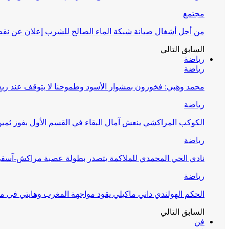
مجتمع
من أجل أشغال صيانة شبكة الماء الصالح للشرب إعلان عن نقص 
السابق
التالي
رياضة
رياضة
محمد وهبي: فخورون بمشوار الأسود وطموحنا لا يتوقف عند ربع 
رياضة
الكوكب المراكشي ينعش آمال البقاء في القسم الأول بفوز ثمين
رياضة
نادي الحي المحمدي للملاكمة يتصدر بطولة عصبة مراكش-آسف
رياضة
الحكم الهولندي داني ماكيلي يقود مواجهة المغرب وهايتي في مونديا
السابق
التالي
فن