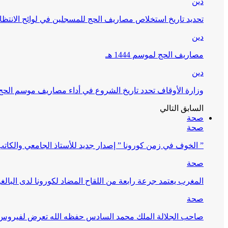
دين
تحديد تاريخ استخلاص مصاريف الحج للمسجلين في لوائح الانتظار (
دين
مصاريف الحج لموسم 1444 هـ
دين
وزارة الأوقاف تحدد تاريخ الشروع في أداء مصاريف موسم الحج لـ 4
السابق
التالي
صحة
صحة
” الخوف في زمن كورونا ” إصدار جديد للأستاذ الجامعي والكات
صحة
المغرب يعتمد جرعة رابعة من اللقاح المضاد لكورونا لدى البالغين 60 سنة فما فوق أو 
صحة
صاحب الجلالة الملك محمد السادس حفظه الله تعرض لفيروس كورونا ا