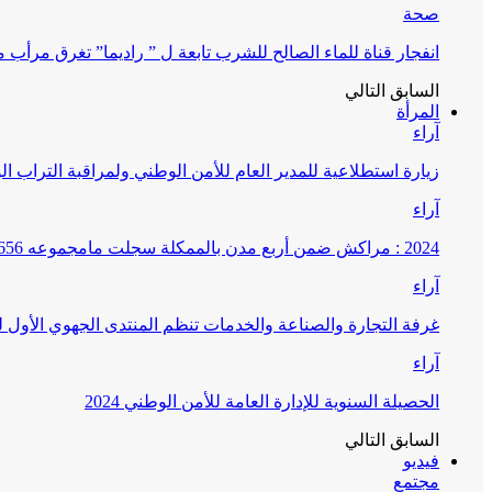
صحة
انفجار قناة للماء الصالح للشرب تابعة ل ” راديما” تغرق مرأ
السابق
التالي
المرأة
آراء
زيارة استطلاعية للمدير العام للأمن الوطني ولمراقبة التراب ا
آراء
2024 : مراكش ضمن أربع مدن بالممكلة سجلت مامجموعه 656 قضية تتعلق بغسيل الأموال
آراء
غرفة التجارة والصناعة والخدمات تنظم المنتدى الجهوي الأول
آراء
الحصيلة السنوية للإدارة العامة للأمن الوطني 2024
السابق
التالي
فيديو
مجتمع