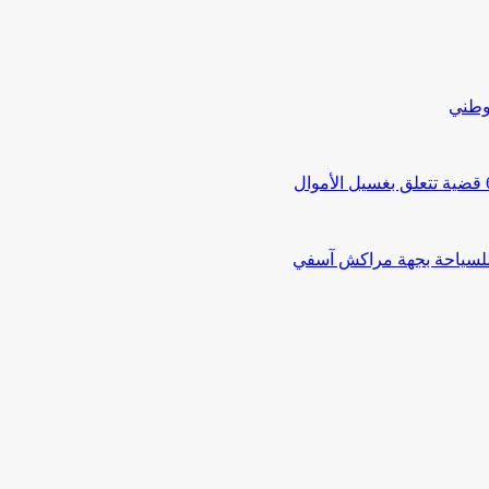
لوطني
 للسياحة بجهة مراكش آسفي