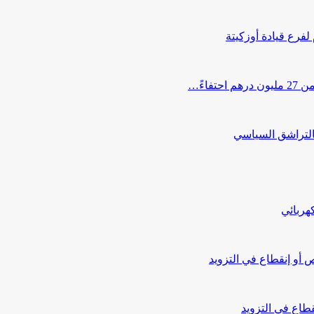
 لفرع قيادة أوزكيتة
اءً…
التراشق السياسي
هربائي
أو إنقطاع في التزويد
طاع في التزويد