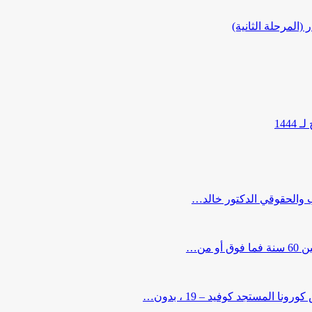
المرحلة الثانية)
144
ب والحقوقي الدكتور خالد…
من…
لمستجد كوفيد – 19 ، بدون…