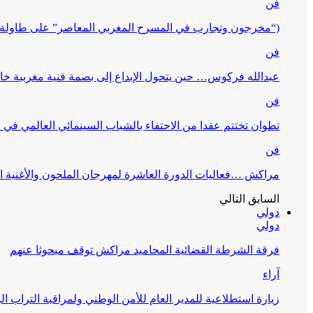
فن
(“مخرجون وتجارب في المسرح المغربي المعاصر” على طاولة 
فن
عبدالله فركوس… حين يتحول الإبداع إلى بصمة فنية مغربية خا
فن
تطوان تختتم عقدا من الاحتفاء بالشباب السينمائي العالمي في
فن
مراكش …فعاليات الدورة العاشرة لمهرجان الملحون والأغنية ا
السابق
التالي
دولي
دولي
فرقة الشرطة القضائية المحاميد مراكش توقف مبحوثا عنهم
آراء
زيارة استطلاعية للمدير العام للأمن الوطني ولمراقبة التراب ا