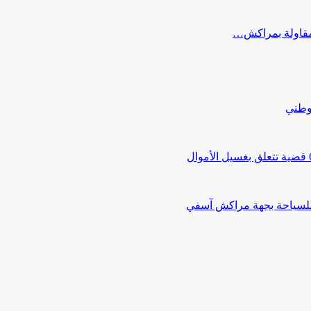
ب مقاولة بمراكش…
لوطني
 للسياحة بجهة مراكش آسفي