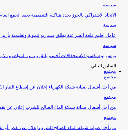
سياسة
الاتحاد الاشتراكي بالحوز يجدد هياكله التنظيمية بعقد الجمع العام
سياسة
عامل إقليم قلعة السراغنة يطلق مشاريع تنموية وتعليمية بأزيد من 27 مليون درهم احتف
سياسة
يونس بو سكسو: الاستحقاقات تُحسم بالقرب من المواطنين لا ب
السابق
التالي
مجتمع
مجتمع
من أجل أشغال صيانة شبكة الكهرباء إعلان عن إنقطاع التيار الك
مجتمع
من أجل أشغال صيانة شبكة الماء الصالح للشرب إعلان عن نقص 
مجتمع
من أجل صيانة شبكة الماء الصالح للشرب إعلان عن نقص أو انق