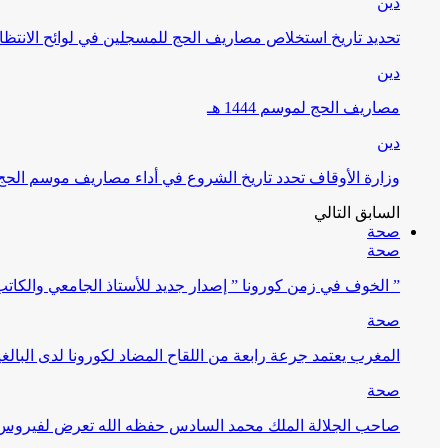
دين
تحديد تاريخ استخلاص مصاريف الحج للمسجلين في لوائح الانتظار (
دين
مصاريف الحج لموسم 1444 هـ
دين
وزارة الأوقاف تحدد تاريخ الشروع في أداء مصاريف موسم الحج لـ 4
السابق
التالي
صحة
صحة
” الخوف في زمن كورونا ” إصدار جديد للأستاذ الجامعي والكات
صحة
المغرب يعتمد جرعة رابعة من اللقاح المضاد لكورونا لدى البالغين 60 سنة فما فوق أو 
صحة
صاحب الجلالة الملك محمد السادس حفظه الله تعرض لفيروس كورونا ا