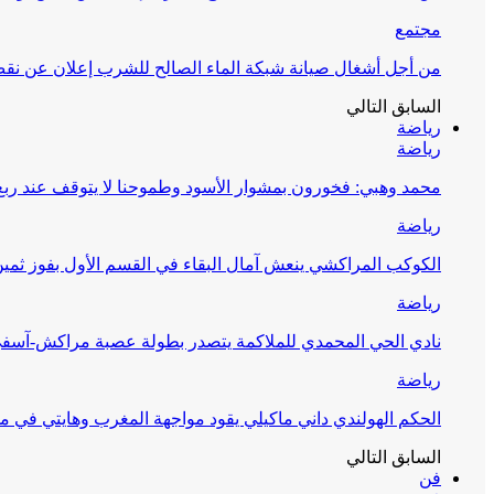
مجتمع
من أجل أشغال صيانة شبكة الماء الصالح للشرب إعلان عن نقص 
السابق
التالي
رياضة
رياضة
محمد وهبي: فخورون بمشوار الأسود وطموحنا لا يتوقف عند ربع 
رياضة
الكوكب المراكشي ينعش آمال البقاء في القسم الأول بفوز ثمين
رياضة
نادي الحي المحمدي للملاكمة يتصدر بطولة عصبة مراكش-آسف
رياضة
الحكم الهولندي داني ماكيلي يقود مواجهة المغرب وهايتي في مونديا
السابق
التالي
فن