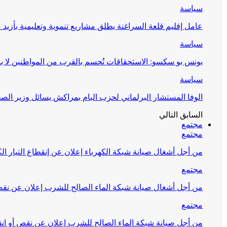
سياسة
عامل إقليم قلعة السراغنة يطلق مشاريع تنموية وتعليمية بأزيد من 27 مليون درهم احتف
سياسة
يونس بو سكسو: الاستحقاقات تُحسم بالقرب من المواطنين لا ب
سياسة
الوفا المستشار البرلماني لحزب البام بمراكش يسائل وزير ال
السابق
التالي
مجتمع
مجتمع
من أجل أشغال صيانة شبكة الكهرباء إعلان عن إنقطاع التيار الك
مجتمع
من أجل أشغال صيانة شبكة الماء الصالح للشرب إعلان عن نقص 
مجتمع
من أجل صيانة شبكة الماء الصالح للشرب إعلان عن نقص أو انق