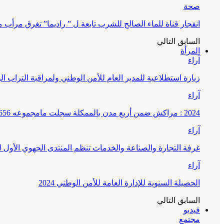
صحة
انفجار قناة للماء الصالح للشرب تابعة ل ” راديما” تغرق مرأ
السابق
التالي
المرأة
آراء
زيارة استطلاعية للمدير العام للأمن الوطني ولمراقبة التراب ا
آراء
2024 : مراكش ضمن أربع مدن بالممكلة سجلت مامجموعه 656 قضية تتعلق بغسيل الأموال
آراء
غرفة التجارة والصناعة والخدمات تنظم المنتدى الجهوي الأول
آراء
الحصيلة السنوية للإدارة العامة للأمن الوطني 2024
السابق
التالي
فيديو
مجتمع