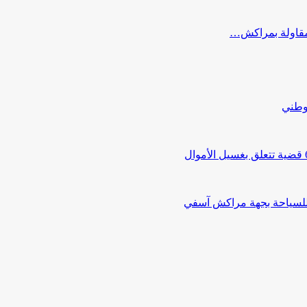
ب مقاولة بمراكش…
لوطني
 للسياحة بجهة مراكش آسفي