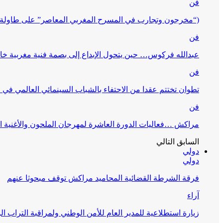
فن
(“مخرجون وتجارب في المسرح المغربي المعاصر” على طاولة 
فن
عبدالله فركوس… حين يتحول الإبداع إلى بصمة فنية مغربية خا
فن
تطوان تختتم عقدا من الاحتفاء بالشباب السينمائي العالمي في
فن
مراكش …فعاليات الدورة العاشرة لمهرجان الملحون والأغنية ا
السابق
التالي
دولي
دولي
فرقة الشرطة القضائية المحاميد مراكش توقف مبحوثا عنهم
آراء
زيارة استطلاعية للمدير العام للأمن الوطني ولمراقبة التراب ا