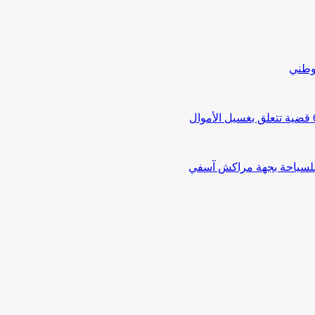
لوطني
 للسياحة بجهة مراكش آسفي