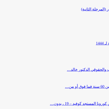
المرحلة الثانية)
144
ب والحقوقي الدكتور خالد…
من…
لمستجد كوفيد – 19 ، بدون…