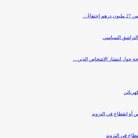
اءً…
التراشق السياسي
صحة حول انتشار الاشخاص الذين…
هربائي
أو إنقطاع في التزويد
طاع في التزويد