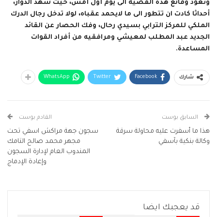
وتعود وقائع هذه القضية الى يوم أول أمس، حيث شهد الدوار،
أحداثا كادت ان تتطور الى ما لايحمد عقباه، لولا تدخل رجال الدرك
الملكي للمركز الترابي بسيدي رحال، وفك الحصار عن القائد
الجديد عبد المطلب لمعيشي ومرافقيه من أفراد القوات
المساعدة.
WhatsApp
Twitter
Facebook
شارك
السابق بوست
القادم بوست
هذا ما أسفرت عليه محاولة سرقة
سجون جهة مراكش اسفي تحت
وكالة بنكية بآسفي
مجهر محمد صالح التامك
المندوب العام لإدارة السجون
وإعادة الإدماج
قد يعجبك ايضا