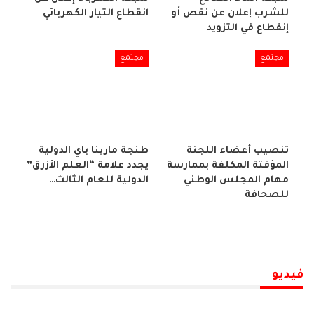
للشرب إعلان عن نقص أو
انقطاع التيار الكهربائي
إنقطاع في التزويد
مجتمع
مجتمع
تنصيب أعضاء اللجنة
طنجة مارينا باي الدولية
المؤقتة المكلفة بممارسة
يجدد علامة “العلم الأزرق”
مهام المجلس الوطني
الدولية للعام الثالث…
للصحافة
فيديو