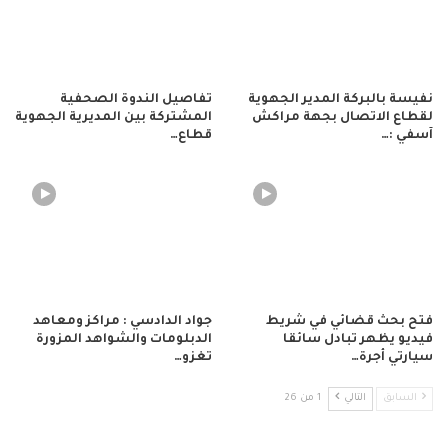
نفيسة بالبركة المدير الجهوية
تفاصيل الندوة الصحفية
لقطاع الاتصال بجهة مراكش
المشتركة بين المديرية الجهوية
آسفي :…
قطاع…
فتح بحث قضائي في شريط
جواد الدادسي : مراكز ومعاهد
فيديو يظهر تبادل سائقا
الدبلومات والشواهد المزورة
سيارتي أجرة…
تغزو…
السابق
التالي
1 من 26