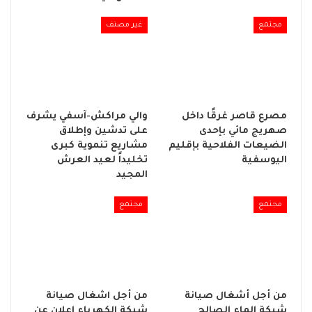
مجتمع
غير مصنف
مصرع قاصر غرقًا داخل
والي مراكش-آسفي يشرف
صهريج مائي بإحدى
على تدشين وإطلاق
الضيعات الفلاحية بإقليم
مشاريع تنموية كبرى
اليوسفية
تخليداً لعيد العرش
المجيد
مجتمع
مجتمع
من أجل أشغال صيانة
من أجل اشغال صيانة
شبكة الماء الصالح
شبكة الكهرباء إعلان عن