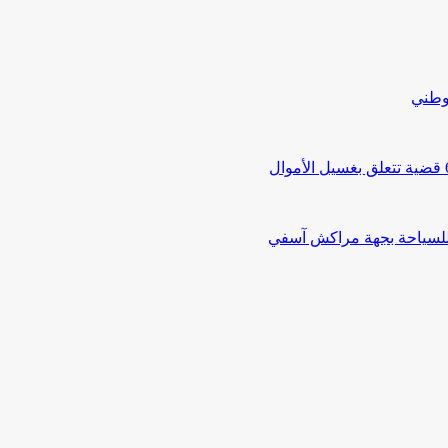
لوطني
 للسياحة بجهة مراكش آسفي