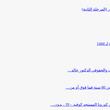
المرحلة الثانية)
144
ب والحقوقي الدكتور خالد…
من…
لمستجد كوفيد – 19 ، بدون…