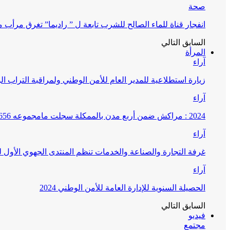
صحة
انفجار قناة للماء الصالح للشرب تابعة ل ” راديما” تغرق مرأ
السابق
التالي
المرأة
آراء
زيارة استطلاعية للمدير العام للأمن الوطني ولمراقبة التراب ا
آراء
2024 : مراكش ضمن أربع مدن بالممكلة سجلت مامجموعه 656 قضية تتعلق بغسيل الأموال
آراء
غرفة التجارة والصناعة والخدمات تنظم المنتدى الجهوي الأول
آراء
الحصيلة السنوية للإدارة العامة للأمن الوطني 2024
السابق
التالي
فيديو
مجتمع