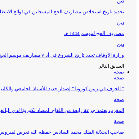
دين
تحديد تاريخ استخلاص مصاريف الحج للمسجلين في لوائح الانتظار (
دين
مصاريف الحج لموسم 1444 هـ
دين
وزارة الأوقاف تحدد تاريخ الشروع في أداء مصاريف موسم الحج لـ 4
السابق
التالي
صحة
صحة
” الخوف في زمن كورونا ” إصدار جديد للأستاذ الجامعي والكات
صحة
المغرب يعتمد جرعة رابعة من اللقاح المضاد لكورونا لدى البالغين 60 سنة فما فوق أو 
صحة
صاحب الجلالة الملك محمد السادس حفظه الله تعرض لفيروس كورونا ا