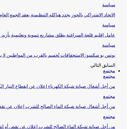
سياسة
الاتحاد الاشتراكي بالحوز يجدد هياكله التنظيمية بعقد الجمع العام
سياسة
عامل إقليم قلعة السراغنة يطلق مشاريع تنموية وتعليمية بأزيد من 27 مليون درهم احتف
سياسة
يونس بو سكسو: الاستحقاقات تُحسم بالقرب من المواطنين لا ب
السابق
التالي
مجتمع
مجتمع
من أجل أشغال صيانة شبكة الكهرباء إعلان عن إنقطاع التيار الك
مجتمع
من أجل أشغال صيانة شبكة الماء الصالح للشرب إعلان عن نقص 
مجتمع
من أجل صيانة شبكة الماء الصالح للشرب إعلان عن نقص أو انق