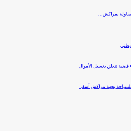
ب مقاولة بمراكش…
لوطني
 للسياحة بجهة مراكش آسفي