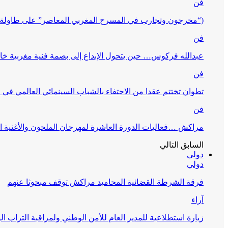
فن
(“مخرجون وتجارب في المسرح المغربي المعاصر” على طاولة 
فن
عبدالله فركوس… حين يتحول الإبداع إلى بصمة فنية مغربية خا
فن
تطوان تختتم عقدا من الاحتفاء بالشباب السينمائي العالمي في
فن
مراكش …فعاليات الدورة العاشرة لمهرجان الملحون والأغنية ا
السابق
التالي
دولي
دولي
فرقة الشرطة القضائية المحاميد مراكش توقف مبحوثا عنهم
آراء
زيارة استطلاعية للمدير العام للأمن الوطني ولمراقبة التراب ا