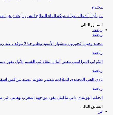
مجتمع
من أجل أشغال صيانة شبكة الماء الصالح للشرب إعلان عن نقص 
السابق
التالي
رياضة
رياضة
محمد وهبي: فخورون بمشوار الأسود وطموحنا لا يتوقف عند ربع 
رياضة
الكوكب المراكشي ينعش آمال البقاء في القسم الأول بفوز ثمين
رياضة
نادي الحي المحمدي للملاكمة يتصدر بطولة عصبة مراكش-آسف
رياضة
الحكم الهولندي داني ماكيلي يقود مواجهة المغرب وهايتي في مونديا
السابق
التالي
فن