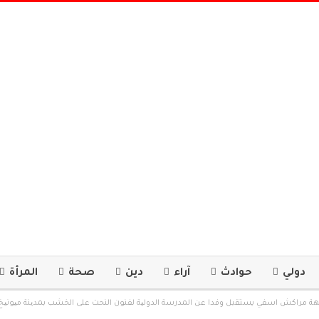
دولي
حوادث
آراء
دين
صحة
المرأة
 مراكش اسفي يستقبل وفدا عن المدرسة الدولیة لفنون النحت على الخشب بمدینة میونیخ 