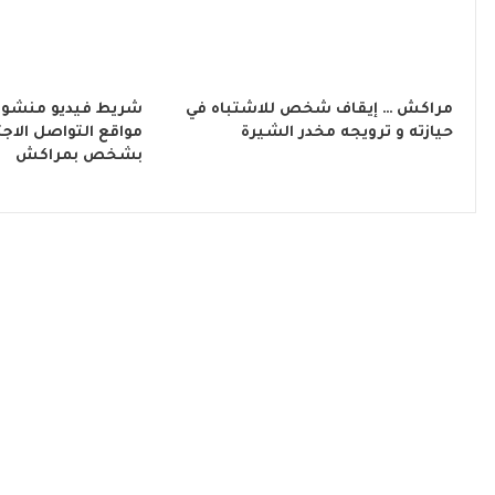
مراكش … إيقاف شخص للاشتباه في
شريط فيديو منشور
حيازته و ترويجه مخدر الشيرة
مواقع التواصل الاج
بشخص بمراكش