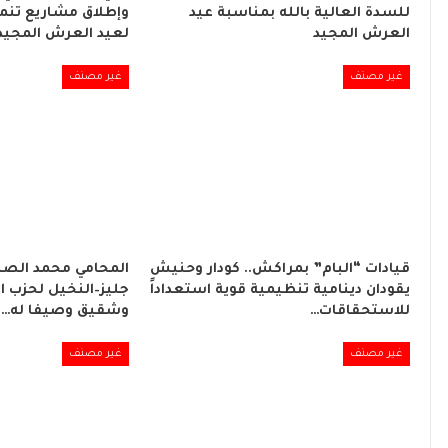
للسدة العالية بالله بمناسبة عيد
وإطلاق مشاريع تنموي
العرش المجيد
لعيد العرش المجيد
غير مصنف
غير مصنف
قيادات “البام” بمراكش.. كودار وحنيش
المحامي محمد الصبا
يقودان دينامية تنظيمية قوية استعداداً
جليز–النخيل لحزب ا
للاستحقاقات…
وشقيق وصيفا له…
غير مصنف
غير مصنف