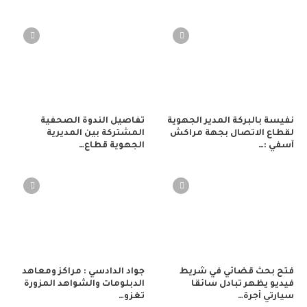
نفيسة بالبركة المدير الجهوية
تفاصيل الندوة الصحفية
لقطاع الاتصال بجهة مراكش
المشتركة بين المديرية
آسفي :…
الجهوية قطاع…
فتح بحث قضائي في شريط
جواد الدادسي : مراكز ومعاهد
فيديو يظهر تبادل سائقا
الدبلومات والشواهد المزورة
سيارتي أجرة…
تغزو…