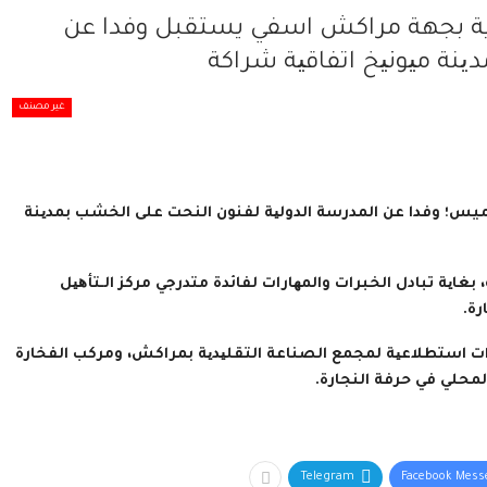
ة بجهة مراكش اسفي يستقبل وفدا عن
ینة میونیخ اتفاقیة شراكة
غير مصنف
؛ وفدا عن المدرسة الدولیة لفنون النحت على الخشب بمدینة
غایة تبادل الخبرات والمھارات لفائدة متدرجي مركز الـتأھیل
رة.
 زیارات استطلاعیة لمجمع الصناعة التقلیدیة بمراكش، ومركب الفخارة
محلي في حرفة النجارة.
Telegram
Facebook Mess