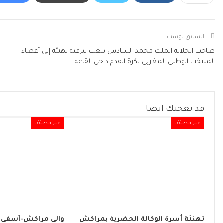
السابق بوست
صاحب الجلالة الملك محمد السادس يبعث ببرقية تهنئة إلى أعضاء
المنتخب الوطني المغربي لكرة القدم داخل القاعة
قد يعجبك ايضا
غير مصنف
غير مصنف
تهنئة أسرة الوكالة الحضرية بمراكش
والي مراكش-آسفي 