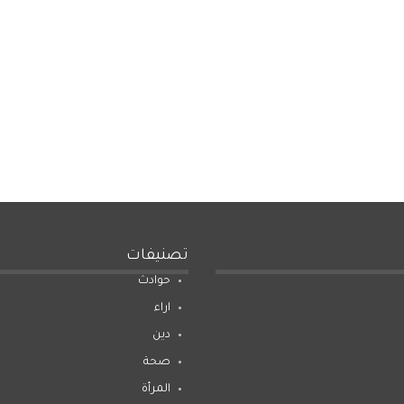
تصنيفات
حوادث
اراء
دين
صحة
المرأة