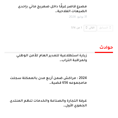
مصرع قاصر غرقًا داخل صهريج مائي بإحدى
الضيعات الفلاحية…
31 يوليو, 2026
السابق
التالي
1 من 574
حوادث
زيارة استطلاعية للمدير العام للأمن الوطني
ولمراقبة التراب…
2024 : مراكش ضمن أربع مدن بالممكلة سجلت
مامجموعه 656 قضية…
غرفة التجارة والصناعة والخدمات تنظم المنتدى
الجهوي الأول…