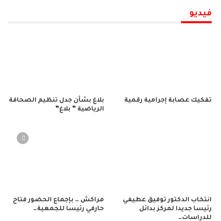
فيديو
تفكيك عصابة إجرامية رقمية
بلاغ بشأن جدل تنظيم الصحافة
الرياضية ” بلاغ”
انتخاب الدكتور توفيق عطيفي
مراكش … بإجماع الحضور فتاح
رئيسا جديدا لمركز بدائل
حارفي رئيسا للجمعية…
للدراسات…