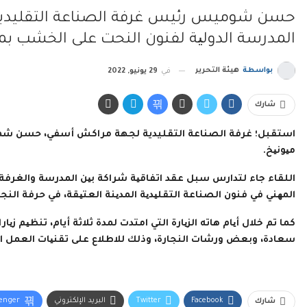
حسن شوميس رئيس غرفة الصناعة التقليدي
المدرسة الدولیة لفنون النحت على الخشب بمد
بواسطة
هيئة التحرير
في
29 يونيو, 2022
شارك
استقبل؛ غرفة الصناعة التقليدية لجهة مراكش أسفي، حسن شميس
میونیخ.
اللقاء جاء لتدارس سبل عقد اتفاقیة شراكة بین المدرسة والغرفة، ب
المھني في فنون الصناعة التقلیدیة المدینة العتیقة، في حرفة النجا
كما تم خلال أیام هاته الزیارة التي امتدت لمدة ثلاثة أيام، تنظیم
سعادة، وبعض ورشات النجارة، وذلك للاطلاع على تقنیات العمل ال
Facebook
Twitter
البريد الإلكتروني
enger
شارك