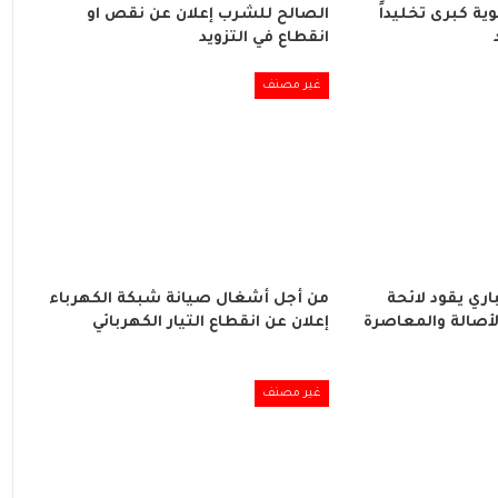
ة كبرى تخليداً
الصالح للشرب إعلان عن نقص او
انقطاع في التزويد
غير مصنف
ري يقود لائحة
من أجل أشغال صيانة شبكة الكهرباء
لأصالة والمعاصرة
إعلان عن انقطاع التيار الكهربائي
غير مصنف