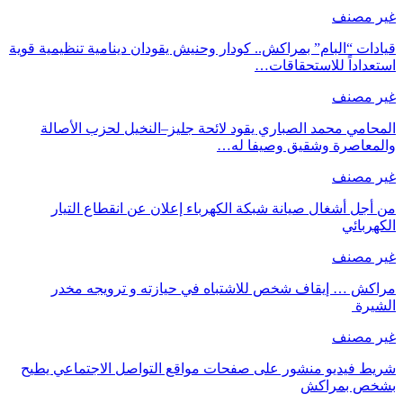
غير مصنف
قيادات “البام” بمراكش.. كودار وحنيش يقودان دينامية تنظيمية قوية
استعداداً للاستحقاقات…
غير مصنف
المحامي محمد الصباري يقود لائحة جليز–النخيل لحزب الأصالة
والمعاصرة وشقيق وصيفا له…
غير مصنف
من أجل أشغال صيانة شبكة الكهرباء إعلان عن انقطاع التيار
الكهربائي
غير مصنف
مراكش … إيقاف شخص للاشتباه في حيازته و ترويجه مخدر
الشيرة
غير مصنف
شريط فيديو منشور على صفحات مواقع التواصل الاجتماعي يطيح
بشخص بمراكش