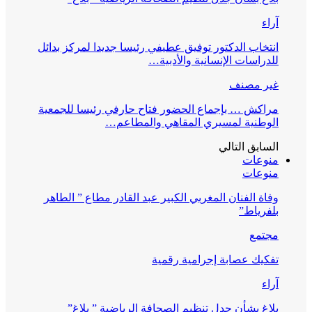
آراء
انتخاب الدكتور توفيق عطيفي رئيسا جديدا لمركز بدائل
للدراسات الإنسانية والأدبية…
غير مصنف
مراكش … بإجماع الحضور فتاح حارفي رئيسا للجمعية
الوطنية لمسيري المقاهي والمطاعم…
السابق
التالي
منوعات
منوعات
وفاة الفنان المغربي الكبير عبد القادر مطاع ” الطاهر
بلفرياط”
مجتمع
تفكيك عصابة إجرامية رقمية
آراء
بلاغ بشأن جدل تنظيم الصحافة الرياضية ” بلاغ”