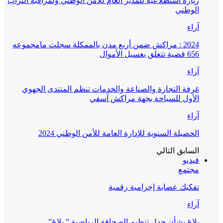
زيارة استطلاعية للمدير العام للأمن الوطني ولمراقبة التراب
الوطني
آراء
2024 : مراكش ضمن أربع مدن بالممكلة سجلت مامجموعه
656 قضية تتعلق بغسيل الأموال
آراء
غرفة التجارة والصناعة والخدمات تنظم المنتدى الجهوي
الأول للسياحة بجهة مراكش آسفي
آراء
الحصيلة السنوية للإدارة العامة للأمن الوطني 2024
السابق
التالي
فيديو
مجتمع
تفكيك عصابة إجرامية رقمية
آراء
بلاغ بشأن جدل تنظيم الصحافة الرياضية ” بلاغ”