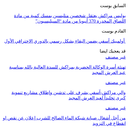
السابق بوست
بوليس مراكش يعتقل شخصين متلبسين بمسك كمية من مادة
اللصاق المخدرة 370 أنبوبا من مادة “السيليسيون”
القادم بوست
أولمبيك آسفي يضمن البقاء بشكل رسمي بالدوري الاحترافي الأول
قد يعجبك ايضا
غير مصنف
تهنئة أسرة الوكالة الحضرية بمراكش للسدة العالية بالله بمناسبة
عيد العرش المجيد
غير مصنف
والي مراكش-آسفي يشرف على تدشين وإطلاق مشاريع تنموية
كبرى تخليداً لعيد العرش المجيد
غير مصنف
من أجل أشغال صيانة شبكة الماء الصالح للشرب إعلان عن نقص او
انقطاع في التزويد