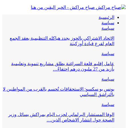
صباح مراكش - الخبر اليقين من هنا
الرئيسية
سياسة
سياسة
الاتحاد الاشتراكي بالحوز يجدد هياكله التنظيمية بعقد الجمع
العام لفرع قيادة أوزكيتة
سياسة
عامل إقليم قلعة السراغنة يطلق مشاريع تنموية وتعليمية
بأزيد من 27 مليون درهم احتفاءً…
سياسة
يونس بو سكسو: الاستحقاقات تُحسم بالقرب من المواطنين لا
بالتراشق السياسي
سياسة
الوفا المستشار البرلماني لحزب البام بمراكش يسائل وزير
الصحة حول انتشار الاشخاص الذين…