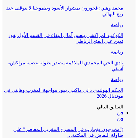
محمد وهبي: فخورون بمشوار الأسود وطموحنا لا يتوقف عند
ربع النهائي
رياضة
الكوكب المراكشي ينعش آمال البقاء في القسم الأول بفوز
ثمين على الفتح الرباطي
رياضة
نادي الحي المحمدي للملاكمة يتصدر بطولة عصبة مراكش-
آسفي
رياضة
الحكم الهولندي داني ماكيلي يقود مواجهة المغرب وهايتي في
مونديال 2026
السابق
التالي
فن
فن
(“مخرجون وتجارب في المسرح المغربي المعاصر” على
طاولة النقاش في المكتبة…