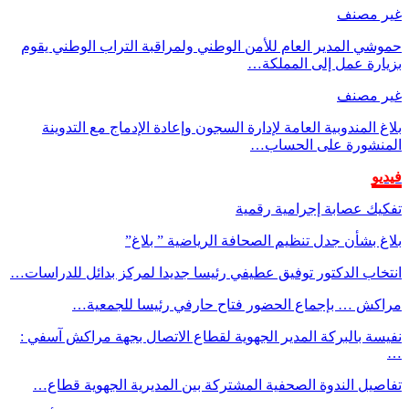
غير مصنف
حموشي المدير العام للأمن الوطني ولمراقبة التراب الوطني يقوم
بزيارة عمل إلى المملكة…
غير مصنف
بلاغ المندوبية العامة لإدارة السجون وإعادة الإدماج مع التدوينة
المنشورة على الحساب…
فيديو
تفكيك عصابة إجرامية رقمية
بلاغ بشأن جدل تنظيم الصحافة الرياضية ” بلاغ”
انتخاب الدكتور توفيق عطيفي رئيسا جديدا لمركز بدائل للدراسات…
مراكش … بإجماع الحضور فتاح حارفي رئيسا للجمعية…
نفيسة بالبركة المدير الجهوية لقطاع الاتصال بجهة مراكش آسفي :
…
تفاصيل الندوة الصحفية المشتركة بين المديرية الجهوية قطاع…