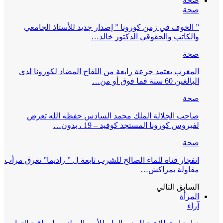
صحة
صحة
” الخوف في زمن كورونا ” إصدار جديد للأستاذ الجامعي
والكاتب والحقوقي الدكتور خالد…
صحة
المغرب يعتمد جرعة رابعة من اللقاح المضاد لكورونا لدى
البالغين 60 سنة فما فوق أو من…
صحة
صاحب الجلالة الملك محمد السادس حفظه الله تعرض
لفيروس كورونا المستجد كوفيد – 19 ، بدون…
صحة
انفجار قناة للماء الصالح للشرب تابعة ل ” راديما” تغرق مرأب
مقاولة بمراكش…
السابق
التالي
المرأة
آراء