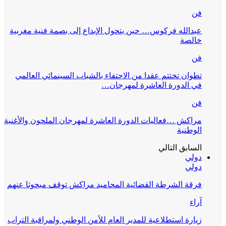
فن
عبدالله فركوس… حين يتحول الإبداع إلى بصمة فنية مغربية
خالصة
فن
تطوان تختتم عقدا من الاحتفاء بالشباب السينمائي العالمي
في الدورة العاشرة لمهرجان…
فن
مراكش …فعاليات الدورة العاشرة لمهرجان الملحون والأغنية
الوطنية
السابق
التالي
دولي
دولي
فرقة الشرطة القضائية المحاميد مراكش توقف مبحوثا عنهم
آراء
زيارة استطلاعية للمدير العام للأمن الوطني ولمراقبة التراب