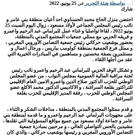
بواسطة
هيئة التحرير
في
25 يونيو, 2022
شارك
احتضن منزل الحاج محمد الحسناوي احد أعيان منطقة بني عامر و
نائب رئيس المجلس الجماعي لأولاد مسعود ، زوال اليوم السبت 25
يونيو 2022 ، لقاءا تواصليا و غذاء عمل للبرلماني عبد الرحيم واعمرو
و فريقه الحزبي مع ممثلي جمعيات المجتمع المدني بالمنطقة،
بحضور بوشعيب حركاتي رئيس جمعية التضامن الأوروبي المغربي ،
و ممثل فرع الجمعية بمنطقة كولومب بباريس ، ورجال اعمال و
مستثمرين بصفة محسنين و مساهمين في المبادرات الخيرية التي
عقد من أجلها اللقاء .
و تشكل الوفد الحزبي للبرلماني عبد الرحيم واعمرو نائب رئيس
لجنة مراقبة المالية العمومية بمجلس النواب ، من عضو المجلس
الوطني للحزب الدكتور صلاح الدين واعمرو الامين العام الإقليمي
للتراكتور بقلعة السراغنة ، و الاكاديمي الدكتور محمد الاكلع عضو
المجلس الوطني للحزب ، رفقة المدير الإقليمي للحزب بقلعة
السراغنة .
و قدم ممثلوا المجتمع المدني بالمنطقة ، مداخلات الشكر و الثناء ،
على مجهودات البرلماني عبد الرحيم واعمرو و ما قدمه لمنطقة بني
عامر و جماعة اولاد مسعود من جميع مواقع المسؤولية التي تقلدها ،
مشيدين بالحس التواصلي العالي ، و مرحبين بمبادرة جمعية
التضامن الأوروبي المغربي و رئيسها بوشعيب حركاتي ، والذي كان