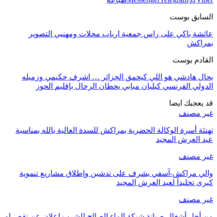
السابق بوست
عائشة باكي على راس جمعية ارباب محلات ومهنيي التصوير
بمراكش
القادم بوست
بحال هادشي هو اللي كيحمق الجزائر … اشرف حكيمي وزميله
الدولي الفرنسي كيليان مبابي يحطان الرحال بإقليم الحوز
قد يعجبك ايضا
غير مصنف
تهنئة أسرة الوكالة الحضرية بمراكش للسدة العالية بالله بمناسبة
عيد العرش المجيد
غير مصنف
والي مراكش-آسفي يشرف على تدشين وإطلاق مشاريع تنموية
كبرى تخليداً لعيد العرش المجيد
غير مصنف
من أجل أشغال صيانة شبكة الماء الصالح للشرب إعلان عن نقص او