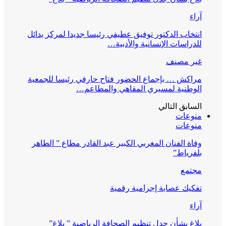
آراء
انتخاب الدكتور توفيق عطيفي رئيسا جديدا لمركز بدائل
للدراسات الإنسانية والأدبية…
غير مصنف
مراكش … بإجماع الحضور فتاح حارفي رئيسا للجمعية
الوطنية لمسيري المقاهي والمطاعم…
السابق
التالي
منوعات
منوعات
وفاة الفنان المغربي الكبير عبد القادر مطاع ” الطاهر
بلفرياط”
مجتمع
تفكيك عصابة إجرامية رقمية
آراء
بلاغ بشأن جدل تنظيم الصحافة الرياضية ” بلاغ”