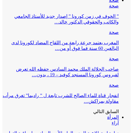
صحة
صحة
” الخوف في زمن كورونا ” إصدار جديد للأستاذ الجامعي
والكاتب والحقوقي الدكتور خالد…
صحة
المغرب يعتمد جرعة رابعة من اللقاح المضاد لكورونا لدى
البالغين 60 سنة فما فوق أو من…
صحة
صاحب الجلالة الملك محمد السادس حفظه الله تعرض
لفيروس كورونا المستجد كوفيد – 19 ، بدون…
صحة
انفجار قناة للماء الصالح للشرب تابعة ل ” راديما” تغرق مرأب
مقاولة بمراكش…
السابق
التالي
المرأة
آراء