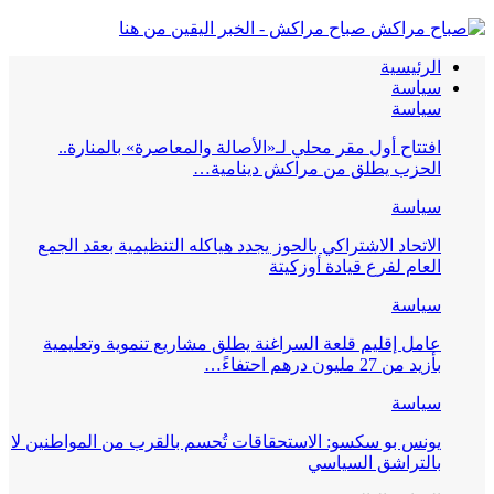
صباح مراكش - الخبر اليقين من هنا
الرئيسية
سياسة
سياسة
افتتاح أول مقر محلي لـ«الأصالة والمعاصرة» بالمنارة..
الحزب يطلق من مراكش دينامية…
سياسة
الاتحاد الاشتراكي بالحوز يجدد هياكله التنظيمية بعقد الجمع
العام لفرع قيادة أوزكيتة
سياسة
عامل إقليم قلعة السراغنة يطلق مشاريع تنموية وتعليمية
بأزيد من 27 مليون درهم احتفاءً…
سياسة
يونس بو سكسو: الاستحقاقات تُحسم بالقرب من المواطنين لا
بالتراشق السياسي