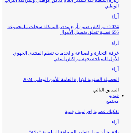
زيارة استطلاعية للمدير العام للأمن الوطني ولمراقبة التراب
الوطني
آراء
2024 : مراكش ضمن أربع مدن بالممكلة سجلت مامجموعه
656 قضية تتعلق بغسيل الأموال
آراء
غرفة التجارة والصناعة والخدمات تنظم المنتدى الجهوي
الأول للسياحة بجهة مراكش آسفي
آراء
الحصيلة السنوية للإدارة العامة للأمن الوطني 2024
السابق
التالي
فيديو
مجتمع
تفكيك عصابة إجرامية رقمية
آراء
بلاغ بشأن جدل تنظيم الصحافة الرياضية ” بلاغ”