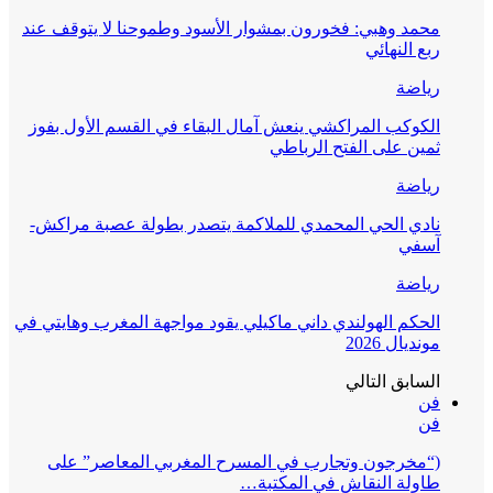
محمد وهبي: فخورون بمشوار الأسود وطموحنا لا يتوقف عند
ربع النهائي
رياضة
الكوكب المراكشي ينعش آمال البقاء في القسم الأول بفوز
ثمين على الفتح الرباطي
رياضة
نادي الحي المحمدي للملاكمة يتصدر بطولة عصبة مراكش-
آسفي
رياضة
الحكم الهولندي داني ماكيلي يقود مواجهة المغرب وهايتي في
مونديال 2026
السابق
التالي
فن
فن
(“مخرجون وتجارب في المسرح المغربي المعاصر” على
طاولة النقاش في المكتبة…