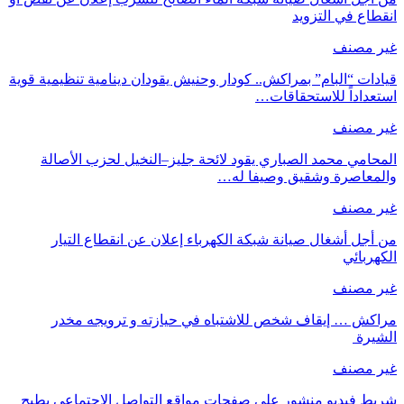
انقطاع في التزويد
غير مصنف
قيادات “البام” بمراكش.. كودار وحنيش يقودان دينامية تنظيمية قوية
استعداداً للاستحقاقات…
غير مصنف
المحامي محمد الصباري يقود لائحة جليز–النخيل لحزب الأصالة
والمعاصرة وشقيق وصيفا له…
غير مصنف
من أجل أشغال صيانة شبكة الكهرباء إعلان عن انقطاع التيار
الكهربائي
غير مصنف
مراكش … إيقاف شخص للاشتباه في حيازته و ترويجه مخدر
الشيرة
غير مصنف
شريط فيديو منشور على صفحات مواقع التواصل الاجتماعي يطيح