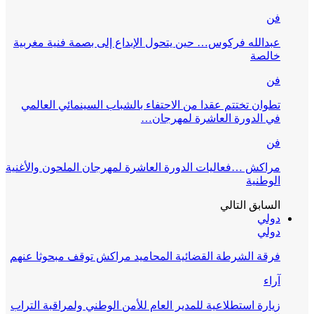
فن
عبدالله فركوس… حين يتحول الإبداع إلى بصمة فنية مغربية
خالصة
فن
تطوان تختتم عقدا من الاحتفاء بالشباب السينمائي العالمي
في الدورة العاشرة لمهرجان…
فن
مراكش …فعاليات الدورة العاشرة لمهرجان الملحون والأغنية
الوطنية
السابق
التالي
دولي
دولي
فرقة الشرطة القضائية المحاميد مراكش توقف مبحوثا عنهم
آراء
زيارة استطلاعية للمدير العام للأمن الوطني ولمراقبة التراب