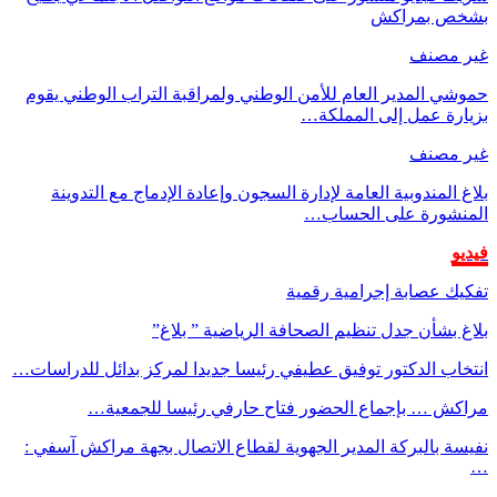
بشخص بمراكش
غير مصنف
حموشي المدير العام للأمن الوطني ولمراقبة التراب الوطني يقوم
بزيارة عمل إلى المملكة…
غير مصنف
بلاغ المندوبية العامة لإدارة السجون وإعادة الإدماج مع التدوينة
المنشورة على الحساب…
فيديو
تفكيك عصابة إجرامية رقمية
بلاغ بشأن جدل تنظيم الصحافة الرياضية ” بلاغ”
انتخاب الدكتور توفيق عطيفي رئيسا جديدا لمركز بدائل للدراسات…
مراكش … بإجماع الحضور فتاح حارفي رئيسا للجمعية…
نفيسة بالبركة المدير الجهوية لقطاع الاتصال بجهة مراكش آسفي :
…