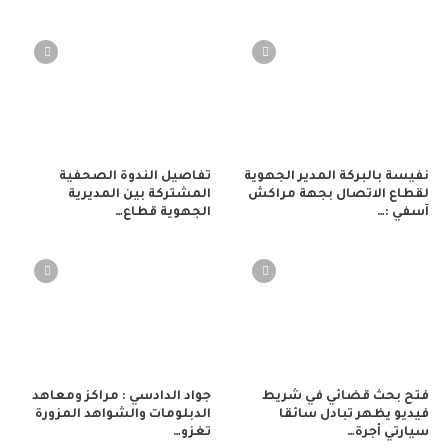
نفيسة بالبركة المدير الجهوية
تفاصيل الندوة الصحفية
لقطاع الاتصال بجهة مراكش
المشتركة بين المديرية
آسفي :…
الجهوية قطاع…
فتح بحث قضائي في شريط
جواد الدادسي : مراكز ومعاهد
فيديو يظهر تبادل سائقا
الدبلومات والشواهد المزورة
سيارتي أجرة…
تغزو…