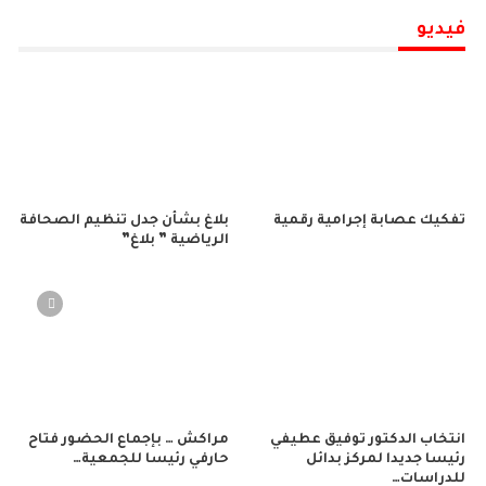
فيديو
تفكيك عصابة إجرامية رقمية
بلاغ بشأن جدل تنظيم الصحافة
الرياضية ” بلاغ”
انتخاب الدكتور توفيق عطيفي
مراكش … بإجماع الحضور فتاح
رئيسا جديدا لمركز بدائل
حارفي رئيسا للجمعية…
للدراسات…