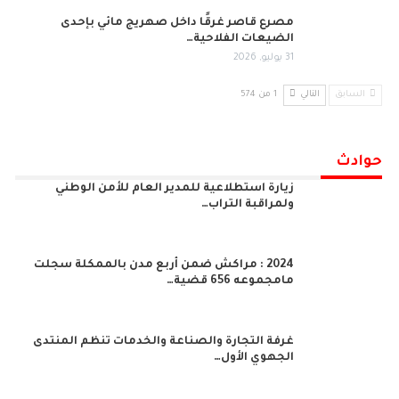
مصرع قاصر غرقًا داخل صهريج مائي بإحدى
الضيعات الفلاحية…
31 يوليو, 2026
السابق
التالي
1 من 574
حوادث
زيارة استطلاعية للمدير العام للأمن الوطني
ولمراقبة التراب…
2024 : مراكش ضمن أربع مدن بالممكلة سجلت
مامجموعه 656 قضية…
غرفة التجارة والصناعة والخدمات تنظم المنتدى
الجهوي الأول…