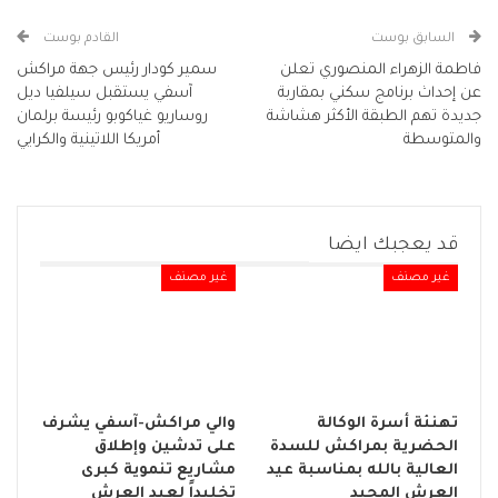
السابق بوست
القادم بوست
فاطمة الزهراء المنصوري تعلن
سمير كودار رئيس جهة مراكش
عن إحداث برنامج سكني بمقاربة
آسفي يستقبل سيلفيا ديل
جديدة تهم الطبقة الأكثر هشاشة
روساريو غياكوبو رئيسة برلمان
والمتوسطة
أمريكا اللاتينية والكرايي
قد يعجبك ايضا
غير مصنف
غير مصنف
تهنئة أسرة الوكالة
والي مراكش-آسفي يشرف
الحضرية بمراكش للسدة
على تدشين وإطلاق
العالية بالله بمناسبة عيد
مشاريع تنموية كبرى
العرش المجيد
تخليداً لعيد العرش