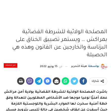
المصلحة الولائية للشرطة القضائية
بمراكش … ويستمر تضييق الخناق على
البزناسة والخارجين عن القانون وهذه هي
الحصيلة
غير مصنف
بواسطة
هيئة التحرير
في
15 يونيو, 2022
شارك
باشرت المصلحة الولائية للشرطة القضائية بولاية أمن مراكش
عملا أمنيًا نوعيا موجها ضد الأشخاص المطلوبين للعدالة وفق
خطة أمنية سخرت لها الموارد البشرية واللوجستية اللازمة
حيث أسفرت عن إيقاف شخصين في حالة تلبس بترويج مسكر