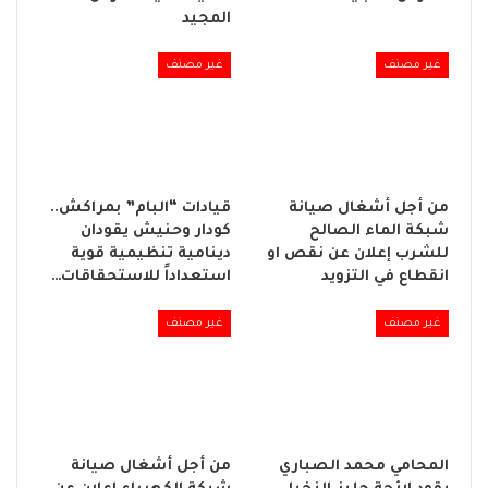
المجيد
غير مصنف
غير مصنف
من أجل أشغال صيانة
قيادات “البام” بمراكش..
شبكة الماء الصالح
كودار وحنيش يقودان
للشرب إعلان عن نقص او
دينامية تنظيمية قوية
انقطاع في التزويد
استعداداً للاستحقاقات…
غير مصنف
غير مصنف
المحامي محمد الصباري
من أجل أشغال صيانة