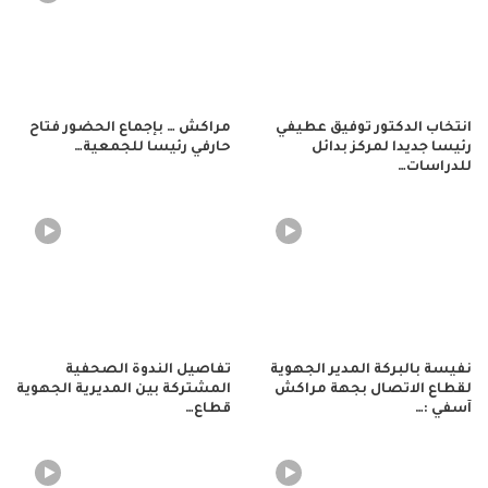
انتخاب الدكتور توفيق عطيفي
مراكش … بإجماع الحضور فتاح
رئيسا جديدا لمركز بدائل
حارفي رئيسا للجمعية…
للدراسات…
نفيسة بالبركة المدير الجهوية
تفاصيل الندوة الصحفية
لقطاع الاتصال بجهة مراكش
المشتركة بين المديرية الجهوية
آسفي :…
قطاع…