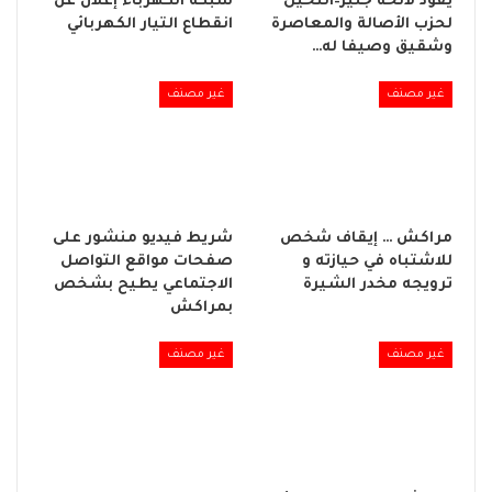
يقود لائحة جليز–النخيل
شبكة الكهرباء إعلان عن
لحزب الأصالة والمعاصرة
انقطاع التيار الكهربائي
وشقيق وصيفا له…
غير مصنف
غير مصنف
مراكش … إيقاف شخص
شريط فيديو منشور على
للاشتباه في حيازته و
صفحات مواقع التواصل
ترويجه مخدر الشيرة
الاجتماعي يطيح بشخص
بمراكش
غير مصنف
غير مصنف