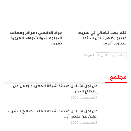
فتح بحث قضائي في شريط
جواد الدادسي : مراكز ومعاهد
فيديو يظهر تبادل سائقا
الدبلومات والشواهد المزورة
سيارتي أجرة…
تغزو…
السابق
التالي
1 من 26
مجتمع
من أجل أشغال صيانة شبكة الكهرباء إعلان عن
إنقطاع التيار…
5 أغسطس, 2026
من أجل أشغال صيانة شبكة الماء الصالح للشرب
إعلان عن نقص أو…
5 أغسطس, 2026