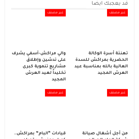
قد يعجبك ايضا
غير مصنف
غير مصنف
تهنئة أسرة الوكالة
والي مراكش-آسفي يشرف
الحضرية بمراكش للسدة
على تدشين وإطلاق
العالية بالله بمناسبة عيد
مشاريع تنموية كبرى
العرش المجيد
تخليداً لعيد العرش
المجيد
غير مصنف
غير مصنف
من أجل أشغال صيانة
قيادات “البام” بمراكش..