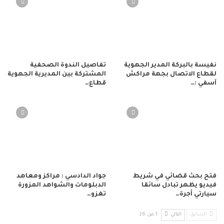
نفيسة بالبركة المدير الجهوية
تفاصيل الندوة الصحفية
لقطاع الاتصال بجهة مراكش
المشتركة بين المديرية الجهوية
آسفي :…
قطاع…
فتح بحث قضائي في شريط
جواد الدادسي : مراكز ومعاهد
فيديو يظهر تبادل سائقا
الدبلومات والشواهد المزورة
سيارتي أجرة…
تغزو…
السابق
التالي
1 من 26