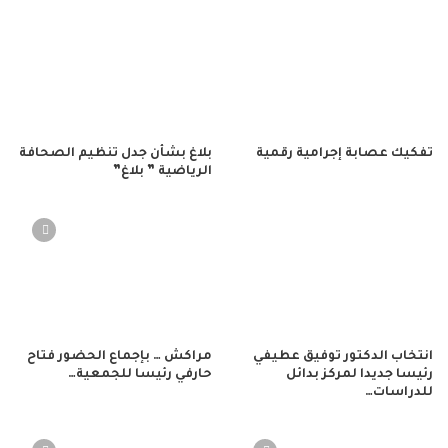
تفكيك عصابة إجرامية رقمية
بلاغ بشأن جدل تنظيم الصحافة
الرياضية ” بلاغ”
انتخاب الدكتور توفيق عطيفي
مراكش … بإجماع الحضور فتاح
رئيسا جديدا لمركز بدائل
حارفي رئيسا للجمعية…
للدراسات…