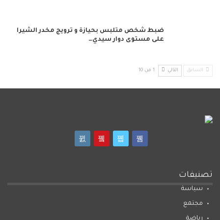
ضبط شخص متلبس بحيازة و ترويج مخدر الشيرا
على مستوى دوار سيدي…
السابق
التالي
1 من 10
تصنيفات
سياسة
مجتمع
رياضة