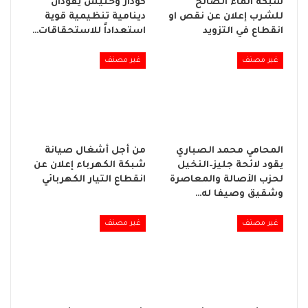
شبكة الماء الصالح
كودار وحنيش يقودان
للشرب إعلان عن نقص او
دينامية تنظيمية قوية
انقطاع في التزويد
استعداداً للاستحقاقات…
غير مصنف
غير مصنف
المحامي محمد الصباري
من أجل أشغال صيانة
يقود لائحة جليز–النخيل
شبكة الكهرباء إعلان عن
لحزب الأصالة والمعاصرة
انقطاع التيار الكهربائي
وشقيق وصيفا له…
غير مصنف
غير مصنف