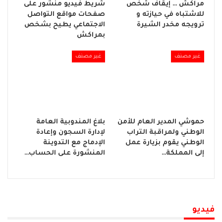
مراكش … إيقاف شخص
شريط فيديو منشور على
للاشتباه في حيازته و
صفحات مواقع التواصل
ترويجه مخدر الشيرة
الاجتماعي يطيح بشخص
بمراكش
غير مصنف
غير مصنف
حموشي المدير العام للأمن
بلاغ المندوبية العامة
الوطني ولمراقبة التراب
لإدارة السجون وإعادة
الوطني يقوم بزيارة عمل
الإدماج مع التدوينة
إلى المملكة…
المنشورة على الحساب…
فيديو