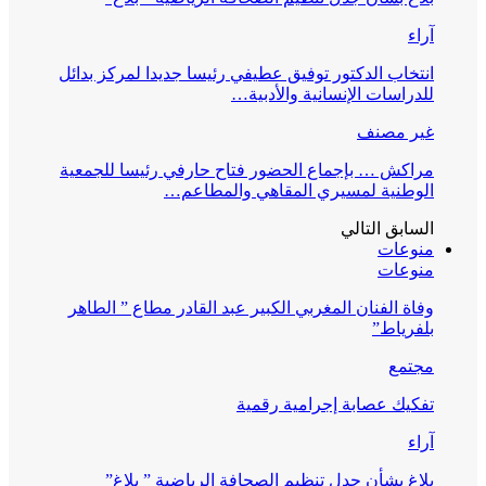
آراء
انتخاب الدكتور توفيق عطيفي رئيسا جديدا لمركز بدائل
للدراسات الإنسانية والأدبية…
غير مصنف
مراكش … بإجماع الحضور فتاح حارفي رئيسا للجمعية
الوطنية لمسيري المقاهي والمطاعم…
السابق
التالي
منوعات
منوعات
وفاة الفنان المغربي الكبير عبد القادر مطاع ” الطاهر
بلفرياط”
مجتمع
تفكيك عصابة إجرامية رقمية
آراء
بلاغ بشأن جدل تنظيم الصحافة الرياضية ” بلاغ”