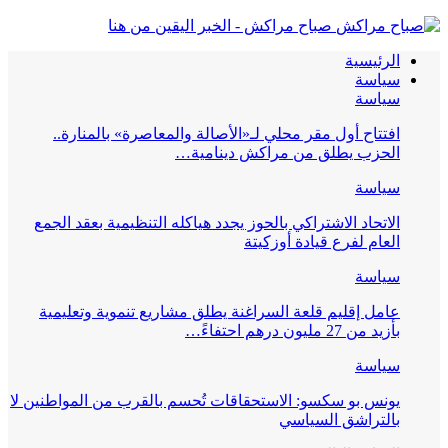
صباح مراكش - الخبر اليقين من هنا
الرئيسية
سياسة
سياسة
افتتاح أول مقر محلي لـ«الأصالة والمعاصرة» بالمنارة..
الحزب يطلق من مراكش دينامية…
سياسة
الاتحاد الاشتراكي بالحوز يجدد هياكله التنظيمية بعقد الجمع
العام لفرع قيادة أوزكيتة
سياسة
عامل إقليم قلعة السراغنة يطلق مشاريع تنموية وتعليمية
بأزيد من 27 مليون درهم احتفاءً…
سياسة
يونس بو سكسو: الاستحقاقات تُحسم بالقرب من المواطنين لا
بالتراشق السياسي