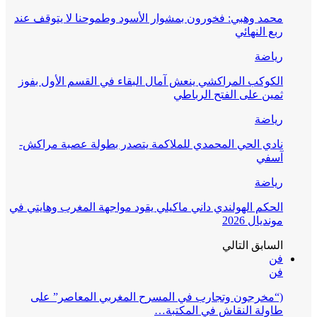
محمد وهبي: فخورون بمشوار الأسود وطموحنا لا يتوقف عند
ربع النهائي
رياضة
الكوكب المراكشي ينعش آمال البقاء في القسم الأول بفوز
ثمين على الفتح الرباطي
رياضة
نادي الحي المحمدي للملاكمة يتصدر بطولة عصبة مراكش-
آسفي
رياضة
الحكم الهولندي داني ماكيلي يقود مواجهة المغرب وهايتي في
مونديال 2026
السابق
التالي
فن
فن
(“مخرجون وتجارب في المسرح المغربي المعاصر” على
طاولة النقاش في المكتبة…