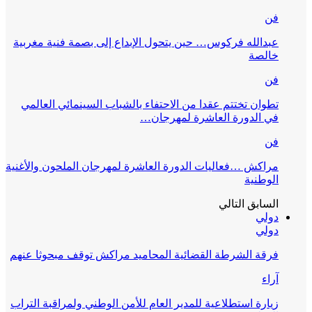
فن
عبدالله فركوس… حين يتحول الإبداع إلى بصمة فنية مغربية
خالصة
فن
تطوان تختتم عقدا من الاحتفاء بالشباب السينمائي العالمي
في الدورة العاشرة لمهرجان…
فن
مراكش …فعاليات الدورة العاشرة لمهرجان الملحون والأغنية
الوطنية
السابق
التالي
دولي
دولي
فرقة الشرطة القضائية المحاميد مراكش توقف مبحوثا عنهم
آراء
زيارة استطلاعية للمدير العام للأمن الوطني ولمراقبة التراب