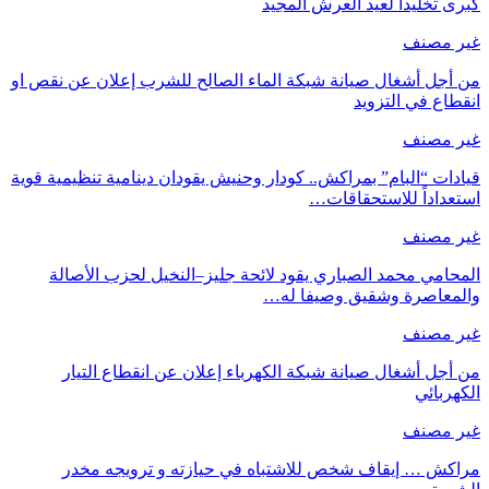
كبرى تخليداً لعيد العرش المجيد
غير مصنف
من أجل أشغال صيانة شبكة الماء الصالح للشرب إعلان عن نقص او
انقطاع في التزويد
غير مصنف
قيادات “البام” بمراكش.. كودار وحنيش يقودان دينامية تنظيمية قوية
استعداداً للاستحقاقات…
غير مصنف
المحامي محمد الصباري يقود لائحة جليز–النخيل لحزب الأصالة
والمعاصرة وشقيق وصيفا له…
غير مصنف
من أجل أشغال صيانة شبكة الكهرباء إعلان عن انقطاع التيار
الكهربائي
غير مصنف
مراكش … إيقاف شخص للاشتباه في حيازته و ترويجه مخدر