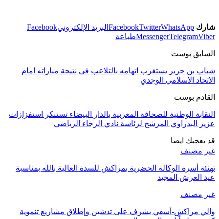
شارك
WhatsApp
Twitter
Facebook
البريد الإلكتروني
Facebook
Viber
Telegram
Messenger
طباعة
السابق بوست
شباب بن جرير يستغرب اتهامه بالتلاعب في نتيجة مباراته امام
الاتحاد الاسلامي الوجدي
القادم بوست
النقابة الوطنية للصحافة المغربية بالدار البيضاء تستنكر استفزازات
عزيز البدراوي المرشح لرئاسة نادي الرجاء الرياضي
قد يعجبك ايضا
غير مصنف
تهنئة أسرة الوكالة الحضرية بمراكش للسدة العالية بالله بمناسبة
عيد العرش المجيد
غير مصنف
والي مراكش-آسفي يشرف على تدشين وإطلاق مشاريع تنموية