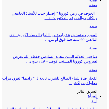
صحة
صحة
” الخوف في زمن كورونا ” إصدار جديد للأستاذ الجامعي
والكاتب والحقوقي الدكتور خالد…
صحة
المغرب يعتمد جرعة رابعة من اللقاح المضاد لكورونا لدى
البالغين 60 سنة فما فوق أو من…
صحة
صاحب الجلالة الملك محمد السادس حفظه الله تعرض
لفيروس كورونا المستجد كوفيد – 19 ، بدون…
صحة
انفجار قناة للماء الصالح للشرب تابعة ل ” راديما” تغرق مرأب
مقاولة بمراكش…
السابق
التالي
المرأة
آراء