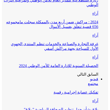
زيارة استطلاعية للمدير العام للأمن الوطني ولمراقبة التراب
الوطني
آراء
2024 : مراكش ضمن أربع مدن بالممكلة سجلت مامجموعه
656 قضية تتعلق بغسيل الأموال
آراء
غرفة التجارة والصناعة والخدمات تنظم المنتدى الجهوي
الأول للسياحة بجهة مراكش آسفي
آراء
الحصيلة السنوية للإدارة العامة للأمن الوطني 2024
السابق
التالي
فيديو
مجتمع
تفكيك عصابة إجرامية رقمية
آراء
بلاغ بشأن جدل تنظيم الصحافة الرياضية ” بلاغ”