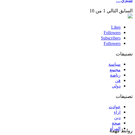
سيدي…
السابق
التالي
1 من 10
Likes
Followers
Subscribers
Followers
تصنيفات
سياسة
مجتمع
رياضة
فن
دولي
تصنيفات
حوادث
اراء
دين
صحة
المرأة
روابط مهمة