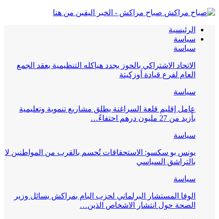
صباح مراكش - الخبر اليقين من هنا
الرئيسية
سياسة
سياسة
الاتحاد الاشتراكي بالحوز يجدد هياكله التنظيمية بعقد الجمع
العام لفرع قيادة أوزكيتة
سياسة
عامل إقليم قلعة السراغنة يطلق مشاريع تنموية وتعليمية
بأزيد من 27 مليون درهم احتفاءً…
سياسة
يونس بو سكسو: الاستحقاقات تُحسم بالقرب من المواطنين لا
بالتراشق السياسي
سياسة
الوفا المستشار البرلماني لحزب البام بمراكش يسائل وزير
الصحة حول انتشار الاشخاص الذين…