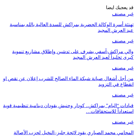
قد يعجبك ايضا
غير مصنف
تهنئة أسرة الوكالة الحضرية بمراكش للسدة العالية بالله بمناسبة
عيد العرش المجيد
غير مصنف
والي مراكش-آسفي يشرف على تدشين وإطلاق مشاريع تنموية
كبرى تخليداً لعيد العرش المجيد
غير مصنف
من أجل أشغال صيانة شبكة الماء الصالح للشرب إعلان عن نقص او
انقطاع في التزويد
غير مصنف
قيادات “البام” بمراكش.. كودار وحنيش يقودان دينامية تنظيمية قوية
استعداداً للاستحقاقات…
غير مصنف
المحامي محمد الصباري يقود لائحة جليز–النخيل لحزب الأصالة