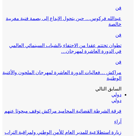
فن
عبدالله فركوس… حين يتحول الإبداع إلى بصمة فنية مغربية
خالصة
فن
تطوان تختتم عقدا من الاحتفاء بالشباب السينمائي العالمي
في الدورة العاشرة لمهرجان…
فن
مراكش …فعاليات الدورة العاشرة لمهرجان الملحون والأغنية
الوطنية
السابق
التالي
دولي
دولي
فرقة الشرطة القضائية المحاميد مراكش توقف مبحوثا عنهم
آراء
زيارة استطلاعية للمدير العام للأمن الوطني ولمراقبة التراب