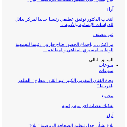
آراء
انتخاب الدكتور توفيق عطيفي رئيسا جديدا لمركز بدائل
للدراسات الإنسانية والأدبية…
غير مصنف
مراكش … بإجماع الحضور فتاح حارفي رئيسا للجمعية
الوطنية لمسيري المقاهي والمطاعم…
السابق
التالي
منوعات
منوعات
وفاة الفنان المغربي الكبير عبد القادر مطاع ” الطاهر
بلفرياط”
مجتمع
تفكيك عصابة إجرامية رقمية
آراء
بلاغ بشأن جدل تنظيم الصحافة الرياضية ” بلاغ”