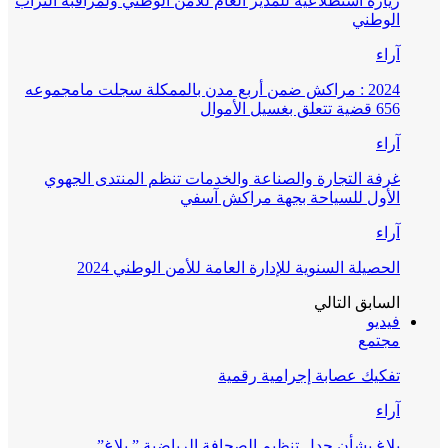
زيارة استطلاعية للمدير العام للأمن الوطني ولمراقبة التراب
الوطني
آراء
2024 : مراكش ضمن أربع مدن بالممكلة سجلت مامجموعه
656 قضية تتعلق بغسيل الأموال
آراء
غرفة التجارة والصناعة والخدمات تنظم المنتدى الجهوي
الأول للسياحة بجهة مراكش آسفي
آراء
الحصيلة السنوية للإدارة العامة للأمن الوطني 2024
السابق
التالي
فيديو
مجتمع
تفكيك عصابة إجرامية رقمية
آراء
بلاغ بشأن جدل تنظيم الصحافة الرياضية ” بلاغ”