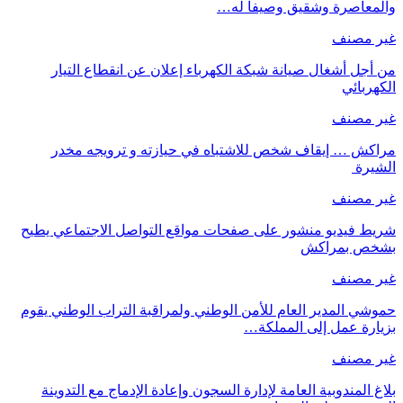
والمعاصرة وشقيق وصيفا له…
غير مصنف
من أجل أشغال صيانة شبكة الكهرباء إعلان عن انقطاع التيار
الكهربائي
غير مصنف
مراكش … إيقاف شخص للاشتباه في حيازته و ترويجه مخدر
الشيرة
غير مصنف
شريط فيديو منشور على صفحات مواقع التواصل الاجتماعي يطيح
بشخص بمراكش
غير مصنف
حموشي المدير العام للأمن الوطني ولمراقبة التراب الوطني يقوم
بزيارة عمل إلى المملكة…
غير مصنف
بلاغ المندوبية العامة لإدارة السجون وإعادة الإدماج مع التدوينة