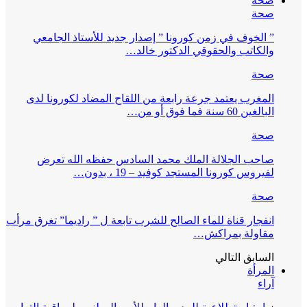
صحة
صحة
” الخوف في زمن كورونا ” إصدار جديد للأستاذ الجامعي
والكاتب والحقوقي الدكتور خالد…
صحة
المغرب يعتمد جرعة رابعة من اللقاح المضاد لكورونا لدى
البالغين 60 سنة فما فوق أو من…
صحة
صاحب الجلالة الملك محمد السادس حفظه الله تعرض
لفيروس كورونا المستجد كوفيد – 19 ، بدون…
صحة
انفجار قناة للماء الصالح للشرب تابعة ل ” راديما” تغرق مرأب
مقاولة بمراكش…
السابق
التالي
المرأة
آراء