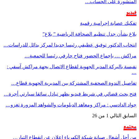
المنشورة على الحساب…
فيديو
تفكيك عصابة إجرامية رقمية
بلاغ بشأن جدل تنظيم الصحافة الرياضية ” بلاغ”
انتخاب الدكتور توفيق عطيفي رئيسا جديدا لمركز بدائل للدراسات…
مراكش … بإجماع الحضور فتاح حارفي رئيسا للجمعية…
نفيسة بالبركة المدير الجهوية لقطاع الاتصال بجهة مراكش آسفي :
…
تفاصيل الندوة الصحفية المشتركة بين المديرية الجهوية قطاع…
فتح بحث قضائي في شريط فيديو يظهر تبادل سائقا سيارتي أجرة…
جواد الدادسي : مراكز ومعاهد الدبلومات والشواهد المزورة تغزو…
السابق
التالي
1 من 26
مجتمع
من أجل أشغال صيانة شبكة الكهرباء إعلان عن إنقطاع التيار…