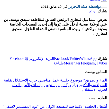
بواسطة
هيئة التحرير
في
26 مايو, 2022
شارك
تعرض اسماعيل لمغاري الرئيس السابق لمقاطعة سيدي يوسف بن
علي لوعكة صحية ادخل على إثرها إلى إحدى المصحات الخاصة
بمدينة مراكش ؛ وبهذه المناسبة نتمنى الشفاء العاجل الصديق
لمغاري .
شارك
WhatsApp
Twitter
Facebook
البريد الإلكتروني
Facebook
Viber
Telegram
Messenger
طباعة
السابق بوست
الماء والطريق” موضوع جلسة عمل مناضلي حزب الاستقلال بقلعة
السراغنة والدكتور نزار بركة وزير التجهيز والماء والأمين العام
لحزب الاستقلال
القادم بوست
أشغال الجلسة الافتتاحية للنسخة الأولى من “يوم المستثمر لآسفي“