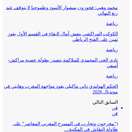
محمد وهبي: فخورون بمشوار الأسود وطموحنا لا يتوقف عند
ربع النهائي
رياضة
الكوكب المراكشي ينعش آمال البقاء في القسم الأول بفوز
ثمين على الفتح الرباطي
رياضة
نادي الحي المحمدي للملاكمة يتصدر بطولة عصبة مراكش-
آسفي
رياضة
الحكم الهولندي داني ماكيلي يقود مواجهة المغرب وهايتي في
مونديال 2026
السابق
التالي
فن
فن
(“مخرجون وتجارب في المسرح المغربي المعاصر” على
طاولة النقاش في المكتبة…