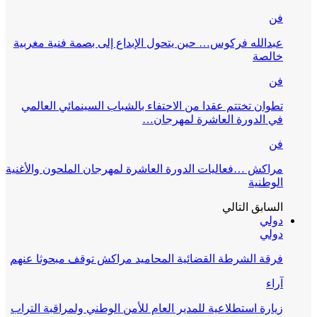
فن
عبدالله فركوس… حين يتحول الإبداع إلى بصمة فنية مغربية
خالصة
فن
تطوان تختتم عقدا من الاحتفاء بالشباب السينمائي العالمي
في الدورة العاشرة لمهرجان…
فن
مراكش …فعاليات الدورة العاشرة لمهرجان الملحون والأغنية
الوطنية
السابق
التالي
دولي
دولي
فرقة الشرطة القضائية المحاميد مراكش توقف مبحوثا عنهم
آراء
زيارة استطلاعية للمدير العام للأمن الوطني ولمراقبة التراب