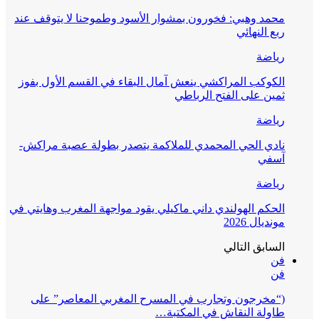
محمد وهبي: فخورون بمشوار الأسود وطموحنا لا يتوقف عند
ربع النهائي
رياضة
الكوكب المراكشي ينعش آمال البقاء في القسم الأول بفوز
ثمين على الفتح الرباطي
رياضة
نادي الحي المحمدي للملاكمة يتصدر بطولة عصبة مراكش-
آسفي
رياضة
الحكم الهولندي داني ماكيلي يقود مواجهة المغرب وهايتي في
مونديال 2026
السابق
التالي
فن
فن
(“مخرجون وتجارب في المسرح المغربي المعاصر” على
طاولة النقاش في المكتبة…