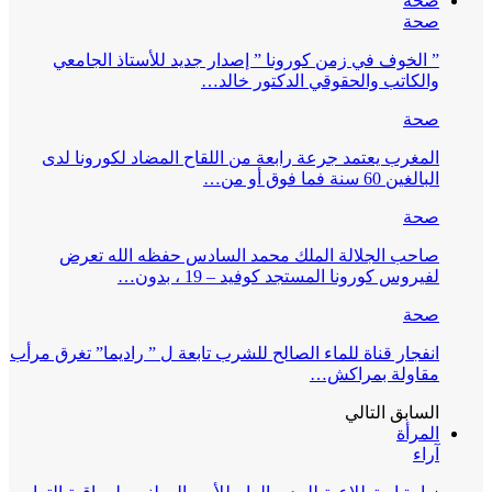
صحة
صحة
” الخوف في زمن كورونا ” إصدار جديد للأستاذ الجامعي
والكاتب والحقوقي الدكتور خالد…
صحة
المغرب يعتمد جرعة رابعة من اللقاح المضاد لكورونا لدى
البالغين 60 سنة فما فوق أو من…
صحة
صاحب الجلالة الملك محمد السادس حفظه الله تعرض
لفيروس كورونا المستجد كوفيد – 19 ، بدون…
صحة
انفجار قناة للماء الصالح للشرب تابعة ل ” راديما” تغرق مرأب
مقاولة بمراكش…
السابق
التالي
المرأة
آراء