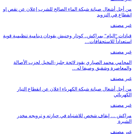
من أجل أشغال صيانة شبكة الماء الصالح للشرب إعلان عن نقص او
انقطاع في التزويد
غير مصنف
قيادات “البام” بمراكش.. كودار وحنيش يقودان دينامية تنظيمية قوية
استعداداً للاستحقاقات…
غير مصنف
المحامي محمد الصباري يقود لائحة جليز–النخيل لحزب الأصالة
والمعاصرة وشقيق وصيفا له…
غير مصنف
من أجل أشغال صيانة شبكة الكهرباء إعلان عن انقطاع التيار
الكهربائي
غير مصنف
مراكش … إيقاف شخص للاشتباه في حيازته و ترويجه مخدر
الشيرة
غير مصنف