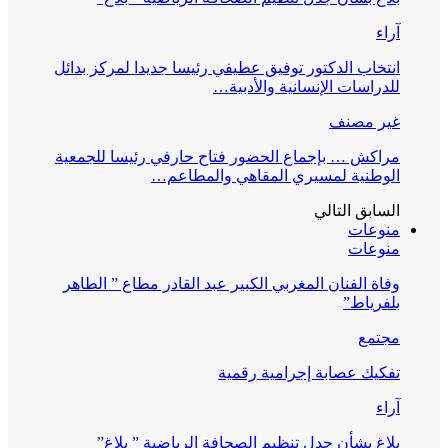
آراء
انتخاب الدكتور توفيق عطيفي رئيسا جديدا لمركز بدائل
للدراسات الإنسانية والأدبية…
غير مصنف
مراكش … بإجماع الحضور فتاح حارفي رئيسا للجمعية
الوطنية لمسيري المقاهي والمطاعم…
السابق
التالي
منوعات
منوعات
وفاة الفنان المغربي الكبير عبد القادر مطاع ” الطاهر
بلفرياط”
مجتمع
تفكيك عصابة إجرامية رقمية
آراء
بلاغ بشأن جدل تنظيم الصحافة الرياضية ” بلاغ”