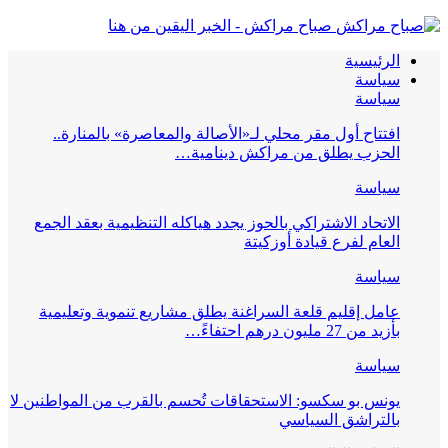
صباح مراكش - الخبر اليقين من هنا
الرئيسية
سياسة
سياسة
افتتاح أول مقر محلي لـ«الأصالة والمعاصرة» بالمنارة..
الحزب يطلق من مراكش دينامية…
سياسة
الاتحاد الاشتراكي بالحوز يجدد هياكله التنظيمية بعقد الجمع
العام لفرع قيادة أوزكيتة
سياسة
عامل إقليم قلعة السراغنة يطلق مشاريع تنموية وتعليمية
بأزيد من 27 مليون درهم احتفاءً…
سياسة
يونس بو سكسو: الاستحقاقات تُحسم بالقرب من المواطنين لا
بالتراشق السياسي