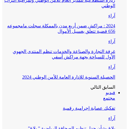
زيارة استطلاعية للمدير العام للأمن الوطني ولمراقبة التراب
الوطني
آراء
2024 : مراكش ضمن أربع مدن بالممكلة سجلت مامجموعه
656 قضية تتعلق بغسيل الأموال
آراء
غرفة التجارة والصناعة والخدمات تنظم المنتدى الجهوي
الأول للسياحة بجهة مراكش آسفي
آراء
الحصيلة السنوية للإدارة العامة للأمن الوطني 2024
السابق
التالي
فيديو
مجتمع
تفكيك عصابة إجرامية رقمية
آراء
بلاغ بشأن جدل تنظيم الصحافة الرياضية ” بلاغ”