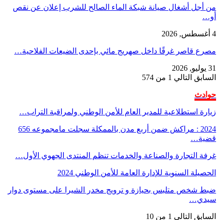
من أجل أشغال صيانة شبكة الماء الصالح للشرب إعلان عن نقص
أو…
4 أغسطس, 2026
مصرع قاصر غرقًا داخل صهريج مائي بإحدى الضيعات الفلاحية…
31 يوليو, 2026
السابق
التالي
1 من 574
حوادث
زيارة استطلاعية للمدير العام للأمن الوطني ولمراقبة التراب…
2024 : مراكش ضمن أربع مدن بالممكلة سجلت مامجموعه 656
قضية…
غرفة التجارة والصناعة والخدمات تنظم المنتدى الجهوي الأول…
الحصيلة السنوية للإدارة العامة للأمن الوطني 2024
ضبط شخص متلبس بحيازة و ترويج مخدر الشيرا على مستوى دوار
سيدي…
السابق
التالي
1 من 10