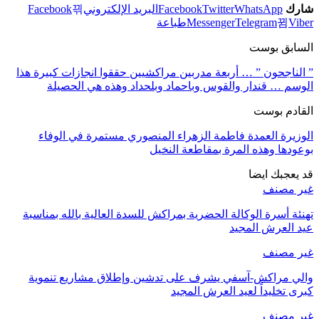
شارك
WhatsApp
Twitter
Facebook
البريد الإلكتروني
Facebook
Viber
Telegram
Messenger
طباعة
السابق بوست
” الناجحون ” … أربعة مدربين مراكشيين حققوا انجازات كبيرة هذا
الوسم … قندار والقوس وباحماد وبلحداد وهذه هي الحصيلة
القادم بوست
الوزيرة العمدة فاطمة الزهراء المنصوري مستمرة في الوفاء
بوعودها وهذه المرة بمقاطعة النخيل
قد يعجبك ايضا
غير مصنف
تهنئة أسرة الوكالة الحضرية بمراكش للسدة العالية بالله بمناسبة
عيد العرش المجيد
غير مصنف
والي مراكش-آسفي يشرف على تدشين وإطلاق مشاريع تنموية
كبرى تخليداً لعيد العرش المجيد
غير مصنف