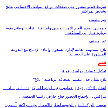
شريط فيديو منشور على صفحات مواقع التواصل الاجتماعي يطيح
بشخص بمراكش
غير مصنف
حموشي المدير العام للأمن الوطني ولمراقبة التراب الوطني يقوم
بزيارة عمل إلى المملكة…
غير مصنف
بلاغ المندوبية العامة لإدارة السجون وإعادة الإدماج مع التدوينة
المنشورة على الحساب…
فيديو
تفكيك عصابة إجرامية رقمية
بلاغ بشأن جدل تنظيم الصحافة الرياضية ” بلاغ”
انتخاب الدكتور توفيق عطيفي رئيسا جديدا لمركز بدائل للدراسات…
مراكش … بإجماع الحضور فتاح حارفي رئيسا للجمعية…
نفيسة بالبركة المدير الجهوية لقطاع الاتصال بجهة مراكش آسفي :