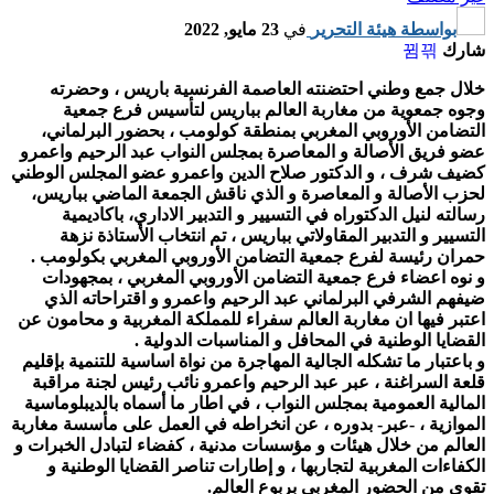
بواسطة
هيئة التحرير
في
23 مايو, 2022
شارك
خلال جمع وطني احتضنته العاصمة الفرنسية باريس ، وحضرته
وجوه جمعوية من مغاربة العالم بباريس لتأسيس فرع جمعية
التضامن الأوروبي المغربي بمنطقة كولومب ، بحضور البرلماني،
عضو فريق الأصالة و المعاصرة بمجلس النواب عبد الرحيم واعمرو
كضيف شرف ، و الدكتور صلاح الدين واعمرو عضو المجلس الوطني
لحزب الأصالة و المعاصرة و الذي ناقش الجمعة الماضي بباريس،
رسالته لنيل الدكتوراه في التسيير و التدبير الاداري، باكاديمية
التسيير و التدبير المقاولاتي بباريس ، تم انتخاب الأستاذة نزهة
حمران رئيسة لفرع جمعية التضامن الأوروبي المغربي بكولومب .
و نوه اعضاء فرع جمعية التضامن الأوروبي المغربي ، بمجهودات
ضيفهم الشرفي البرلماني عبد الرحيم واعمرو و اقتراحاته الذي
اعتبر فيها ان مغاربة العالم سفراء للمملكة المغربية و محامون عن
القضايا الوطنية في المحافل و المناسبات الدولية .
و باعتبار ما تشكله الجالية المهاجرة من نواة اساسية للتنمية بإقليم
قلعة السراغنة ، عبر عبد الرحيم واعمرو نائب رئيس لجنة مراقبة
المالية العمومية بمجلس النواب ، في اطار ما أسماه بالديبلوماسية
الموازية ، -عبر- بدوره ، عن انخراطه في العمل على مأسسة مغاربة
العالم من خلال هيئات و مؤسسات مدنية ، كفضاء لتبادل الخبرات و
الكفاءات المغربية لتجاربها ، و إطارات تناصر القضايا الوطنية و
تقوي من الحضور المغربي بربوع العالم.