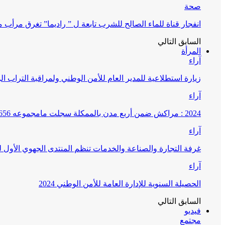
صحة
انفجار قناة للماء الصالح للشرب تابعة ل ” راديما” تغرق مرأ
السابق
التالي
المرأة
آراء
زيارة استطلاعية للمدير العام للأمن الوطني ولمراقبة التراب ا
آراء
2024 : مراكش ضمن أربع مدن بالممكلة سجلت مامجموعه 656 قضية تتعلق بغسيل الأموال
آراء
غرفة التجارة والصناعة والخدمات تنظم المنتدى الجهوي الأول
آراء
الحصيلة السنوية للإدارة العامة للأمن الوطني 2024
السابق
التالي
فيديو
مجتمع