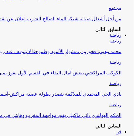
مجتمع
من أجل أشغال صيانة شبكة الماء الصالح للشرب إعلان عن نقص 
السابق
التالي
رياضة
رياضة
محمد وهبي: فخورون بمشوار الأسود وطموحنا لا يتوقف عند ربع 
رياضة
الكوكب المراكشي ينعش آمال البقاء في القسم الأول بفوز ثمين
رياضة
نادي الحي المحمدي للملاكمة يتصدر بطولة عصبة مراكش-آسف
رياضة
الحكم الهولندي داني ماكيلي يقود مواجهة المغرب وهايتي في مونديا
السابق
التالي
فن