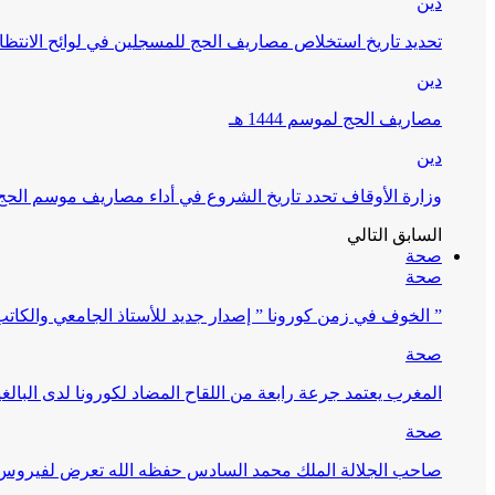
دين
تحديد تاريخ استخلاص مصاريف الحج للمسجلين في لوائح الانتظار (
دين
مصاريف الحج لموسم 1444 هـ
دين
وزارة الأوقاف تحدد تاريخ الشروع في أداء مصاريف موسم الحج لـ 4
السابق
التالي
صحة
صحة
” الخوف في زمن كورونا ” إصدار جديد للأستاذ الجامعي والكات
صحة
المغرب يعتمد جرعة رابعة من اللقاح المضاد لكورونا لدى البالغين 60 سنة فما فوق أو 
صحة
صاحب الجلالة الملك محمد السادس حفظه الله تعرض لفيروس كورونا ا