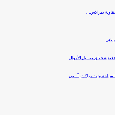
ب مقاولة بمراكش…
لوطني
 للسياحة بجهة مراكش آسفي