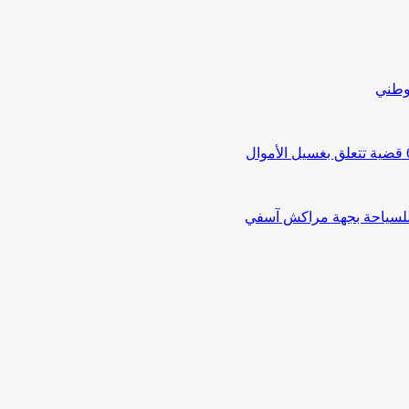
لوطني
 للسياحة بجهة مراكش آسفي