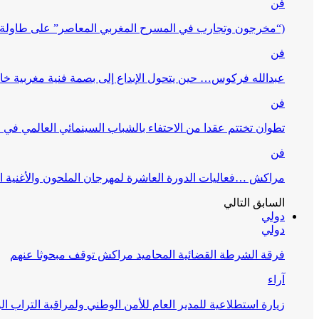
فن
(“مخرجون وتجارب في المسرح المغربي المعاصر” على طاولة 
فن
عبدالله فركوس… حين يتحول الإبداع إلى بصمة فنية مغربية خا
فن
تطوان تختتم عقدا من الاحتفاء بالشباب السينمائي العالمي في
فن
مراكش …فعاليات الدورة العاشرة لمهرجان الملحون والأغنية ا
السابق
التالي
دولي
دولي
فرقة الشرطة القضائية المحاميد مراكش توقف مبحوثا عنهم
آراء
زيارة استطلاعية للمدير العام للأمن الوطني ولمراقبة التراب ا