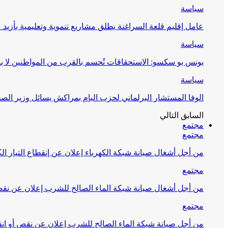
سياسة
عامل إقليم قلعة السراغنة يطلق مشاريع تنموية وتعليمية بأزيد من 27 مليون درهم احتف
سياسة
يونس بو سكسو: الاستحقاقات تُحسم بالقرب من المواطنين لا ب
سياسة
الوفا المستشار البرلماني لحزب البام بمراكش يسائل وزير ال
السابق
التالي
مجتمع
مجتمع
من أجل أشغال صيانة شبكة الكهرباء إعلان عن إنقطاع التيار الك
مجتمع
من أجل أشغال صيانة شبكة الماء الصالح للشرب إعلان عن نقص 
مجتمع
من أجل صيانة شبكة الماء الصالح للشرب إعلان عن نقص أو انق