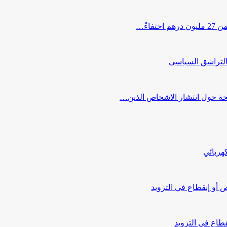
اءً…
التراشق السياسي
صحة حول انتشار الاشخاص الذين…
هربائي
أو إنقطاع في التزويد
طاع في التزويد