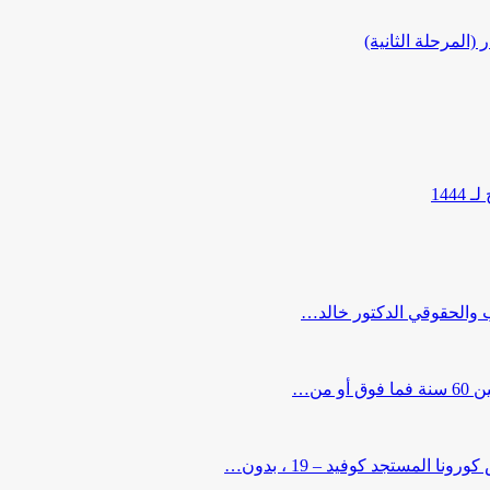
المرحلة الثانية)
144
ب والحقوقي الدكتور خالد…
من…
لمستجد كوفيد – 19 ، بدون…