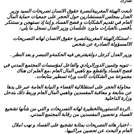
شارك
تابعت الهيئة المغربيةلنصرة حقوق
الانسان
تصريحات السيد وزير
العدل بمجلس المستشارين حول الحجر على جمعيات حماية المال
العام في تقديم الشكايات و فضح الفساد و إننا إذ نستهجن و نستنكر
بأقصى ىالعبارات ماورد علىلسان وزير العدل نسجل ما يلي:
– استنكارالهيئة المغربيةلنصرة حقوق الانسان لهاته التصريحات
الالمسؤولة الصادرة عن شخص
وزير العدل كرجل دولةيفترض فيه الحكمةو التبصر و بعد النظر .
– تنويه وتثمين الدورالريادي والفاعل لمؤسسات المجتمع المدني في
فضح الفساد والقطع مع ناهبي المال العام ،مع العلم ان هناك
مجموعة من الشكايات كانت وراء تسطير متابعات.
محاولة الحجر على استقللالية القضاء و النيابة العامة عبر غل يدها
عن متابعة و معاقبة المفسدين وناهبي المال العام وربط ذلك بتدخل
وزارة الداخلية
. الردة الدستوريةالخطيرة لهاته التصريحات و التي من شأنها تشجيع
الفساد و تحصين المفسدين من رقابة المجتمع المدني.
– اعتبار هاته التصريحات بمثابة تشجيع على الفساد و نهب املال
العام و البحث عن تحصين مراكبيها.