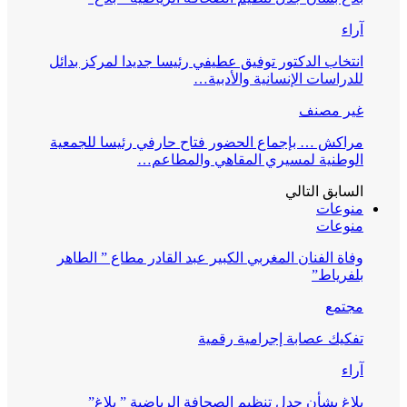
آراء
انتخاب الدكتور توفيق عطيفي رئيسا جديدا لمركز بدائل
للدراسات الإنسانية والأدبية…
غير مصنف
مراكش … بإجماع الحضور فتاح حارفي رئيسا للجمعية
الوطنية لمسيري المقاهي والمطاعم…
السابق
التالي
منوعات
منوعات
وفاة الفنان المغربي الكبير عبد القادر مطاع ” الطاهر
بلفرياط”
مجتمع
تفكيك عصابة إجرامية رقمية
آراء
بلاغ بشأن جدل تنظيم الصحافة الرياضية ” بلاغ”