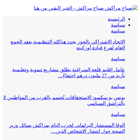
صباح مراكش - الخبر اليقين من هنا
الرئيسية
سياسة
سياسة
الاتحاد الاشتراكي بالحوز يجدد هياكله التنظيمية بعقد الجمع
العام لفرع قيادة أوزكيتة
سياسة
عامل إقليم قلعة السراغنة يطلق مشاريع تنموية وتعليمية
بأزيد من 27 مليون درهم احتفاءً…
سياسة
يونس بو سكسو: الاستحقاقات تُحسم بالقرب من المواطنين لا
بالتراشق السياسي
سياسة
الوفا المستشار البرلماني لحزب البام بمراكش يسائل وزير
الصحة حول انتشار الاشخاص الذين…