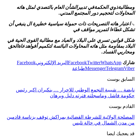
ومطالبةذوي الحكمةفي تدبيرالشأن العام بالتصدي لمثل هاته
المحاولات لتحجيم دور المجتمع المدني.
.- اعتبار هاته التصريحات ذات حمولة سياسية خطيرة ال ينبغي أن
تشكل غطاءا لتمرير مواقف في
شكل قوانين تسري على البلاد و العباد مع مطالبة القوى الحية في
البلاد بمقاومة مثل هاته المحاولات البائسة لتكميم أفواهدعاةالحق
ومحاربي الفساد.
شارك
WhatsApp
Twitter
Facebook
البريد الإلكتروني
Facebook
Viber
Telegram
Messenger
طباعة
السابق بوست
نايضة … شبيبة التجمع الوطني للاحرار … بنكيران اكبر رئيس
حكومة فاشل وماسجلته فترته دليل وبرهان
القادم بوست
المصلحة الولائية للشرطة القضائية بمراكش توقف بزناسة قادمين
من مدن الشمال في حالة تلبس
قد يعجبك ايضا