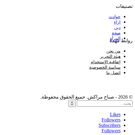
تصنيفات
حوادث
اراء
دين
صحة
المرأة
روابط مهمة
من نحن
هيئة التحرير
إتفاقية الإستخدام
سياسة الخصوصية
اتصل بنا
© 2026 - صباح مراكش. جميع الحقوق محفوظة.
Likes
Followers
Subscribers
Followers