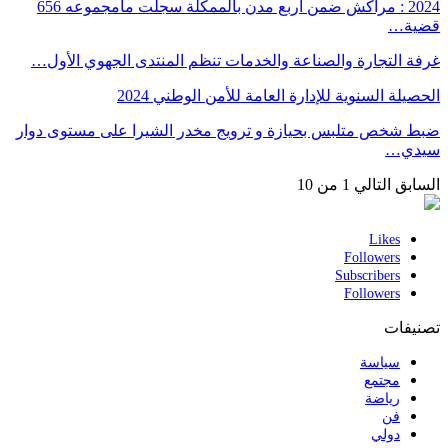
2024 : مراكش ضمن أربع مدن بالممكلة سجلت مامجموعه 656
قضية…
غرفة التجارة والصناعة والخدمات تنظم المنتدى الجهوي الأول…
الحصيلة السنوية للإدارة العامة للأمن الوطني 2024
ضبط شخص متلبس بحيازة و ترويج مخدر الشيرا على مستوى دوار
سيدي…
السابق
التالي
1 من 10
Likes
Followers
Subscribers
Followers
تصنيفات
سياسة
مجتمع
رياضة
فن
دولي