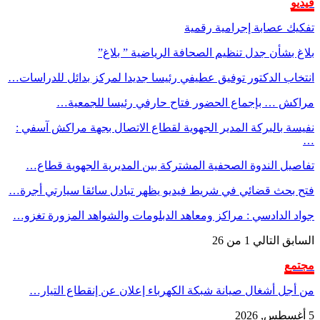
فيديو
تفكيك عصابة إجرامية رقمية
بلاغ بشأن جدل تنظيم الصحافة الرياضية ” بلاغ”
انتخاب الدكتور توفيق عطيفي رئيسا جديدا لمركز بدائل للدراسات…
مراكش … بإجماع الحضور فتاح حارفي رئيسا للجمعية…
نفيسة بالبركة المدير الجهوية لقطاع الاتصال بجهة مراكش آسفي :
…
تفاصيل الندوة الصحفية المشتركة بين المديرية الجهوية قطاع…
فتح بحث قضائي في شريط فيديو يظهر تبادل سائقا سيارتي أجرة…
جواد الدادسي : مراكز ومعاهد الدبلومات والشواهد المزورة تغزو…
السابق
التالي
1 من 26
مجتمع
من أجل أشغال صيانة شبكة الكهرباء إعلان عن إنقطاع التيار…
5 أغسطس, 2026