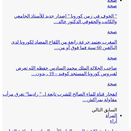
صحة
صحة
” الخوف في زمن كورونا ” إصدار جديد للأستاذ الجامعي
والكاتب والحقوقي الدكتور خالد…
صحة
المغرب يعتمد جرعة رابعة من اللقاح المضاد لكورونا لدى
البالغين 60 سنة فما فوق أو من…
صحة
صاحب الجلالة الملك محمد السادس حفظه الله تعرض
لفيروس كورونا المستجد كوفيد – 19 ، بدون…
صحة
انفجار قناة للماء الصالح للشرب تابعة ل ” راديما” تغرق مرأب
مقاولة بمراكش…
السابق
التالي
المرأة
آراء