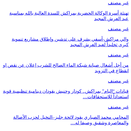
غير مصنف
تهنئة أسرة الوكالة الحضرية بمراكش للسدة العالية بالله بمناسبة
عيد العرش المجيد
غير مصنف
والي مراكش-آسفي يشرف على تدشين وإطلاق مشاريع تنموية
كبرى تخليداً لعيد العرش المجيد
غير مصنف
من أجل أشغال صيانة شبكة الماء الصالح للشرب إعلان عن نقص او
انقطاع في التزويد
غير مصنف
قيادات “البام” بمراكش.. كودار وحنيش يقودان دينامية تنظيمية قوية
استعداداً للاستحقاقات…
غير مصنف
المحامي محمد الصباري يقود لائحة جليز–النخيل لحزب الأصالة
والمعاصرة وشقيق وصيفا له…