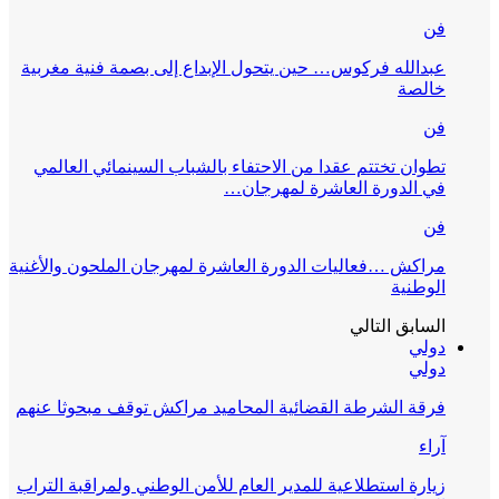
فن
عبدالله فركوس… حين يتحول الإبداع إلى بصمة فنية مغربية
خالصة
فن
تطوان تختتم عقدا من الاحتفاء بالشباب السينمائي العالمي
في الدورة العاشرة لمهرجان…
فن
مراكش …فعاليات الدورة العاشرة لمهرجان الملحون والأغنية
الوطنية
السابق
التالي
دولي
دولي
فرقة الشرطة القضائية المحاميد مراكش توقف مبحوثا عنهم
آراء
زيارة استطلاعية للمدير العام للأمن الوطني ولمراقبة التراب