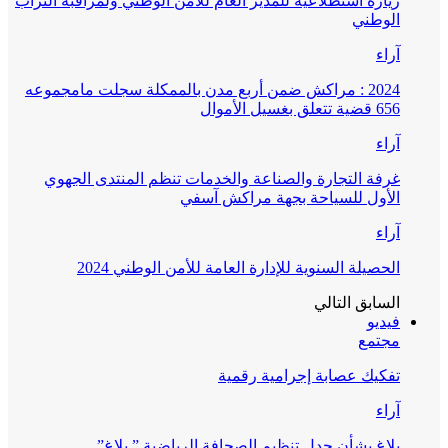
زيارة استطلاعية للمدير العام للأمن الوطني ولمراقبة التراب
الوطني
آراء
2024 : مراكش ضمن أربع مدن بالممكلة سجلت مامجموعه
656 قضية تتعلق بغسيل الأموال
آراء
غرفة التجارة والصناعة والخدمات تنظم المنتدى الجهوي
الأول للسياحة بجهة مراكش آسفي
آراء
الحصيلة السنوية للإدارة العامة للأمن الوطني 2024
السابق
التالي
فيديو
مجتمع
تفكيك عصابة إجرامية رقمية
آراء
بلاغ بشأن جدل تنظيم الصحافة الرياضية ” بلاغ”