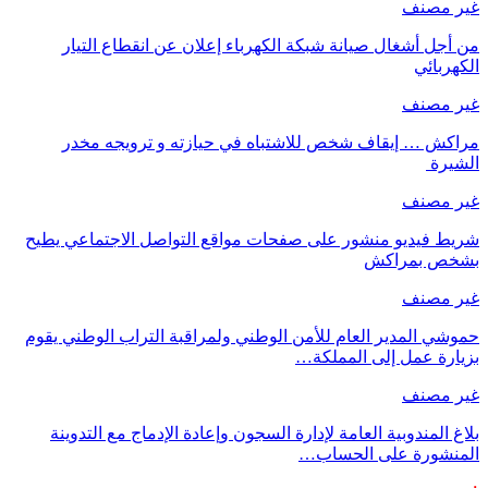
غير مصنف
من أجل أشغال صيانة شبكة الكهرباء إعلان عن انقطاع التيار
الكهربائي
غير مصنف
مراكش … إيقاف شخص للاشتباه في حيازته و ترويجه مخدر
الشيرة
غير مصنف
شريط فيديو منشور على صفحات مواقع التواصل الاجتماعي يطيح
بشخص بمراكش
غير مصنف
حموشي المدير العام للأمن الوطني ولمراقبة التراب الوطني يقوم
بزيارة عمل إلى المملكة…
غير مصنف
بلاغ المندوبية العامة لإدارة السجون وإعادة الإدماج مع التدوينة
المنشورة على الحساب…