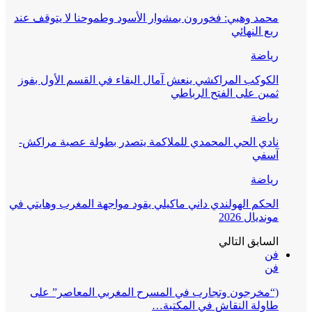
محمد وهبي: فخورون بمشوار الأسود وطموحنا لا يتوقف عند
ربع النهائي
رياضة
الكوكب المراكشي ينعش آمال البقاء في القسم الأول بفوز
ثمين على الفتح الرباطي
رياضة
نادي الحي المحمدي للملاكمة يتصدر بطولة عصبة مراكش-
آسفي
رياضة
الحكم الهولندي داني ماكيلي يقود مواجهة المغرب وهايتي في
مونديال 2026
السابق
التالي
فن
فن
(“مخرجون وتجارب في المسرح المغربي المعاصر” على
طاولة النقاش في المكتبة…