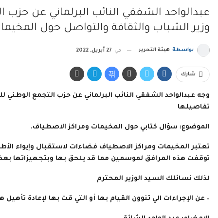
عبدالواحد الشفقي النائب البرلماني عن حزب الت
وزير الشباب والثقافة والتواصل حول المخيما
بواسطة
هيئة التحرير
في
27 أبريل, 2022
شارك
وجه عبدالواحد الشفقي النائب البرلماني عن حزب التجمع الوطني للاح
تفاصيلها
الموضوع: سؤال كتابي حول المخيمات ومراكز الاصطياف.
تعتبر المخيمات ومراكز الاصطياف فضاءات لاستقبال وإيواء الأطف
توقفت هذه المرافق لموسمين مما قد يلحق بها وبتجهيزاتها بع
لذلك نسائلك السيد الوزير المحترم
– عن الإجراءات الي تنوون القيام بها أو التي قت بها لإعادة تأهيل