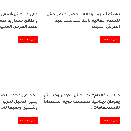
تهنئة أسرة الوكالة الحضرية بمراكش
والي مراكش-آسفي 
للسدة العالية بالله بمناسبة عيد
وإطلاق مشاريع تنموي
العرش المجيد
لعيد العرش المجيد
غير مصنف
غير مصنف
قيادات “البام” بمراكش.. كودار وحنيش
المحامي محمد الصبا
يقودان دينامية تنظيمية قوية استعداداً
جليز–النخيل لحزب ا
للاستحقاقات…
وشقيق وصيفا له…
غير مصنف
غير مصنف