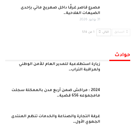
مصرع قاصر غرقًا داخل صهريج مائي بإحدى
الضيعات الفلاحية…
31 يوليو, 2026
السابق
التالي
1 من 574
حوادث
زيارة استطلاعية للمدير العام للأمن الوطني
ولمراقبة التراب…
2024 : مراكش ضمن أربع مدن بالممكلة سجلت
مامجموعه 656 قضية…
غرفة التجارة والصناعة والخدمات تنظم المنتدى
الجهوي الأول…