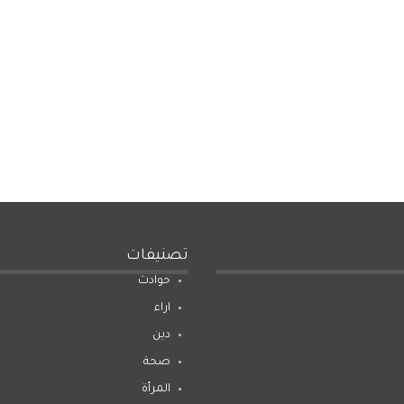
تصنيفات
حوادث
اراء
دين
صحة
المرأة