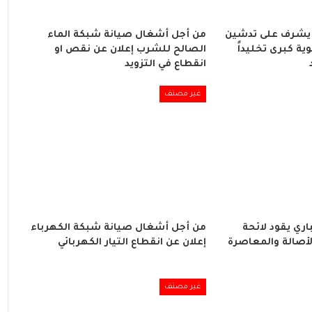
يشرف على تدشين
من أجل أشغال صيانة شبكة الماء
ة كبرى تخليداً
الصالح للشرب إعلان عن نقص او
انقطاع في التزويد
غير مصنف
ري يقود لائحة
من أجل أشغال صيانة شبكة الكهرباء
لأصالة والمعاصرة
إعلان عن انقطاع التيار الكهربائي
غير مصنف