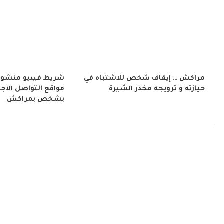
مراكش … إيقاف شخص للاشتباه في
شريط فيديو منشور
حيازته و ترويجه مخدر الشيرة
مواقع التواصل الاج
بشخص بمراكش