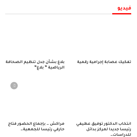
فيديو
تفكيك عصابة إجرامية رقمية
بلاغ بشأن جدل تنظيم الصحافة
الرياضية ” بلاغ”
انتخاب الدكتور توفيق عطيفي
مراكش … بإجماع الحضور فتاح
رئيسا جديدا لمركز بدائل
حارفي رئيسا للجمعية…
للدراسات…