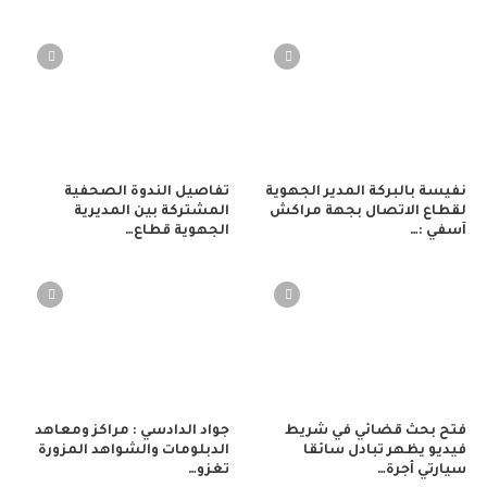
نفيسة بالبركة المدير الجهوية
تفاصيل الندوة الصحفية
لقطاع الاتصال بجهة مراكش
المشتركة بين المديرية
آسفي :…
الجهوية قطاع…
فتح بحث قضائي في شريط
جواد الدادسي : مراكز ومعاهد
فيديو يظهر تبادل سائقا
الدبلومات والشواهد المزورة
سيارتي أجرة…
تغزو…