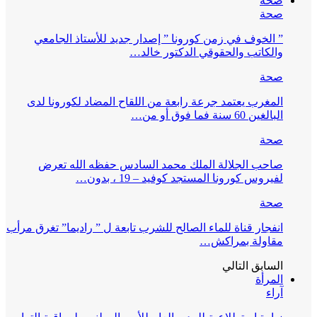
صحة
صحة
” الخوف في زمن كورونا ” إصدار جديد للأستاذ الجامعي
والكاتب والحقوقي الدكتور خالد…
صحة
المغرب يعتمد جرعة رابعة من اللقاح المضاد لكورونا لدى
البالغين 60 سنة فما فوق أو من…
صحة
صاحب الجلالة الملك محمد السادس حفظه الله تعرض
لفيروس كورونا المستجد كوفيد – 19 ، بدون…
صحة
انفجار قناة للماء الصالح للشرب تابعة ل ” راديما” تغرق مرأب
مقاولة بمراكش…
السابق
التالي
المرأة
آراء