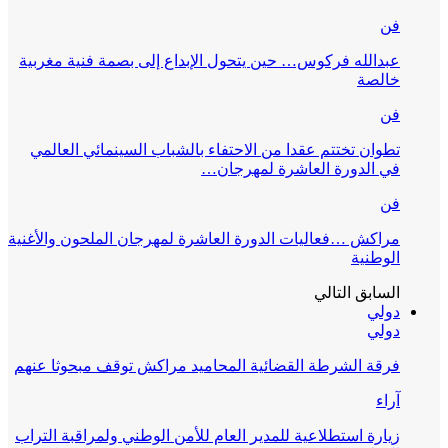
فن
عبدالله فركوس… حين يتحول الإبداع إلى بصمة فنية مغربية
خالصة
فن
تطوان تختتم عقدا من الاحتفاء بالشباب السينمائي العالمي
في الدورة العاشرة لمهرجان…
فن
مراكش …فعاليات الدورة العاشرة لمهرجان الملحون والأغنية
الوطنية
السابق
التالي
دولي
دولي
فرقة الشرطة القضائية المحاميد مراكش توقف مبحوثا عنهم
آراء
زيارة استطلاعية للمدير العام للأمن الوطني ولمراقبة التراب