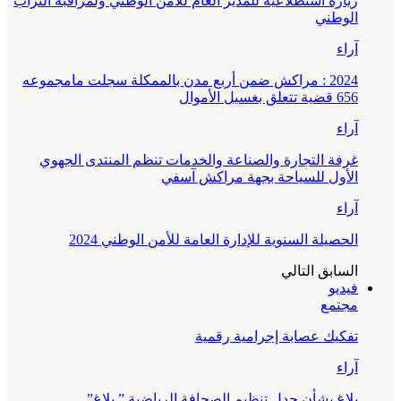
زيارة استطلاعية للمدير العام للأمن الوطني ولمراقبة التراب
الوطني
آراء
2024 : مراكش ضمن أربع مدن بالممكلة سجلت مامجموعه
656 قضية تتعلق بغسيل الأموال
آراء
غرفة التجارة والصناعة والخدمات تنظم المنتدى الجهوي
الأول للسياحة بجهة مراكش آسفي
آراء
الحصيلة السنوية للإدارة العامة للأمن الوطني 2024
السابق
التالي
فيديو
مجتمع
تفكيك عصابة إجرامية رقمية
آراء
بلاغ بشأن جدل تنظيم الصحافة الرياضية ” بلاغ”