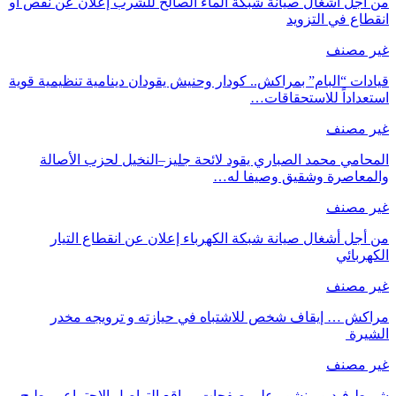
من أجل أشغال صيانة شبكة الماء الصالح للشرب إعلان عن نقص او
انقطاع في التزويد
غير مصنف
قيادات “البام” بمراكش.. كودار وحنيش يقودان دينامية تنظيمية قوية
استعداداً للاستحقاقات…
غير مصنف
المحامي محمد الصباري يقود لائحة جليز–النخيل لحزب الأصالة
والمعاصرة وشقيق وصيفا له…
غير مصنف
من أجل أشغال صيانة شبكة الكهرباء إعلان عن انقطاع التيار
الكهربائي
غير مصنف
مراكش … إيقاف شخص للاشتباه في حيازته و ترويجه مخدر
الشيرة
غير مصنف
شريط فيديو منشور على صفحات مواقع التواصل الاجتماعي يطيح