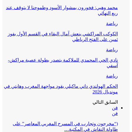
محمد وهبي: فخورون بمشوار الأسود وطموحنا لا يتوقف عند
ربع النهائي
رياضة
الكوكب المراكشي ينعش آمال البقاء في القسم الأول بفوز
ثمين على الفتح الرباطي
رياضة
نادي الحي المحمدي للملاكمة يتصدر بطولة عصبة مراكش-
آسفي
رياضة
الحكم الهولندي داني ماكيلي يقود مواجهة المغرب وهايتي في
مونديال 2026
السابق
التالي
فن
فن
(“مخرجون وتجارب في المسرح المغربي المعاصر” على
طاولة النقاش في المكتبة…