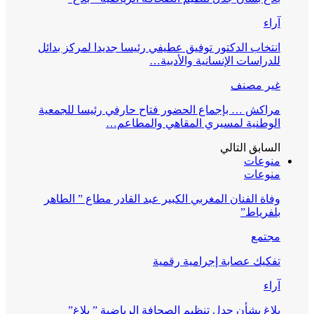
آراء
انتخاب الدكتور توفيق عطيفي رئيسا جديدا لمركز بدائل
للدراسات الإنسانية والأدبية…
غير مصنف
مراكش … بإجماع الحضور فتاح حارفي رئيسا للجمعية
الوطنية لمسيري المقاهي والمطاعم…
السابق
التالي
منوعات
منوعات
وفاة الفنان المغربي الكبير عبد القادر مطاع ” الطاهر
بلفرياط”
مجتمع
تفكيك عصابة إجرامية رقمية
آراء
بلاغ بشأن جدل تنظيم الصحافة الرياضية ” بلاغ”