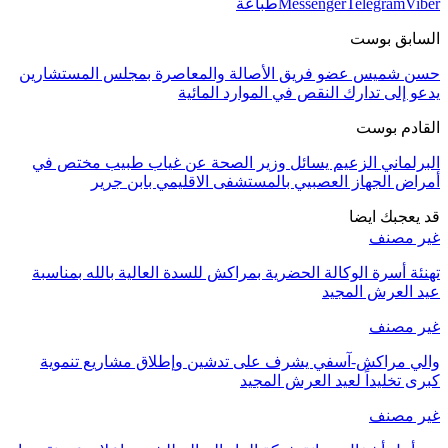
Viber
Telegram
Messenger
طباعة
السابق بوست
حسن شميس عضو فريق الأصالة والمعاصرة بمجلس المستشارين
يدعو إلى تدارك النقص في الموارد المائية
القادم بوست
البرلماني الزعيم يسائل وزير الصحة عن غياب طبيب مختص في
أمراض الجهاز العصبيي بالمستشفى الاقليمي بابن جرير
قد يعجبك ايضا
غير مصنف
تهنئة أسرة الوكالة الحضرية بمراكش للسدة العالية بالله بمناسبة
عيد العرش المجيد
غير مصنف
والي مراكش-آسفي يشرف على تدشين وإطلاق مشاريع تنموية
كبرى تخليداً لعيد العرش المجيد
غير مصنف