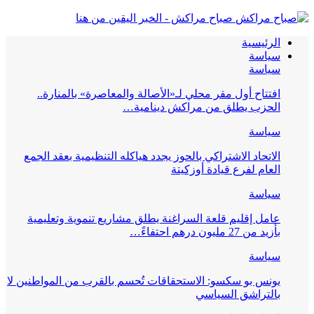
صباح مراكش - الخبر اليقين من هنا
الرئيسية
سياسة
سياسة
افتتاح أول مقر محلي لـ«الأصالة والمعاصرة» بالمنارة..
الحزب يطلق من مراكش دينامية…
سياسة
الاتحاد الاشتراكي بالحوز يجدد هياكله التنظيمية بعقد الجمع
العام لفرع قيادة أوزكيتة
سياسة
عامل إقليم قلعة السراغنة يطلق مشاريع تنموية وتعليمية
بأزيد من 27 مليون درهم احتفاءً…
سياسة
يونس بو سكسو: الاستحقاقات تُحسم بالقرب من المواطنين لا
بالتراشق السياسي