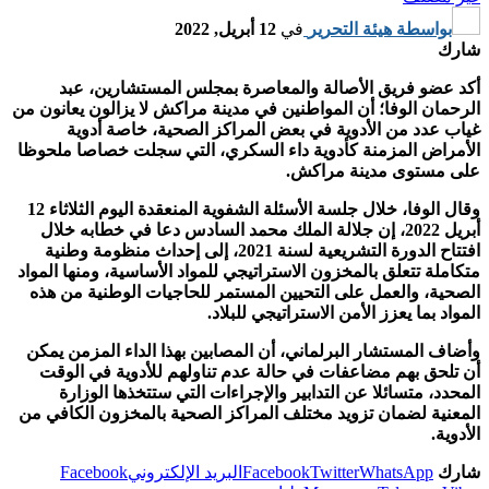
بواسطة
هيئة التحرير
في
12 أبريل, 2022
شارك
أكد عضو فريق الأصالة والمعاصرة بمجلس المستشارين، عبد
الرحمان الوفا؛ أن المواطنين في مدينة مراكش لا يزالون يعانون من
غياب عدد من الأدوية في بعض المراكز الصحية، خاصة أدوية
الأمراض المزمنة كأدوية داء السكري، التي سجلت خصاصا ملحوظا
على مستوى مدينة مراكش.
وقال الوفا، خلال جلسة الأسئلة الشفوية المنعقدة اليوم الثلاثاء 12
أبريل 2022، إن جلالة الملك محمد السادس دعا في خطابه خلال
افتتاح الدورة التشريعية لسنة 2021، إلى إحداث منظومة وطنية
متكاملة تتعلق بالمخزون الاستراتيجي للمواد الأساسية، ومنها المواد
الصحية، والعمل على التحيين المستمر للحاجيات الوطنية من هذه
المواد بما يعزز الأمن الاستراتيجي للبلاد.
وأضاف المستشار البرلماني، أن المصابين بهذا الداء المزمن يمكن
أن تلحق بهم مضاعفات في حالة عدم تناولهم للأدوية في الوقت
المحدد، متسائلا عن التدابير والإجراءات التي ستتخذها الوزارة
المعنية لضمان تزويد مختلف المراكز الصحية بالمخزون الكافي من
الأدوية.
شارك
WhatsApp
Twitter
Facebook
البريد الإلكتروني
Facebook